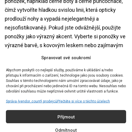
ponožek, například černé boty a černé punčocháče,
čímž vytvoříte hladkou svislou linii, která opticky
prodlouží nohy a vypadá nejelegantněji a
nejsofistikovaněji. Pokud jste odvážnější, použijte
ponožky jako výrazný akcent. Vyberte si ponožky ve
výrazné barvě, s kovovým leskem nebo zajímavým
potiskem, které se hodí k neutrálním botám. Je
Spravovat své soukromí
důležité, aby barva ponožek ladila s jiným prvkem
Abychom poskytli co nejlepší služby, používáme k ukládání a/nebo
outfitu, například šátkem, kabelkou nebo topem.
přístupu k informacím o zařízení, technologie jako jsou soubory cookies.
Souhlas s těmito technologiemi nám umožní zpracovávat údaje, jako je
Příležitosti a styly
chování při procházení nebo jedinečná ID na tomto webu. Nesouhlas nebo
odvolání souhlasu může nepříznivě ovlivnit určité vlastnosti a funkce.
Ačkoli se to tak na první pohled nemusí zdát, tento
Správa {vendor_count} prodejců
Přečtěte si více o těchto účelech
trend se hodí pro různé příležitosti. Do práce zkuste
Příjmout
tenké vlněné nebo bavlněné ponožky v decentní
barvě s klasickými uzavřenými lodičkami a
Odmítnout