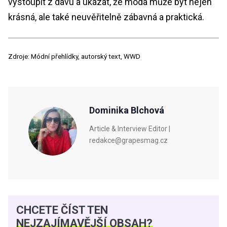
vystoupit z davu a ukázat, že móda může být nejen
krásná, ale také neuvěřitelně zábavná a praktická.
Zdroje: Módní přehlídky, autorský text, WWD
Dominika Blchová
Article & Interview Editor |
redakce@grapesmag.cz
CHCETE ČÍST TEN
NEJZAJÍMAVĚJŠÍ OBSAH?