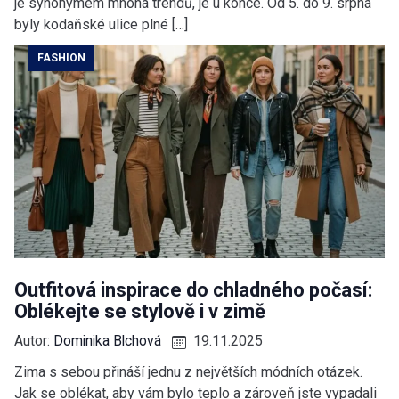
je synonymem mnoha trendů, je u konce. Od 5. do 9. srpna
byly kodaňské ulice plné […]
FASHION
Outfitová inspirace do chladného počasí:
Oblékejte se stylově i v zimě
Autor:
Dominika Blchová
19.11.2025
Zima s sebou přináší jednu z největších módních otázek.
Jak se oblékat, aby vám bylo teplo a zároveň jste vypadali