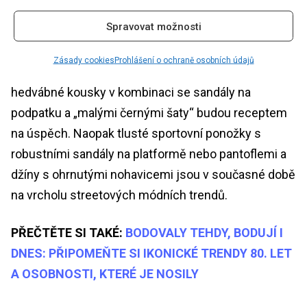
kalhotovým kostýmem. Jemný vzor, jako jsou pruhy
Spravovat možnosti
nebo puntíky, dodá profesionálnímu vzhledu styl. Na
večerní akci se nebojte se být extravagantní.
Zásady cookies
Prohlášení o ochraně osobních údajů
Síťované punčochy, ponožky s kamínky nebo
hedvábné kousky v kombinaci se sandály na
podpatku a „malými černými šaty“ budou receptem
na úspěch. Naopak tlusté sportovní ponožky s
robustními sandály na platformě nebo pantoflemi a
džíny s ohrnutými nohavicemi jsou v současné době
na vrcholu streetových módních trendů.
PŘEČTĚTE SI TAKÉ:
BODOVALY TEHDY, BODUJÍ I
DNES: PŘIPOMEŇTE SI IKONICKÉ TRENDY 80. LET
A OSOBNOSTI, KTERÉ JE NOSILY