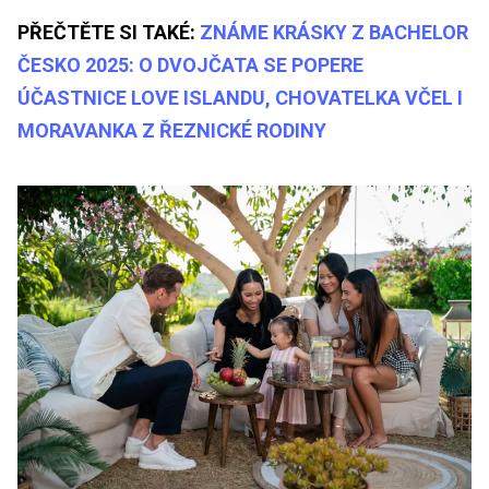
PŘEČTĚTE SI TAKÉ:
ZNÁME KRÁSKY Z BACHELOR
ČESKO 2025: O DVOJČATA SE POPERE
ÚČASTNICE LOVE ISLANDU, CHOVATELKA VČEL I
MORAVANKA Z ŘEZNICKÉ RODINY