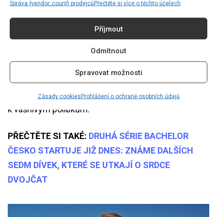
Správa {vendor_count} prodejců
Přečtěte si více o těchto účelech
Pro Stellu si Míra připravil adrenalinovou jízdu na
bugině. Dívka ho mile překvapila vlastnoručně
Příjmout
upečeným závinem. Při odpočinkovém pikniku si
povídali o společné budoucnosti. Stella prozradila, že
Odmítnout
by chtěla mít dvě děti. Míra jí řekl, že je připraven na
Spravovat možnosti
založení nové rodiny. Následnou romantickou chvíli
v bazénu vzala Stella do svých rukou a odhodlala se
Zásady cookies
Prohlášení o ochraně osobních údajů
k vášnivým polibkům.
PŘEČTĚTE SI TAKÉ:
DRUHÁ SÉRIE BACHELOR
ČESKO STARTUJE JIŽ DNES: ZNÁME DALŠÍCH
SEDM DÍVEK, KTERÉ SE UTKAJÍ O SRDCE
DVOJČAT