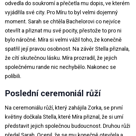
odvedla do soukromí a přečetla mu dopis, ve kterém
vyjádřila své city. Pro Míru to byl velmi dojemný
moment. Sarah se chtěla Bachelorovi co nejvíce
otevřít a přiznat mu své pocity, přestože to pro ni
bylo náročné. Míra si velmi vážil toho, že konečně
spatřil její pravou osobnost. Na závěr Stella přiznala,
že cítí skutečnou lásku. Míra prozradil, že jejich
společnému rande nic nechybělo. Nakonec se
políbili.
Poslední ceremoniál růží
Na ceremoniálu růží, který zahájila Zorka, se první
květiny dočkala Stella, které Míra přiznal, že si umí
představit jejich společnou budoucnost. Druhou růži
předal Sarah. Ocenil, že se mu konečně otevřela a