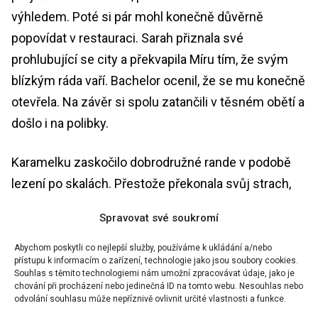
výhledem. Poté si pár mohl konečně důvěrně
popovídat v restauraci. Sarah přiznala své
prohlubující se city a překvapila Míru tím, že svým
blízkým ráda vaří. Bachelor ocenil, že se mu konečně
otevřela. Na závěr si spolu zatančili v těsném obětí a
došlo i na polibky.
Karamelku zaskočilo dobrodružné rande v podobě
lezení po skalách. Přestože překonala svůj strach,
byla zklamaná, že nakonec vybranou skálu
Spravovat své soukromí
nezdolala. Míra obdivoval její odvahu a při
společném pikniku došlo i na polibky. Povídali si o
Abychom poskytli co nejlepší služby, používáme k ukládání a/nebo
přístupu k informacím o zařízení, technologie jako jsou soubory cookies.
společné budoucnosti a Karamelka se nechala
Souhlas s těmito technologiemi nám umožní zpracovávat údaje, jako je
chování při procházení nebo jedinečná ID na tomto webu. Nesouhlas nebo
slyšet, že by chtěla poznat jeho dceru.
odvolání souhlasu může nepříznivě ovlivnit určité vlastnosti a funkce.