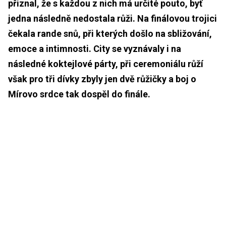
přiznal, že s každou z nich má určité pouto, byť
jedna následně nedostala růži. Na finálovou trojici
čekala rande snů, při kterých došlo na sbližování,
emoce a intimnosti. City se vyznávaly i na
následné koktejlové párty, při ceremoniálu růží
však pro tři dívky zbyly jen dvě růžičky a boj o
Mírovo srdce tak dospěl do finále.