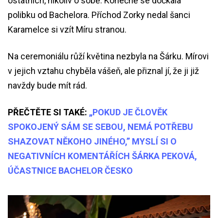
ostatních, nikoliv o sobě. Konečně se dočkala
polibku od Bachelora. Příchod Zorky nedal šanci
Karamelce si vzít Míru stranou.
Na ceremoniálu růží květina nezbyla na Šárku. Mírovi
v jejich vztahu chyběla vášeň, ale přiznal jí, že ji již
navždy bude mít rád.
PŘEČTĚTE SI TAKÉ:
„POKUD JE ČLOVĚK
SPOKOJENÝ SÁM SE SEBOU, NEMÁ POTŘEBU
SHAZOVAT NĚKOHO JINÉHO,” MYSLÍ SI O
NEGATIVNÍCH KOMENTÁŘÍCH ŠÁRKA PEKOVÁ,
ÚČASTNICE BACHELOR ČESKO