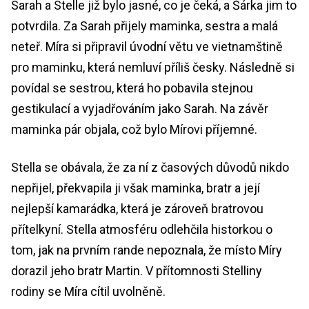
Sarah a Stelle již bylo jasné, co je čeká, a Šárka jim to
potvrdila. Za Sarah přijely maminka, sestra a malá
neteř. Míra si připravil úvodní větu ve vietnamštině
pro maminku, která nemluví příliš česky. Následně si
povídal se sestrou, která ho pobavila stejnou
gestikulací a vyjadřováním jako Sarah. Na závěr
maminka pár objala, což bylo Mírovi příjemné.
Stella se obávala, že za ní z časových důvodů nikdo
nepřijel, překvapila ji však maminka, bratr a její
nejlepší kamarádka, která je zároveň bratrovou
přítelkyní. Stella atmosféru odlehčila historkou o
tom, jak na prvním rande nepoznala, že místo Míry
dorazil jeho bratr Martin. V přítomnosti Stelliny
rodiny se Míra cítil uvolněně.