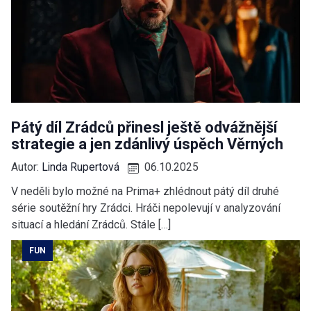
Pátý díl Zrádců přinesl ještě odvážnější
strategie a jen zdánlivý úspěch Věrných
Autor:
Linda Rupertová
06.10.2025
V neděli bylo možné na Prima+ zhlédnout pátý díl druhé
série soutěžní hry Zrádci. Hráči nepolevují v analyzování
situací a hledání Zrádců. Stále […]
FUN