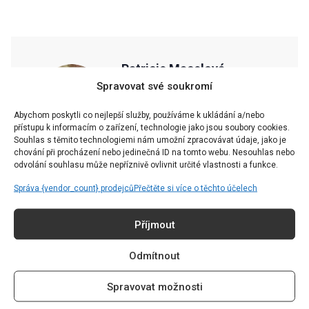
Patricie Macelová
Spravovat své soukromí
Article & Interview Editor |
redakce@grapesmag.cz
Abychom poskytli co nejlepší služby, používáme k ukládání a/nebo
přístupu k informacím o zařízení, technologie jako jsou soubory cookies.
Souhlas s těmito technologiemi nám umožní zpracovávat údaje, jako je
chování při procházení nebo jedinečná ID na tomto webu. Nesouhlas nebo
odvolání souhlasu může nepříznivě ovlivnit určité vlastnosti a funkce.
Správa {vendor_count} prodejců
Přečtěte si více o těchto účelech
CHCETE ČÍST TEN
NEJZAJÍMAVĚJŠÍ OBSAH?
Příjmout
Odmítnout
Přihlaste se k odběru našeho newsletteru a už vám nic
neunikne.
Spravovat možnosti