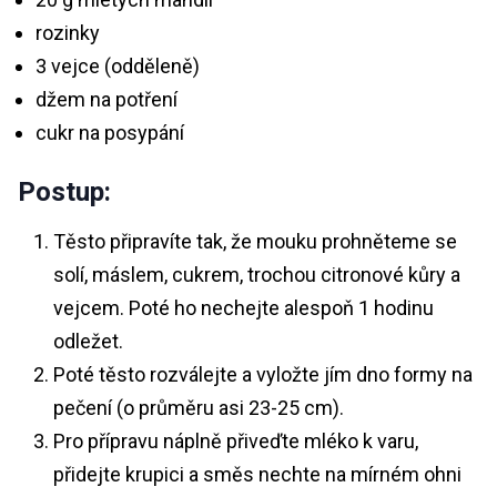
rozinky
3 vejce (odděleně)
džem na potření
cukr na posypání
Postup:
Těsto připravíte tak, že mouku prohněteme se
solí, máslem, cukrem, trochou citronové kůry a
vejcem. Poté ho nechejte alespoň 1 hodinu
odležet.
Poté těsto rozválejte a vyložte jím dno formy na
pečení (o průměru asi 23-25 cm).
Pro přípravu náplně přiveďte mléko k varu,
přidejte krupici a směs nechte na mírném ohni