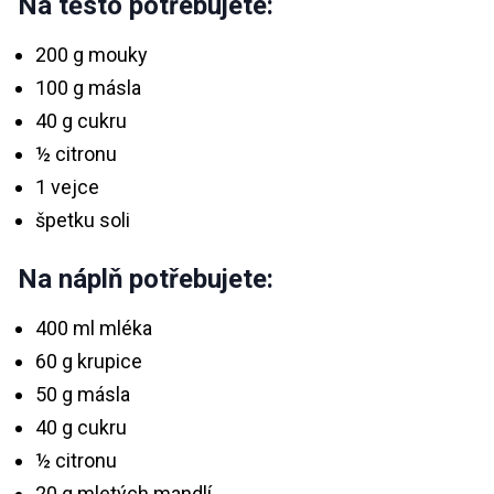
Na těsto potřebujete:
200 g mouky
100 g másla
40 g cukru
½ citronu
1 vejce
špetku soli
Na náplň potřebujete:
400 ml mléka
60 g krupice
50 g másla
40 g cukru
½ citronu
20 g mletých mandlí