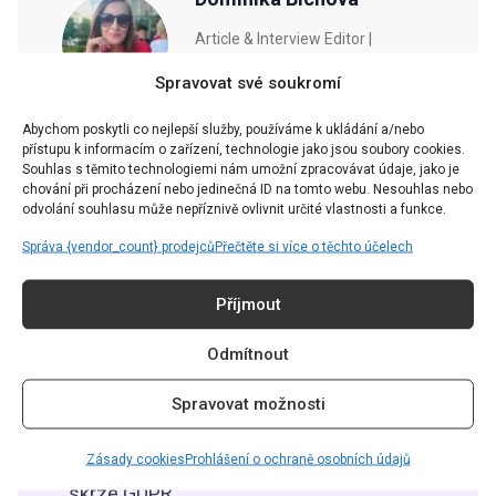
Article & Interview Editor |
redakce@grapesmag.cz
Spravovat své soukromí
Abychom poskytli co nejlepší služby, používáme k ukládání a/nebo
přístupu k informacím o zařízení, technologie jako jsou soubory cookies.
Souhlas s těmito technologiemi nám umožní zpracovávat údaje, jako je
chování při procházení nebo jedinečná ID na tomto webu. Nesouhlas nebo
odvolání souhlasu může nepříznivě ovlivnit určité vlastnosti a funkce.
CHCETE ČÍST TEN
NEJZAJÍMAVĚJŠÍ OBSAH?
Správa {vendor_count} prodejců
Přečtěte si více o těchto účelech
Přihlaste se k odběru našeho newsletteru a už vám nic
Příjmout
neunikne.
Odmítnout
Spravovat možnosti
Souhlasím se
Zásadami ochrany soukromí
Zásady cookies
Prohlášení o ochraně osobních údajů
skrze GDPR.