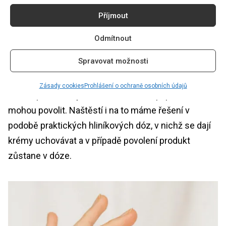
Příjmout
Speciální péči je třeba věnovat vlastně pouze tuhé
kosmetice. Mýdla a šampony, které přicházejí do
Odmítnout
kontaktu s vodou, je třeba nechat po použití
Spravovat možnosti
uschnout, neměly by „stát ve vodě.“ Tuhé krémy a
séra je třeba trochu hlídat před sluncem, neboť
Zásady cookies
Prohlášení o ochraně osobních údajů
vlivem přímého vystavení slunečním paprskům
mohou povolit. Naštěstí i na to máme řešení v
podobě praktických hliníkových dóz, v nichž se dají
krémy uchovávat a v případě povolení produkt
zůstane v dóze.