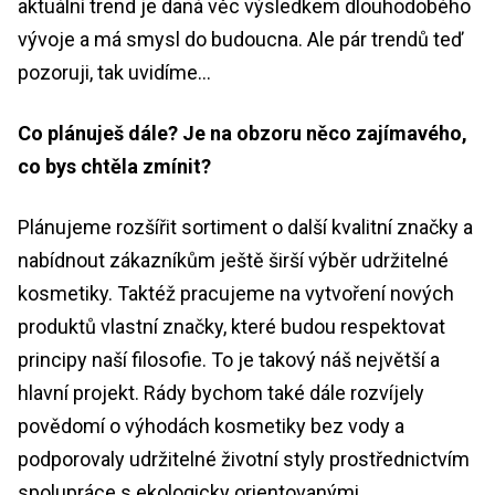
aktuální trend je daná věc výsledkem dlouhodobého
vývoje a má smysl do budoucna. Ale pár trendů teď
pozoruji, tak uvidíme…
Co plánuješ dále? Je na obzoru něco zajímavého,
co bys chtěla zmínit?
Plánujeme rozšířit sortiment o další kvalitní značky a
nabídnout zákazníkům ještě širší výběr udržitelné
kosmetiky. Taktéž pracujeme na vytvoření nových
produktů vlastní značky, které budou respektovat
principy naší filosofie. To je takový náš největší a
hlavní projekt. Rády bychom také dále rozvíjely
povědomí o výhodách kosmetiky bez vody a
podporovaly udržitelné životní styly prostřednictvím
spolupráce s ekologicky orientovanými