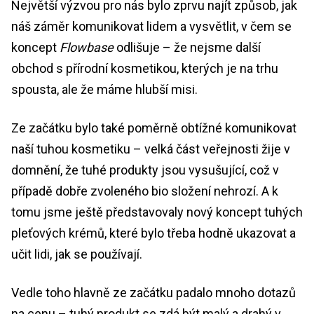
Největší výzvou pro nás bylo zprvu najít způsob, jak
náš záměr komunikovat lidem a vysvětlit, v čem se
koncept
Flowbase
odlišuje – že nejsme další
obchod s přírodní kosmetikou, kterých je na trhu
spousta, ale že máme hlubší misi.
Ze začátku bylo také poměrně obtížné komunikovat
naší tuhou kosmetiku – velká část veřejnosti žije v
domnění, že tuhé produkty jsou vysušující, což v
případě dobře zvoleného bio složení nehrozí. A k
tomu jsme ještě představovaly nový koncept tuhých
pleťových krémů, které bylo třeba hodně ukazovat a
učit lidi, jak se používají.
Vedle toho hlavně ze začátku padalo mnoho dotazů
na cenu – tuhý produkt se zdá být malý a drahý v