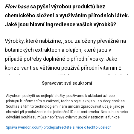
Flow base
sa pyšní výrobou produktů bez
chemického složení a využíváním přírodních látek.
Jaké jsou hlavní ingredience vašich výrobků?
Výrobky, které nabízíme, jsou založeny převážně na
botanických extraktech a olejích, které jsou v
případě potřeby doplněné o přírodní vosky. Jako
konzervant se většinou používá přírodní vitamin E.
Hlavní surovinu je asi těžké jmenovat, protože každý
Spravovat své soukromí
produkt má složení uzpůsobené danému účelu.
Důležité pro nás je, že produkty jsou opatřeny
Abychom poskytli co nejlepší služby, používáme k ukládání a/nebo
přístupu k informacím o zařízení, technologie jako jsou soubory cookies.
certifikáty dokládajícími přírodní původ výrobků.
Souhlas s těmito technologiemi nám umožní zpracovávat údaje, jako je
chování při procházení nebo jedinečná ID na tomto webu. Nesouhlas nebo
odvolání souhlasu může nepříznivě ovlivnit určité vlastnosti a funkce.
Potřebuje kosmetika bez vody nějakou speciální
Správa {vendor_count} prodejců
Přečtěte si více o těchto účelech
péči? Kde ji nejlépe skladovat a jak dlouho vydrží?