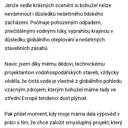
Jenže vedle krásných scenérií si bohužel nelze
nevšimnout i důsledků nešetrného lidského
zacházení. Počínaje pohozeným odpadem,
znečištěnými vodnými toky, vyprahlou krajinou v
důsledku globálního oteplování a nešetrných
stavebních zásahů.
Navíc jsem díky mému dědovi, technickému
projektantovi vodohospodářských staveb, vždycky
věděla, že čistá voda je vlastně z globálního pohledu
vzácným zdrojem, kterým bohužel máme tady ve
střední Evropě tendenci dost plýtvat.
Pak přišel moment, kdy moje máma dala výpověď v
práci s tím, že chce založit smysluplný projekt, který