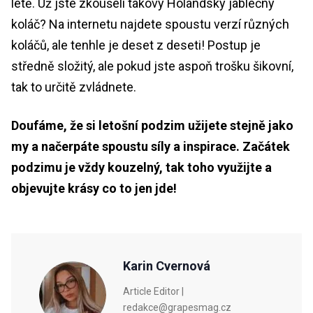
létě. Už jste zkoušeli takový Holandský jablečný
koláč? Na internetu najdete spoustu verzí různých
koláčů, ale tenhle je deset z deseti! Postup je
středně složitý, ale pokud jste aspoň trošku šikovní,
tak to určitě zvládnete.
Doufáme, že si letošní podzim užijete stejně jako
my a načerpáte spoustu síly a inspirace. Začátek
podzimu je vždy kouzelný, tak toho využijte a
objevujte krásy co to jen jde!
Karin Cvernová
Article Editor |
redakce@grapesmag.cz