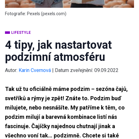
Fotografie: Pexels (pexels.com)
LIFESTYLE
4 tipy, jak nastartovat
podzimní atmosféru
Autor:
Karin Cvernová
|
Datum zveřejnění:
09.09.2022
Tak už tu oficiálně máme podzim – sezóna čajů,
svetříků a rýmy je zpět! Znáte to. Podzim buď
milujete, nebo nesnášíte. My patříme k těm, co
podzim milují a barevná kombinace listí nás
fascinuje. Čajíčky najednou chutnají jinak a
všechno voní tak… podzimně. Chcete si také