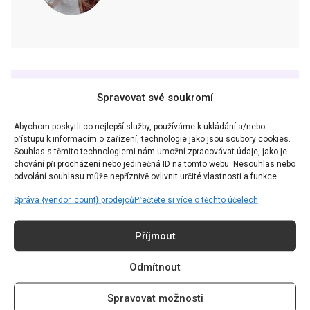
CHCETE ČÍST TEN
Spravovat své soukromí
NEJZAJÍMAVĚJŠÍ OBSAH?
Abychom poskytli co nejlepší služby, používáme k ukládání a/nebo
přístupu k informacím o zařízení, technologie jako jsou soubory cookies.
Přihlaste se k odběru našeho newsletteru a už vám nic
Souhlas s těmito technologiemi nám umožní zpracovávat údaje, jako je
neunikne.
chování při procházení nebo jedinečná ID na tomto webu. Nesouhlas nebo
odvolání souhlasu může nepříznivě ovlivnit určité vlastnosti a funkce.
Správa {vendor_count} prodejců
Přečtěte si více o těchto účelech
Příjmout
Souhlasím se
Zásadami ochrany soukromí
skrze GDPR.
Odmítnout
Spravovat možnosti
ODEBÍRAT