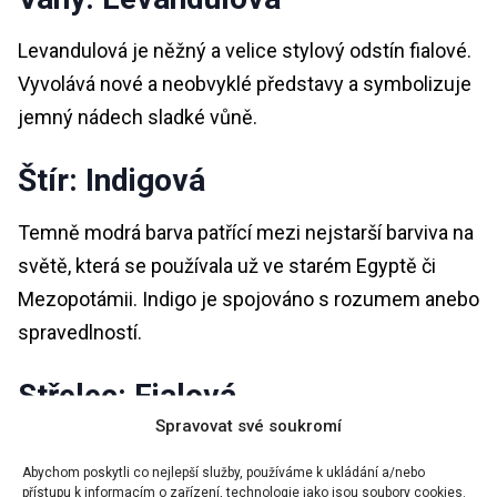
Levandulová je něžný a velice stylový odstín fialové.
Vyvolává nové a neobvyklé představy a symbolizuje
jemný nádech sladké vůně.
Štír: Indigová
Temně modrá barva patřící mezi nejstarší barviva na
světě, která se používala už ve starém Egyptě či
Mezopotámii. Indigo je spojováno s rozumem anebo
spravedlností.
Střelec: Fialová
Spravovat své soukromí
Patří k chladným barvám, působí uklidňujícím
Abychom poskytli co nejlepší služby, používáme k ukládání a/nebo
dojmem, vyvolává spánek a čistí duši. Mají ji rádi
přístupu k informacím o zařízení, technologie jako jsou soubory cookies.