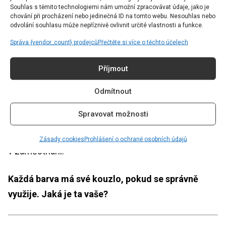
výjimeční lidé s uměleckými sklony. Fialová je
Souhlas s těmito technologiemi nám umožní zpracovávat údaje, jako je
chování při procházení nebo jedinečná ID na tomto webu. Nesouhlas nebo
mystická barva, která je symbolem duchovna, magie
odvolání souhlasu může nepříznivě ovlivnit určité vlastnosti a funkce.
a meditace.
Správa {vendor_count} prodejců
Přečtěte si více o těchto účelech
Kozoroh: Hnědá
Příjmout
Hnědá je nenápadná barva, která prozrazuje, že jde o
Odmítnout
člověka milého a klidného. Používá se při rituálech
Spravovat možnosti
v souvislosti s napojením se na živel země a
zemské energie. Je barvou financí a úspěchu
Zásady cookies
Prohlášení o ochraně osobních údajů
v zaměstnání.
Každá barva má své kouzlo, pokud se správně
využije. Jaká je ta vaše?