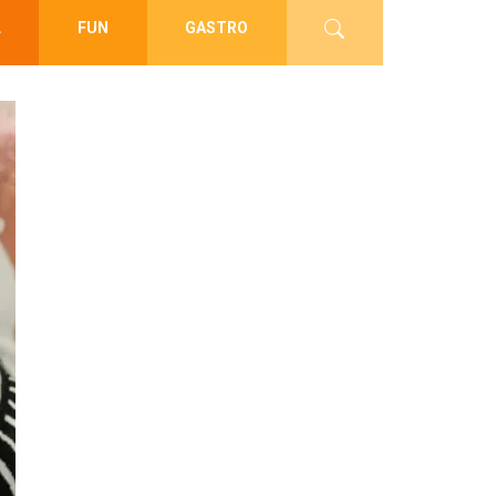
L
FUN
GASTRO