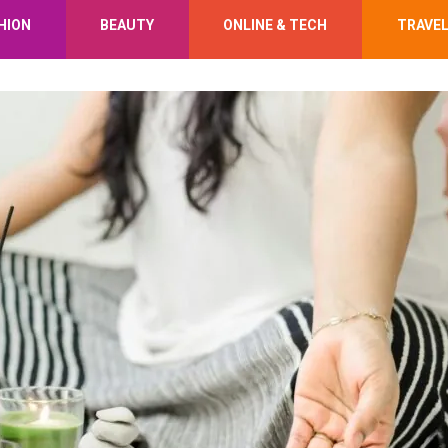
HION
BEAUTY
ONLINE & TECH
TRAVE