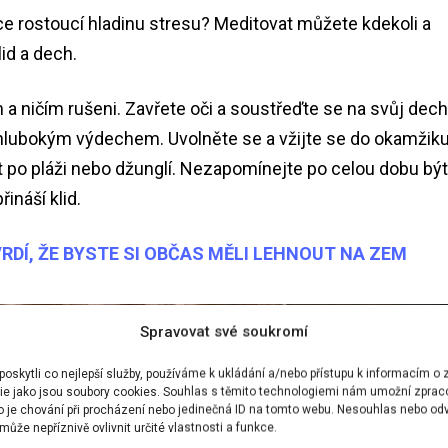
udce rostoucí hladinu stresu? Meditovat můžete kdekoli a
lid a dech.
 a ničím rušeni. Zavřete oči a soustřeďte se na svůj dech
lubokým výdechem. Uvolněte se a vžijte se do okamžiku
 po pláži nebo džunglí. Nezapomínejte po celou dobu být
ináší klid.
RDÍ, ŽE BYSTE SI OBČAS MĚLI LEHNOUT NA ZEM
Spravovat své soukromí
skytli co nejlepší služby, používáme k ukládání a/nebo přístupu k informacím o z
ie jako jsou soubory cookies. Souhlas s těmito technologiemi nám umožní zprac
ko je chování při procházení nebo jedinečná ID na tomto webu. Nesouhlas nebo od
ůže nepříznivě ovlivnit určité vlastnosti a funkce.