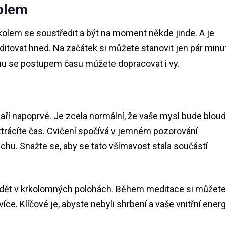
olem
olem se soustředit a být na moment někde jinde. A je
itovat hned. Na začátek si můžete stanovit jen pár minut
tomu se postupem času můžete dopracovat i vy.
í napoprvé. Je zcela normální, že vaše mysl bude bloudi
trácíte čas. Cvičení spočívá v jemném pozorování
chu. Snažte se, aby se tato všímavost stala součástí
edět v krkolomných polohách. Během meditace si můžete
více. Klíčové je, abyste nebyli shrbení a vaše vnitřní energ