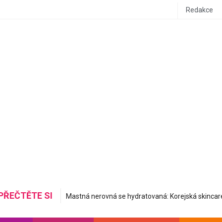
Redakce
PŘEČTĚTE SI
Do letadla stylově a pohodlně: Inspirujte se airport ou