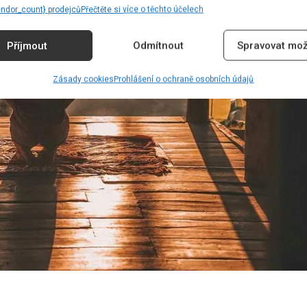
endor_count} prodejců
Přečtěte si více o těchto účelech
Příjmout
Odmítnout
Spravovat mož
Zásady cookies
Prohlášení o ochraně osobních údajů