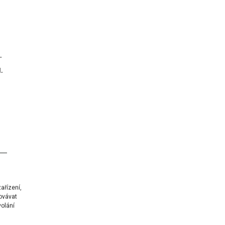
.
.
ařízení,
ovávat
volání