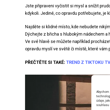
Jste připraveni vyčistit si mysl a snížit pr
kdykoli. Jediné, co opravdu potřebujete, je k
Najděte si klidné místo, kde nebudete nikým
Dýchejte z břicha s hlubokým nádechem a h
Ve své hlavě se můžete například procházet
opravdu myslí ve světě či místě, které vám př
PŘEČTĚTE SI TAKÉ:
TREND Z TIKTOKU TV
Abychom po
technolog
údaje, ja
souhlasu m