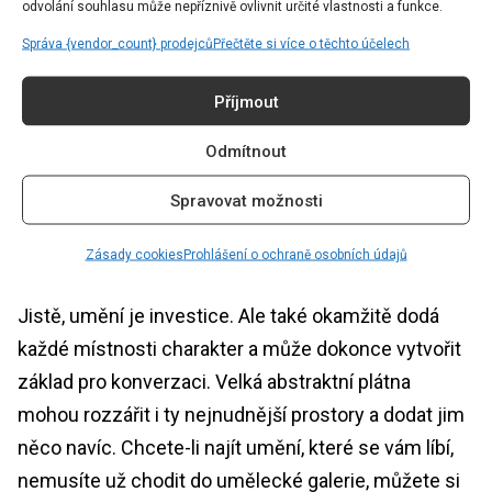
odvolání souhlasu může nepříznivě ovlivnit určité vlastnosti a funkce.
Správa {vendor_count} prodejců
Přečtěte si více o těchto účelech
Příjmout
Odmítnout
Spravovat možnosti
Fotografie: Pexels (pexels.com)
Statement umění
Zásady cookies
Prohlášení o ochraně osobních údajů
Jistě, umění je investice. Ale také okamžitě dodá
každé místnosti charakter a může dokonce vytvořit
základ pro konverzaci. Velká abstraktní plátna
mohou rozzářit i ty nejnudnější prostory a dodat jim
něco navíc. Chcete-li najít umění, které se vám líbí,
nemusíte už chodit do umělecké galerie, můžete si