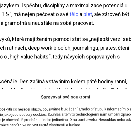
 jazykem úspěchu, disciplíny a maximalizace potenciálu.
p 1 %“, má nejen pečovat o své
tělo
a
pleť
, ale zároveň být
ně gramotná a neustále na sobě pracovat.
ků, které mají ženám pomoci stát se „nejlepší verzí se
 rutinách, deep work blocích, journalingu, pilates, čtení
o o „high value habits“, tedy návycích spojovaných s
cénáře. Den začíná vstáváním kolem páté hodiny ranní,
né snídaně a plánováním úkolů. Nechybí ani několik hodin
Spravovat své soukromí
 pleť nebo večerní reflexe dne. Právě spojení estetiky,
roč trend tak silně rezonuje s
generací Z
i
mileniálkami
.
skytli co nejlepší služby, používáme k ukládání a/nebo přístupu k informacím o z
ie jako jsou soubory cookies. Souhlas s těmito technologiemi nám umožní zprac
ko je chování při procházení nebo jedinečná ID na tomto webu. Nesouhlas nebo od
ně vypadající smoothie i harmonický večer bez chaosu
ůže nepříznivě ovlivnit určité vlastnosti a funkce.