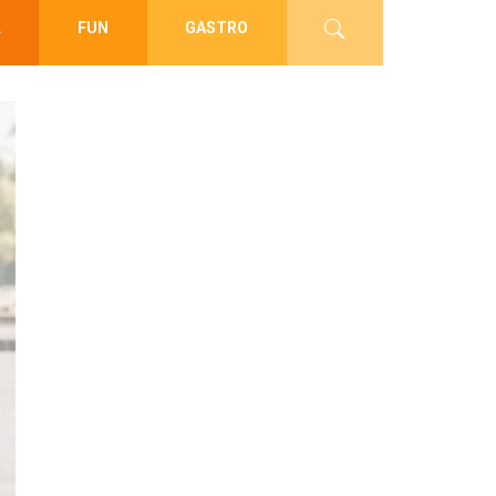
L
FUN
GASTRO