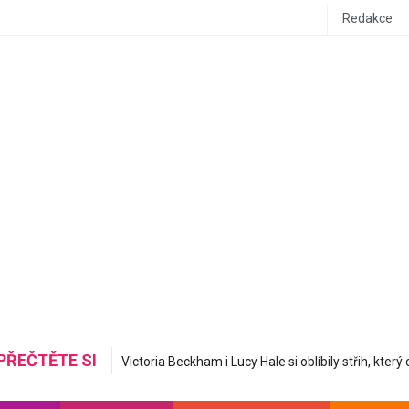
Redakce
PŘEČTĚTE SI
Mastná nerovná se hydratovaná: Korejská skincare 