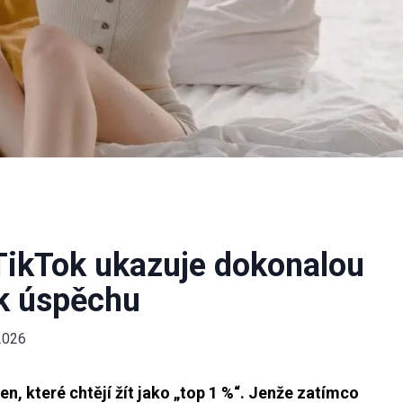
 TikTok ukazuje dokonalou
 k úspěchu
2026
 žen, které chtějí žít jako „top 1 %“. Jenže zatímco