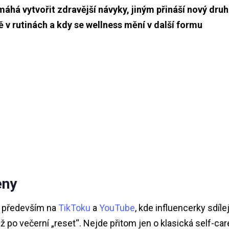
há vytvořit zdravější návyky, jiným přináší nový druh
ě v rutinách a kdy se wellness mění v další formu
eny
t především na
TikToku
a
YouTube
, kde influencerky sdílej
 po večerní „reset“. Nejde přitom jen o klasická self-car