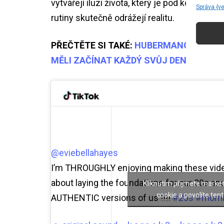
vytvářejí iluzi života, který je pod kontrolo
Správa {v
rutiny skutečně odrážejí realitu.
PŘEČTĚTE SI TAKÉ:
HUBERMANOVA RANNÍ
MĚLI ZAČÍNAT KAŽDÝ SVŮJ DEN
@eviebellahayes
I’m THROUGHLY enjoying making these vide
about laying the foundations for our 20s an
Kliknutím přijmete marke
cookie a povolíte ten
AUTHENTIC versions of us !!!!
#20s
#morni