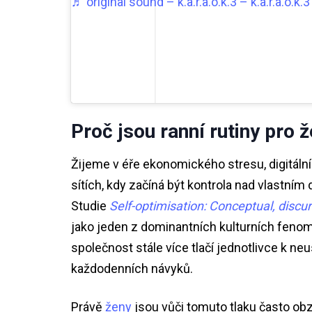
♬ original sound – k.a.r.a.o.k.3 – k.a.r.a.o.k.3
Proč jsou ranní rutiny pro ž
Žijeme v éře ekonomického stresu, digitáln
sítích, kdy začíná být kontrola nad vlastním
Studie
Self-optimisation: Conceptual, discur
jako jeden z dominantních kulturních fenom
společnost stále více tlačí jednotlivce k ne
každodenních návyků.
Právě
ženy
jsou vůči tomuto tlaku často obzv