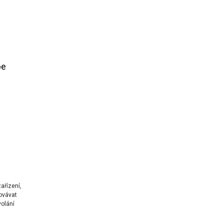
be
ařízení,
ovávat
volání