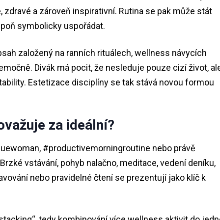
 zdravé a zároveň inspirativní. Rutina se pak může stát
spoň symbolicky uspořádat.
Obsah založený na ranních rituálech, wellness návycích
močně. Divák má pocit, že nesleduje pouze cizí život, al
ability. Estetizace disciplíny se tak stává novou formou
važuje za ideální?
valuewoman, #productivemorningroutine nebo právě
zké vstávání, pohyb nalačno, meditace, vedení deníku,
vování nebo pravidelné čtení se prezentují jako klíč k
stacking“, tedy kombinování více wellness aktivit do jed