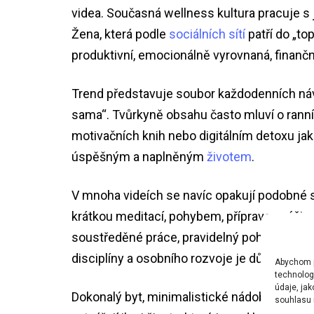
videa. Současná wellness kultura pracuje s
Žena, která podle
sociálních sítí
patří do „to
produktivní, emocionálně vyrovnaná, finanč
Trend představuje soubor každodenních návy
sama“. Tvůrkyně obsahu často mluví o ranních
motivačních knih nebo digitálním detoxu jak
úspěšným a naplněným
životem
.
V mnoha videích se navíc opakují podobné s
krátkou meditací, pohybem, přípravou výživ
soustředěné práce, pravidelný pohyb, péče o
disciplíny a osobního rozvoje je důvodem, p
Abychom po
technolog
údaje, ja
Dokonalý byt, minimalistické nádobí, luxus
souhlasu m