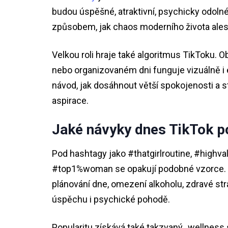
budou úspěšné, atraktivní, psychicky odolné,
způsobem, jak chaos moderního života ale
Velkou roli hraje také algoritmus TikToku. 
nebo organizovaném dni funguje vizuálně i e
návod, jak dosáhnout větší spokojenosti a st
aspirace.
Jaké návyky dnes TikTok po
Pod hashtagy jako #thatgirlroutine, #high
#top1%woman se opakují podobné vzorce. Br
plánování dne, omezení alkoholu, zdravé stra
úspěchu i psychické pohodě.
Popularitu získává také takzvaný „wellness 