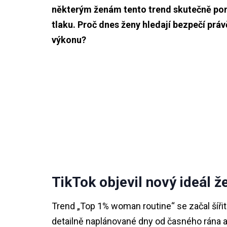
některým ženám tento trend skutečně pomá
tlaku. Proč dnes ženy hledají bezpečí práv
výkonu?
TikTok objevil nový ideál ž
Trend „Top 1% woman routine“ se začal šíři
detailně naplánované dny od časného rána až