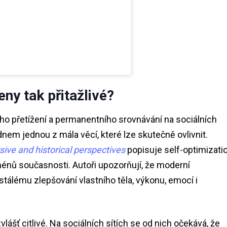
eny tak přitažlivé?
ího přetížení a permanentního srovnávání na sociálních
 dnem jednou z mála věcí, které lze skutečně ovlivnit.
sive and historical perspectives
popisuje self-optimizati
énů současnosti. Autoři upozorňují, že moderní
ustálému zlepšování vlastního těla, výkonu, emocí i
lášť citlivé. Na sociálních sítích se od nich očekává, že