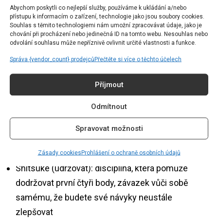
Seiton (uspořádat): každá věc musí mít jasně
Abychom poskytli co nejlepší služby, používáme k ukládání a/nebo
přístupu k informacím o zařízení, technologie jako jsou soubory cookies.
určené místo, abyste ji mohli vždy najít a vrátit na
Souhlas s těmito technologiemi nám umožní zpracovávat údaje, jako je
chování při procházení nebo jedinečná ID na tomto webu. Nesouhlas nebo
stejné místo, cílem je efektivita a omezení
odvolání souhlasu může nepříznivě ovlivnit určité vlastnosti a funkce.
zbytečně stráveného času hledáním
Správa {vendor_count} prodejců
Přečtěte si více o těchto účelech
Seiso (zazářit): úklid prostoru v průběhu jeho
uspořádávání, součástí je pravidelné utírání prachu
Příjmout
a čištění
Odmítnout
Seiketsu (standardizovat): vytvoření pravidel a
rutiny, které pomohou udržet pořádek, proměna
Spravovat možnosti
úklidu z jednorázové povinnosti na standardní
proces
Zásady cookies
Prohlášení o ochraně osobních údajů
Shitsuke (udržovat): disciplína, která pomůže
dodržovat první čtyři body, závazek vůči sobě
samému, že budete své návyky neustále
zlepšovat