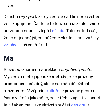
věci
Danshari vyzývá k zamyšlení se nad tím, proč vůbec
věci kupujeme. Často je to totiž snaha zaplnit vnitřní
prázdnotu nebo si zlepšit
náladu
. Tato metoda učí,
že to nejcennější, co můžeme vlastnit, jsou zážitky,
vztahy
a náš vnitřní klid.
Ma
Slovo
ma
znamená v překladu
negativní prostor
.
Myšlenkou této japonské metody je, že prázdný
prostor není prázdný, ale je naplněn důležitostí a
možnostmi. V západní
kultuře
je prázdný prostor
často vnímán jako něco, co je třeba zaplnit. Japonci
jej však vnímají jako aktivní součást
designu
a