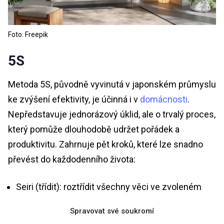
Foto: Freepik
5S
Metoda 5S, původně vyvinutá v japonském průmyslu
ke zvýšení efektivity, je účinná i v
domácnosti
.
Nepředstavuje jednorázový úklid, ale o trvalý proces,
který pomůže dlouhodobě udržet pořádek a
produktivitu. Zahrnuje pět kroků, které lze snadno
převést do každodenního života:
Seiri (třídit): roztřídit všechny věci ve zvoleném
prostoru na potřebné a nepotřebné, vše
Spravovat své soukromí
nepotřebné vyhodit