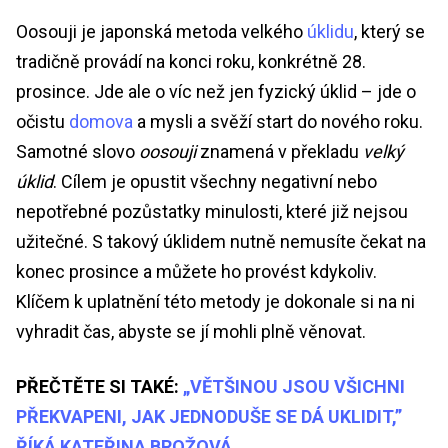
Oosouji je japonská metoda velkého
úklidu
, který se
tradičně provádí na konci roku, konkrétně 28.
prosince. Jde ale o víc než jen fyzický úklid – jde o
očistu
domova
a mysli a svěží start do nového roku.
Samotné slovo
oosouji
znamená v překladu
velký
úklid
. Cílem je opustit všechny negativní nebo
nepotřebné pozůstatky minulosti, které již nejsou
užitečné. S takový úklidem nutně nemusíte čekat na
konec prosince a můžete ho provést kdykoliv.
Klíčem k uplatnění této metody je dokonale si na ni
vyhradit čas, abyste se jí mohli plně věnovat.
PŘEČTĚTE SI TAKÉ:
„VĚTŠINOU JSOU VŠICHNI
PŘEKVAPENI, JAK JEDNODUŠE SE DÁ UKLIDIT,”
ŘÍKÁ KATEŘINA BROŽOVÁ