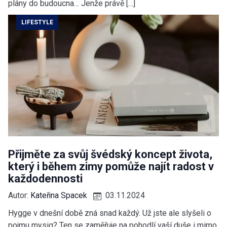
plány do budoucna… Jenže právě […]
LIFESTYLE
Přijměte za svůj švédský koncept života,
který i během zimy pomůže najít radost v
každodennosti
Autor:
Kateřina Spacek
03.11.2024
Hygge v dnešní době zná snad každý. Už jste ale slyšeli o
pojmu mysig? Ten se zaměřuje na pohodlí vaší duše i mimo