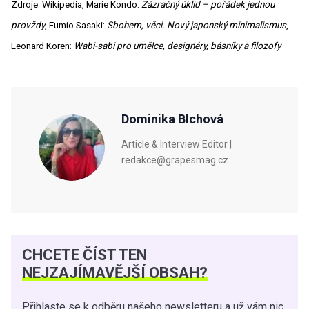
Zdroje: Wikipedia, Marie Kondo:
Zázračný úklid – pořádek jednou
provždy
, Fumio Sasaki:
Sbohem, věci. Nový japonský minimalismus
,
Leonard Koren:
Wabi-sabi pro umělce, designéry, básníky a filozofy
Dominika Blchová
Article & Interview Editor |
redakce@grapesmag.cz
CHCETE ČÍST TEN
NEJZAJÍMAVĚJŠÍ OBSAH?
Přihlaste se k odběru našeho newsletteru a už vám nic