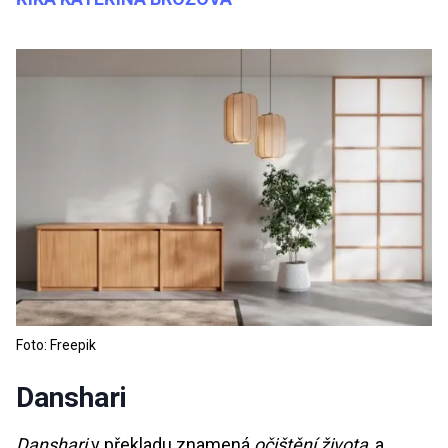
Foto: Freepik
Danshari
Danshari
v překladu znamená
očištění života
, a