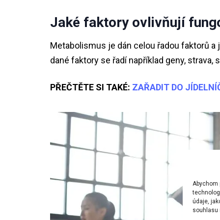
Jaké faktory ovlivňují fun
Metabolismus je dán celou řadou faktorů a j
dané faktory se řadí například geny, strava, 
PŘEČTĚTE SI TAKÉ:
ZAŘADIT DO JÍDELN
Abychom po
technolog
údaje, ja
souhlasu m