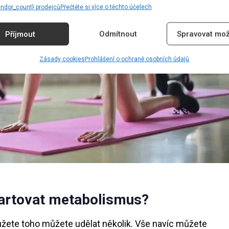
endor_count} prodejců
Přečtěte si více o těchto účelech
Příjmout
Odmítnout
Spravovat mož
Zásady cookies
Prohlášení o ochraně osobních údajů
tartovat metabolismus?
žete toho můžete udělat několik. Vše navíc můžete