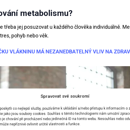
gování metabolismu?
e třeba jej posuzovat u každého člověka individuálně. Me
stres, pohyb nebo věk.
ÍČKU VLÁKNINU MÁ NEZANEDBATELNÝ VLIV NA ZDRAV
Spravovat své soukromí
skytli co nejlepší služby, používáme k ukládání a/nebo přístupu k informacím o z
ie jako jsou soubory cookies. Souhlas s těmito technologiemi nám umožní zprac
ko je chování při procházení nebo jedinečná ID na tomto webu. Nesouhlas nebo od
ůže nepříznivě ovlivnit určité vlastnosti a funkce.