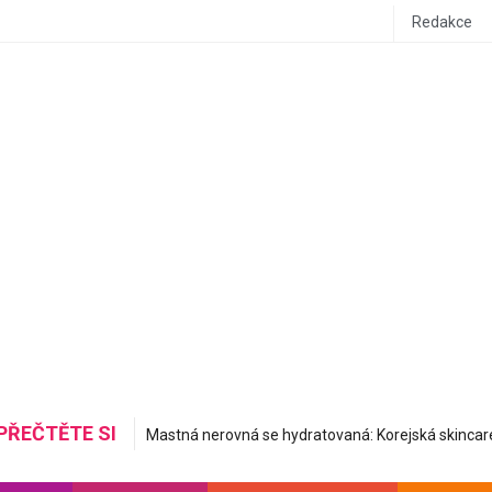
Redakce
PŘEČTĚTE SI
Do letadla stylově a pohodlně: Inspirujte se airport ou