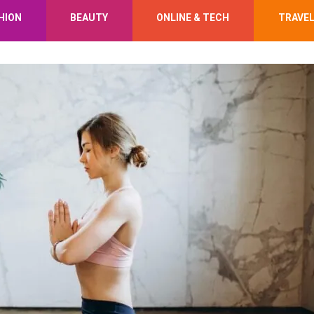
HION
BEAUTY
ONLINE & TECH
TRAVE