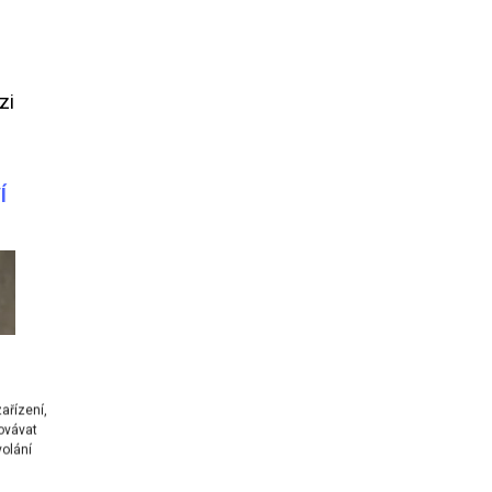
zi
Í
ařízení,
ovávat
volání