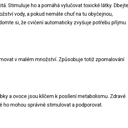
tá. Stimuluje ho a pomáhá vylučovat toxické látky. Dbejt
ožství vody, a pokud nemáte chuť na tu obyčejnou,
omte si, že cvičení automaticky zvyšuje potřebu příjmu
umovat v malém množství. Způsobuje totiž zpomalování
robky a ovoce jsou klíčem k posílení metabolismu. Zdravé
teré ho mohou správně stimulovat a podporovat.