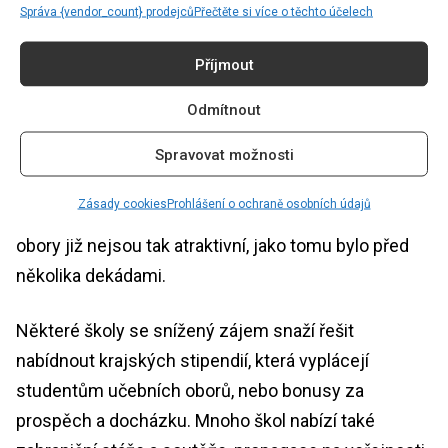
Návrat řemesel do škol
Správa {vendor_count} prodejců
Přečtěte si více o těchto účelech
Těší se takové popularitě i studium řemesel? Podle
Příjmout
Českého rozhlasu
od roku 2005 do roku 2018 klesl
Odmítnout
počet absolventů v některých oborech až o 70 %.
Ministerstvo průmyslu a obchodu
to vysvětluje tak,
Spravovat možnosti
že
přestože je poptávka po řemeslnících vysoká,
Zásady cookies
Prohlášení o ochraně osobních údajů
mladí lidé dávají přednost jiným profesím. Učňovské
obory již nejsou tak atraktivní, jako tomu bylo před
několika dekádami.
Některé školy se snížený zájem snaží řešit
nabídnout krajských stipendií, která vyplácejí
studentům učebních oborů, nebo bonusy za
prospěch a docházku. Mnoho škol nabízí také