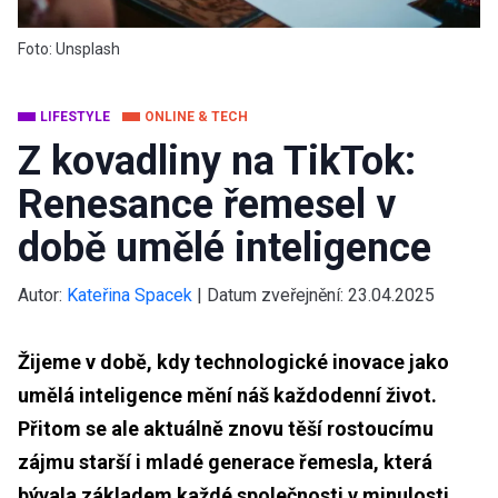
Foto: Unsplash
LIFESTYLE
ONLINE & TECH
Z kovadliny na TikTok:
Renesance řemesel v
době umělé inteligence
Autor:
Kateřina Spacek
|
Datum zveřejnění:
23.04.2025
Žijeme v době, kdy technologické inovace jako
umělá inteligence mění náš každodenní život.
Přitom se ale aktuálně znovu těší rostoucímu
zájmu starší i mladé generace řemesla, která
bývala základem každé společnosti v minulosti.