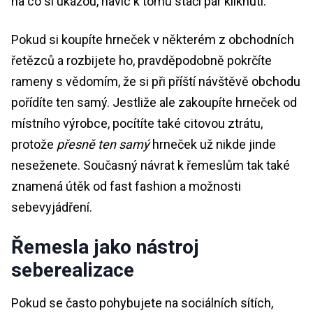
na co si ukážou, navíc k tomu stačí pár kliknutí.
Pokud si koupíte hrneček v některém z obchodních
řetězců a rozbijete ho, pravděpodobně pokrčíte
rameny s vědomím, že si při příští návštěvě obchodu
pořídíte ten samý. Jestliže ale zakoupíte hrneček od
místního výrobce, pocítíte také citovou ztrátu,
protože
přesně ten samý
hrneček už nikde jinde
neseženete. Současný návrat k řemeslům tak také
znamená útěk od fast fashion a možnosti
sebevyjádření.
Řemesla jako nástroj
seberealizace
Pokud se často pohybujete na sociálních sítích,