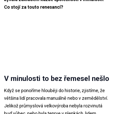
Co stojí za touto renesancí?
V minulosti to bez řemesel nešlo
Když se ponoříme hlouběji do historie, zjistíme, že
většina lidí pracovala manuálně nebo v zemědělství.
Jelikož průmyslová velkovýroba nebyla rozvinutá
buď vůbec, nebo byla teprve v plenkách, lidem