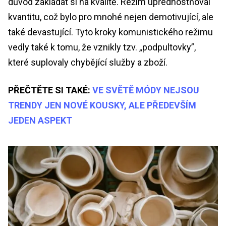
důvod zakládat si na kvalitě. Režim upřednostňoval
kvantitu, což bylo pro mnohé nejen demotivující, ale
také devastující. Tyto kroky komunistického režimu
vedly také k tomu, že vznikly tzv. „podpultovky”,
které suplovaly chybějící služby a zboží.
PŘEČTĚTE SI TAKÉ:
VE SVĚTĚ MÓDY NEJSOU
TRENDY JEN NOVÉ KOUSKY, ALE PŘEDEVŠÍM
JEDEN ASPEKT