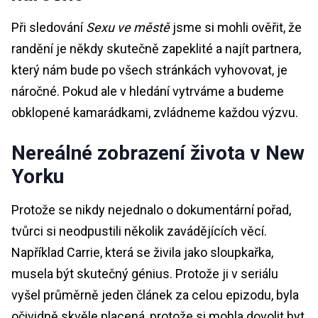
Při sledování
Sexu ve městě
jsme si mohli ověřit, že
randění je někdy skutečně zapeklité a najít partnera,
který nám bude po všech stránkách vyhovovat, je
náročné. Pokud ale v hledání vytrváme a budeme
obklopené kamarádkami, zvládneme každou výzvu.
Nereálné zobrazení života v New
Yorku
Protože se nikdy nejednalo o dokumentární pořad,
tvůrci si neodpustili několik zavádějících věcí.
Například Carrie, která se živila jako sloupkařka,
musela být skutečný génius. Protože ji v seriálu
vyšel průměrně jeden článek za celou epizodu, byla
očividně skvěle placená, protože si mohla dovolit byt