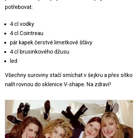
potřebovat:
4 cl vodky
4 cl Cointreau
pár kapek čerstvé limetkové šťávy
4 cl brusinkového džusu
led
Všechny suroviny stačí smíchat v šejkru a přes sítko
nalít rovnou do sklenice V-shape. Na zdraví!