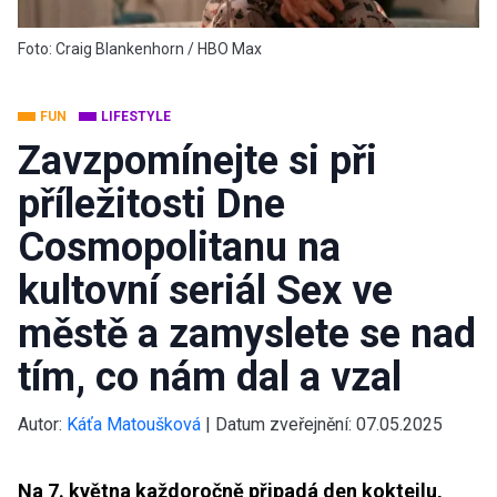
Foto: Craig Blankenhorn / HBO Max
FUN
LIFESTYLE
Zavzpomínejte si při
příležitosti Dne
Cosmopolitanu na
kultovní seriál Sex ve
městě a zamyslete se nad
tím, co nám dal a vzal
Autor:
Káťa Matoušková
|
Datum zveřejnění:
07.05.2025
Na 7. května každoročně připadá den koktejlu,