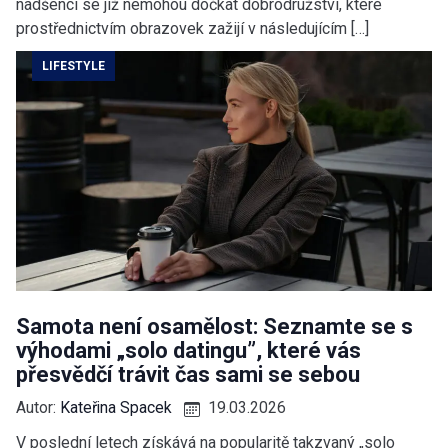
nadšenci se již nemohou dočkat dobrodružství, které
prostřednictvím obrazovek zažijí v následujícím […]
LIFESTYLE
Samota není osamělost: Seznamte se s
výhodami „solo datingu”, které vás
přesvědčí trávit čas sami se sebou
Autor:
Kateřina Spacek
19.03.2026
V poslední letech získává na popularitě takzvaný „solo