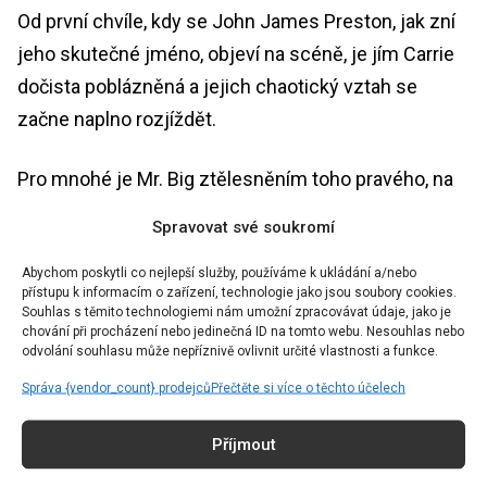
Od první chvíle, kdy se John James Preston, jak zní
jeho skutečné jméno, objeví na scéně, je jím Carrie
dočista poblázněná a jejich chaotický vztah se
začne naplno rozjíždět.
Pro mnohé je Mr. Big ztělesněním toho pravého, na
kterého se vyplatí počkat, jiní si ve vztahu Carrie a
Spravovat své soukromí
Johna všímají rudých vykřičníků, které nelze
Abychom poskytli co nejlepší služby, používáme k ukládání a/nebo
ignorovat. Ačkoliv si mají diváci myslet, že tito dva
přístupu k informacím o zařízení, technologie jako jsou soubory cookies.
pro sebe byli stvořeni, z dynamiky jejich vztahu
Souhlas s těmito technologiemi nám umožní zpracovávat údaje, jako je
chování při procházení nebo jedinečná ID na tomto webu. Nesouhlas nebo
bychom si příklad brát rozhodně neměli. V moderní
odvolání souhlasu může nepříznivě ovlivnit určité vlastnosti a funkce.
době se totiž stále častěji mluví o „red flags” a počet
Správa {vendor_count} prodejců
Přečtěte si více o těchto účelech
červených vlajek, které mezi sebou Carrie a pan
Božský mají, byste mohli počítat na prstech několika
Příjmout
rukou. Mezi známky toxického vztahu se totiž podle