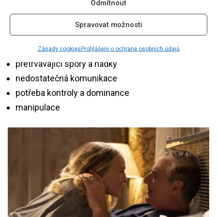
Odmítnout
Calm
řadí:
Spravovat možnosti
pocity nedostatečnosti, které ve vás vyvolává váš
partner
Zásady cookies
Prohlášení o ochraně osobních údajů
přetrvávající spory a hádky
nedostatečná komunikace
potřeba kontroly a dominance
manipulace