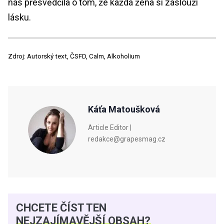
nás přesvědčila o tom, že každá žena si zaslouží
lásku.
Zdroj: Autorský text, ČSFD, Calm, Alkoholium
Káťa Matoušková
Article Editor |
redakce@grapesmag.cz
CHCETE ČÍST TEN
NEJZAJÍMAVĚJŠÍ OBSAH?