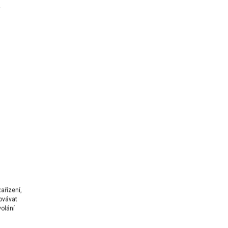
a
ařízení,
ovávat
volání