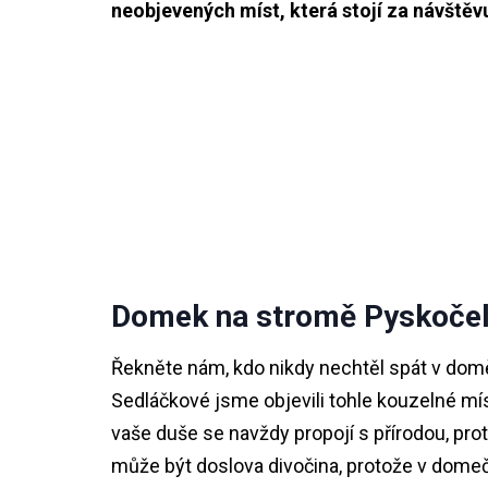
neobjevených míst, která stojí za návště
Domek na stromě Pyskoče
Řekněte nám, kdo nikdy nechtěl spát v domě
Sedláčkové jsme objevili tohle kouzelné mís
vaše duše se navždy propojí s přírodou, prot
může být doslova divočina, protože v domečku