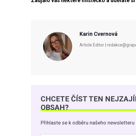
Zaujalo vás některé místečko a uděláte si
Karin Cvernová
Article Editor | redakce@gra
CHCETE ČÍST TEN NEJZAJ
OBSAH?
Přihlaste se k odběru našeho newsletteru 