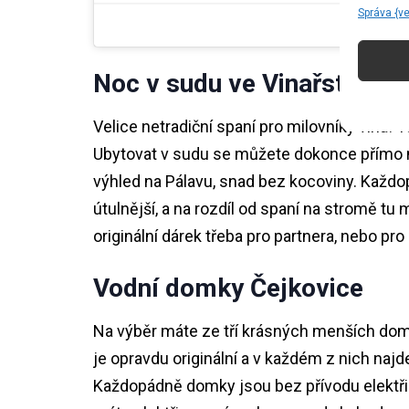
Správa {v
Noc v sudu ve Vinařství p
Velice netradiční spaní pro milovníky vína! T
Ubytovat v sudu se můžete dokonce přímo n
výhled na Pálavu, snad bez kocoviny. Každop
útulnější, a na rozdíl od spaní na stromě tu
originální dárek třeba pro partnera, nebo pro
Vodní domky Čejkovice
Na výběr máte ze tří krásných menších domk
je opravdu originální a v každém z nich najd
Každopádně domky jsou bez přívodu elektřin