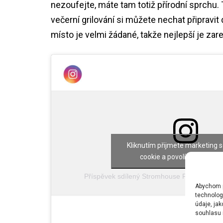
nezoufejte, máte tam totiž přírodní sprchu
večerní grilování si můžete nechat připravit
místo je velmi žádané, takže nejlepší je zar
Kliknutím přijmete marketing 
cookie a povolíte tento ob
Příspěvek sdílený Stromhouse Pyskočely ?
Abychom po
technolog
údaje, ja
souhlasu m