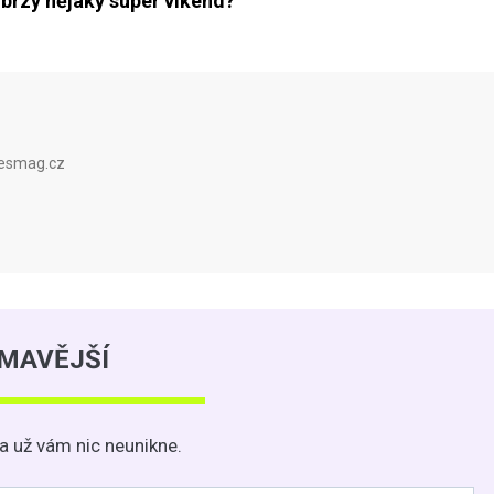
 brzy nějaký super víkend?
pesmag.cz
ÍMAVĚJŠÍ
a už vám nic neunikne.