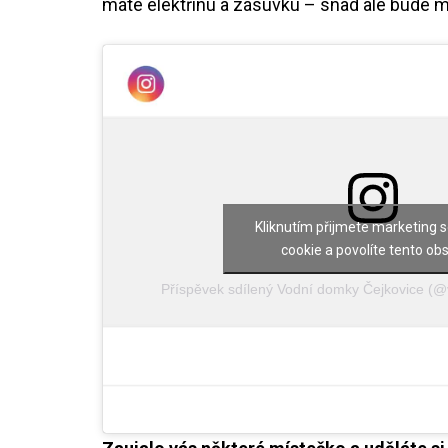
máte elektřinu a zásuvku – snad ale bude mo
Kliknutím přijmete marketing 
cookie a povolíte tento ob
Příspěvek sdílený Vodní domky Čejkovice (