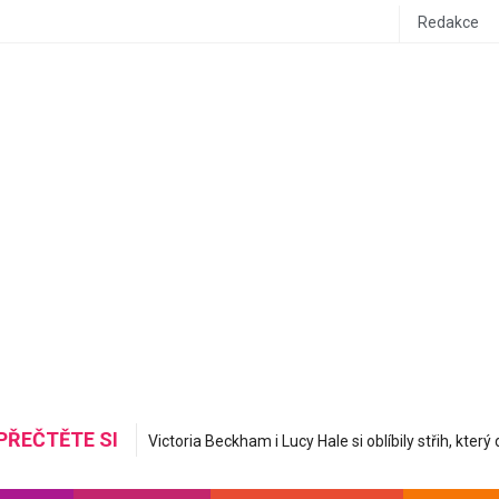
Redakce
PŘEČTĚTE SI
Mastná nerovná se hydratovaná: Korejská skincare 