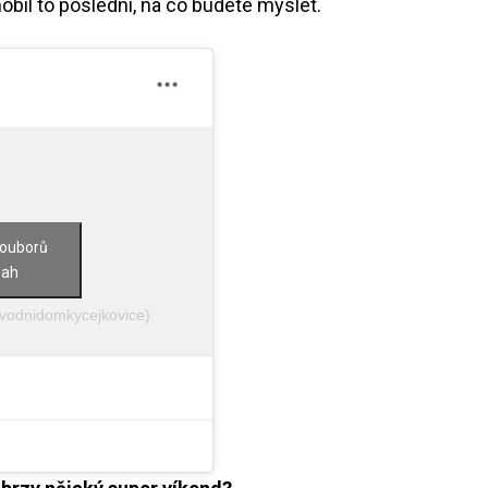
bil to poslední, na co budete myslet.
souborů
sah
@vodnidomkycejkovice)