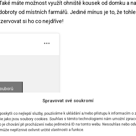
. Také máte možnost využít ohniště kousek od domku a n
 dobroty od místních farmářů. Jediné mínus je to, že tohle
ezervovat si ho co nejdříve!
souborů
sah
Spravovat své soukromí
?? (@stromhouse.cz)
skytli co nejlepší služby, používáme k ukládání a/nebo přístupu k informacím o z
ie jako jsou soubory cookies. Souhlas s těmito technologiemi nám umožní zprac
ko je chování při procházení nebo jedinečná ID na tomto webu. Nesouhlas nebo od
ůže nepříznivě ovlivnit určité vlastnosti a funkce.