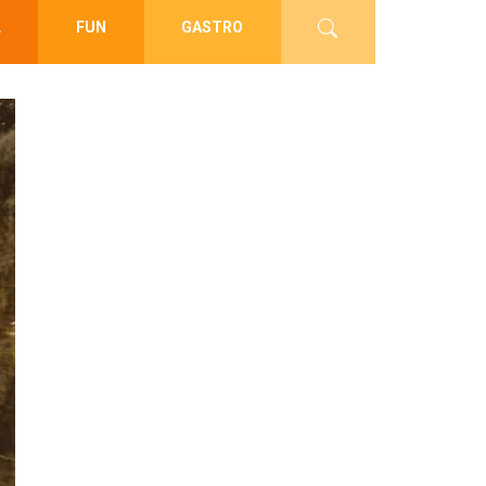
L
FUN
GASTRO