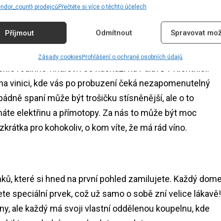
endor_count} prodejců
Přečtěte si více o těchto účelech
Příjmout
Odmítnout
Spravovat mož
od Hradem
Zásady cookies
Prohlášení o ochraně osobních údajů
ohle rodinné vinařství se nachází na Pálavě v Klentnici.
a vinici, kde vás po probuzení čeká nezapomenutelný
ádně spaní může být trošičku stísněnější, ale o to
 máte elektřinu a přímotopy. Za nás to může být moc
 zkrátka pro kohokoliv, o kom víte, že má rád víno.
ů, které si hned na první pohled zamilujete. Každý dom
ete speciální prvek, což už samo o sobě zní velice lákavě!
y, ale každý má svoji vlastní oddělenou koupelnu, kde