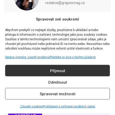
redakce@grapesmag.cz
Spravovat své soukromí
Abychom poskytli co nejlepší služby, používáme k ukládání a/nebo
přístupu k informacím o zařízení, technologie jako jsou soubory cookies.
CHCETE ČÍST TEN
Souhlas s těmito technologiemi nám umožní zpracovávat údaje, jako je
NEJZAJÍMAVĚJŠÍ OBSAH?
chování při procházení nebo jedinečná ID na tomto webu. Nesouhlas nebo
odvolání souhlasu může nepříznivě ovlivnit určité vlastnosti a funkce.
Přihlaste se k odběru našeho newsletteru a už vám nic
Správa {vendor_count} prodejců
Přečtěte si více o těchto účelech
neunikne.
Příjmout
Odmítnout
Spravovat možnosti
Souhlasím se
Zásadami ochrany soukromí
skrze GDPR.
Zásady cookies
Prohlášení o ochraně osobních údajů