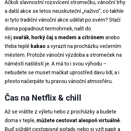
Ačkoli slavnostní rozsvícení stromečku, vánoční trhy
a další akce se letos neuskuteční „naživo“, co takhle
si tyto tradiční vánoční akce udělat po svém? Stačí
doma popadnout termohrnek, nalít do
něj
svařák
,
horký čaj s medem a citrónem
anebo
třeba teplé
kakao
a vyrazit na procházku večerním
městem. Protože vánoční výzdoba a stromeček na
náměstí naštěstí je. A má to i svou výhodu –
nebudete se muset mačkat uprostřed davu lidí, a i
přesto načerpáte tu pravou vánoční atmosféru.
Čas na Netflix & chill
Až se vrátíte z výletu nebo z procházky a budete
doma v teple,
můžete cestovat alespoň virtuálně
.
Buď sjíždět cestopisné pořady, nebo si vzít papír a