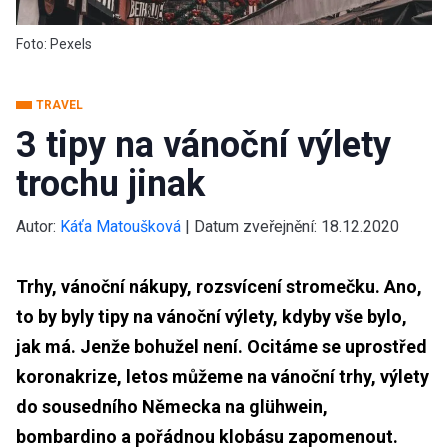
Foto: Pexels
TRAVEL
3 tipy na vánoční výlety
trochu jinak
Autor:
Káťa Matoušková
|
Datum zveřejnění:
18.12.2020
Trhy, vánoční nákupy, rozsvícení stromečku. Ano,
to by byly tipy na vánoční výlety, kdyby vše bylo,
jak má. Jenže bohužel není. Ocitáme se uprostřed
koronakrize, letos můžeme na vánoční trhy, výlety
do sousedního Německa na glühwein,
bombardino a pořádnou klobásu zapomenout.