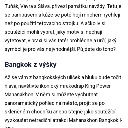
Tuňák, Vávra a Sláva, přivezl památku navždy. Tetuje
se bambusem a kůže se poté hojí mnohem rychleji
než po použití tetovacího strojku. A ačkoliv si
soutěžící mohli vybrat, jaký motiv si nechají
vytetovat, v praxi si vás tatér prohlédne a určí, jaký
symbol je pro vás nejvhodnější. Půjdete do toho?
Bangkok z výšky
Až se vám z bangkokských uliček a hluku bude točit
hlava, navštivte ikonický mrakodrap King Power
Mahanakhon. V něm si můžete vychutnat
panoramatický pohled na město, projít se po
skleněném chodníku anebo stejně jako soutěžící
vyzkoušet netradiční atrakci Mahanakhon Bangkok I-