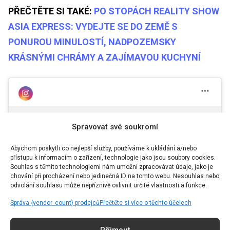
PŘEČTĚTE SI TAKÉ:
PO STOPÁCH REALITY SHOW
ASIA EXPRESS: VYDEJTE SE DO ZEMĚ S
PONUROU MINULOSTÍ, NADPOZEMSKY
KRÁSNÝMI CHRÁMY A ZAJÍMAVOU KUCHYNÍ
Spravovat své soukromí
Kliknutím přijmete marketing souborů
Abychom poskytli co nejlepší služby, používáme k ukládání a/nebo
přístupu k informacím o zařízení, technologie jako jsou soubory cookies.
cookie a povolíte tento obsah
Souhlas s těmito technologiemi nám umožní zpracovávat údaje, jako je
chování při procházení nebo jedinečná ID na tomto webu. Nesouhlas nebo
Příspěvek sdílený Asia Express (@asia_express_cz)
odvolání souhlasu může nepříznivě ovlivnit určité vlastnosti a funkce.
Správa {vendor_count} prodejců
Přečtěte si více o těchto účelech
Příjmout