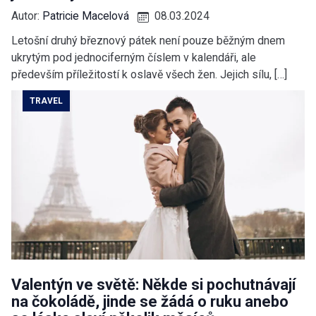
Autor:
Patricie Macelová
08.03.2024
Letošní druhý březnový pátek není pouze běžným dnem
ukrytým pod jednociferným číslem v kalendáři, ale
především příležitostí k oslavě všech žen. Jejich sílu, […]
TRAVEL
Valentýn ve světě: Někde si pochutnávají
na čokoládě, jinde se žádá o ruku anebo