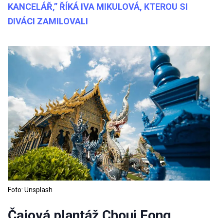
KANCELÁŘ,” ŘÍKÁ IVA MIKULOVÁ, KTEROU SI
DIVÁCI ZAMILOVALI
Foto: Unsplash
Čajová plantáž Choui Fong