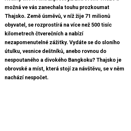
možná ve vás zanechala touhu prozkoumat
Thajsko. Země úsměvů, v níž žije 71 milionů
obyvatel, se rozprostírá na více než 500 tisíc
kilometrech čtverečních a nabízí
nezapomenutelné zážitky. Vydáte se do sloního
útulku, vesnice deštníků, anebo rovnou do
nespoutaného a divokého Bangkoku? Thajsko je
obrovské a míst, která stojí za návštěvu, se v něm
nachází nespočet.