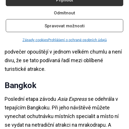
Vzhůru za netopýry
Odmítnout
Fanoušci Batmana by si neměli nechat ujít návštěvu
Spravovat možnosti
jeskyně Wat Khao Chong Pran, kterou obývají dva
Zásady cookies
Prohlášení o ochraně osobních údajů
miliony netopýrů vrápenců. Ti jeskyni každý
podvečer opouštějí v jednom velkém chumlu a není
divu, že se tato podívaná řadí mezi oblíbené
turistické atrakce.
Bangkok
Poslední etapa závodu
Asia Express
se odehrála v
tepajícím Bangkoku. Při jeho návštěvě můžete
vynechat ochutnávku místních specialit a místo ní
se vydat na netradiční atrakci na mrakodrapu. A