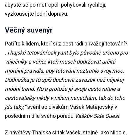
abyste se po metropoli pohybovali rychleji,
vyzkoušejte lodní dopravu.
Věčný suvenýr
Patříte k lidem, kteří si z cest rádi přivážejí tetování?
„
Thajské tetování sak yant bylo původně určeno pro
válečníky a věřící, kteří museli dodržovat určitá
morální pravidla, aby tetování neztratilo svoji moc.
Dodneška je to spíš duchovní závazek než nějakej
módní trend. No a protože já svoje cestovatele a
cestovatelky nikdy v ničem nenechám, tak do toho
jdu taky,”
svěřil se divákům Vašek Matějovský v
posledním díle svého pořadu
Vaškův Side Quest
.
Z návštěvy Thajska si tak Vašek, stejně jako Nicole,