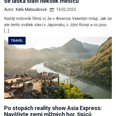
se láska slaví několik měsíců
Autor:
Káťa Matoušková
14.02.2025
Každý milovník filmů ví, že v Americe Valentýn milují. Jak se
ale tento svátek slaví v Japonsku, v Jižní Koreji a co jsou
[…]
TRAVEL
Po stopách reality show Asia Express:
Navštivte zemi mlžných hor, tisíců