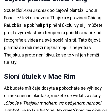
Soutěžící
Asia Express
po čajové plantáži Choui
Fong, jež leží na severu Thajska v provincii Chiang
Rai, zběsile pobíhali při plnění úkolu, vy si ji můžete
projít svým vlastním tempem a pořídit si například
fotografie a videa na své sociální sítě. Tato čajová
plantáž se řadí mezi nejznámější a největší v
Thajsku, a proto není divu, že se to v ní jen hemží
turisty.
Sloní útulek v Mae Rim
Až budete mít čaje dosyta a pokocháte se výhledy
na nekonečné plantáže, můžete se vydat za slony.
„Slon je v Thajsku mnohem víc než jenom národní
symbol. Je to kus historie. Po staletí bojovali sloni po