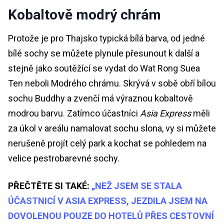
Kobaltově modrý chrám
Protože je pro Thajsko typická bílá barva, od jedné
bílé sochy se můžete plynule přesunout k další a
stejně jako soutěžící se vydat do Wat Rong Suea
Ten neboli Modrého chrámu. Skrývá v sobě obří bílou
sochu Buddhy a zvenčí má výraznou kobaltově
modrou barvu. Zatímco účastníci
Asia Express
měli
za úkol v areálu namalovat sochu slona, vy si můžete
nerušeně projít celý park a kochat se pohledem na
velice pestrobarevné sochy.
PŘEČTĚTE SI TAKÉ:
„NEŽ JSEM SE STALA
ÚČASTNICÍ V ASIA EXPRESS, JEZDILA JSEM NA
DOVOLENOU POUZE DO HOTELŮ PŘES CESTOVNÍ