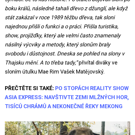
boku králů, následně tahali dřevo z džunglí, ale když
stát zakázal v roce 1989 těžbu dřeva, tak sloni
najednou přišli o funkci a o práci. Přišla turistika,
show, projížďky, který ale velmi často znamenaly
násilný výcviky a metody, který slonům braly
svobodu i důstojnost. Dneska se pohled na slony v
Thajsku mění. A to třeba tady,”
přivítal diváky ve
sloním útulku Mae Rim Vašek Matějovský.
PŘEČTĚTE SI TAKÉ:
PO STOPÁCH REALITY SHOW
ASIA EXPRESS: NAVŠTIVTE ZEMI MLŽNÝCH HOR,
TISÍCŮ CHRÁMŮ A NEKONEČNÉ ŘEKY MEKONG