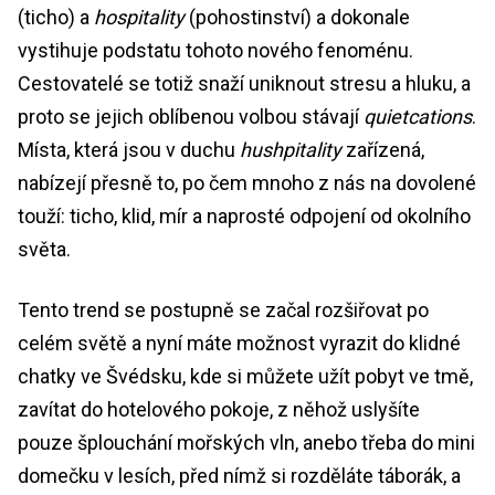
(ticho) a
hospitality
(pohostinství) a dokonale
vystihuje podstatu tohoto nového fenoménu.
Cestovatelé se totiž snaží uniknout stresu a hluku, a
proto se jejich oblíbenou volbou stávají
quietcations
.
Místa, která jsou v duchu
hushpitality
zařízená,
nabízejí přesně to, po čem mnoho z nás na dovolené
touží: ticho, klid, mír a naprosté odpojení od okolního
světa.
Tento trend se postupně se začal rozšiřovat po
celém světě a nyní máte možnost vyrazit do klidné
chatky ve Švédsku, kde si můžete užít pobyt ve tmě,
zavítat do hotelového pokoje, z něhož uslyšíte
pouze šplouchání mořských vln, anebo třeba do mini
domečku v lesích, před nímž si rozděláte táborák, a