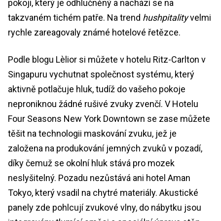
pokoji, který je odhlučněný a nachází se na
takzvaném tichém patře. Na trend
hushpitality
velmi
rychle zareagovaly známé hotelové řetězce.
Podle blogu Lèlior si můžete v hotelu Ritz-Carlton v
Singapuru vychutnat společnost systému, který
aktivně potlačuje hluk, tudíž do vašeho pokoje
neproniknou žádné rušivé zvuky zvenčí. V Hotelu
Four Seasons New York Downtown se zase můžete
těšit na technologii maskování zvuku, jež je
založena na produkování jemných zvuků v pozadí,
díky čemuž se okolní hluk stává pro mozek
neslyšitelný. Pozadu nezůstává ani hotel Aman
Tokyo, který vsadil na chytré materiály. Akustické
panely zde pohlcují zvukové vlny, do nábytku jsou