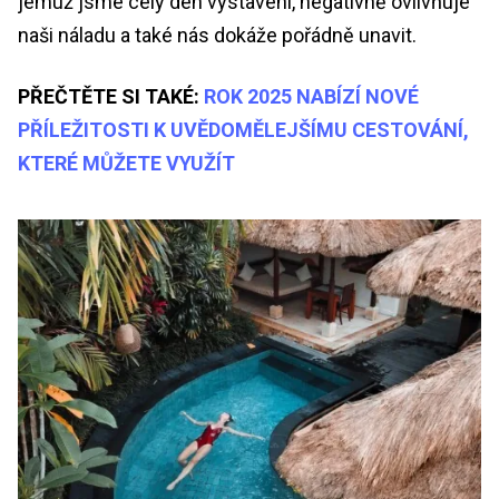
jemuž jsme celý den vystaveni, negativně ovlivňuje
naši náladu a také nás dokáže pořádně unavit.
PŘEČTĚTE SI TAKÉ:
ROK 2025 NABÍZÍ NOVÉ
PŘÍLEŽITOSTI K UVĚDOMĚLEJŠÍMU CESTOVÁNÍ,
KTERÉ MŮŽETE VYUŽÍT