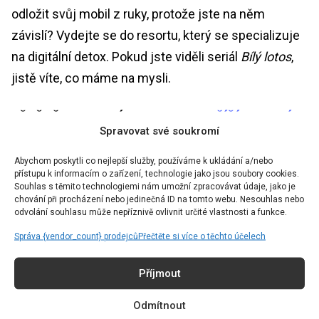
odložit svůj mobil z ruky, protože jste na něm
závislí? Vydejte se do resortu, který se specializuje
na digitální detox. Pokud jste viděli seriál
Bílý lotos
,
jistě víte, co máme na mysli.
PŘEČTĚTE SI TAKÉ:
TIKTOKEM SE ŠÍŘÍ BIZARNÍ
Spravovat své soukromí
CESTOVATELSKÝ TREND RAW DOGGING, KTERÝ
NESTOJÍ ZA ZKOUŠKU
Abychom poskytli co nejlepší služby, používáme k ukládání a/nebo
přístupu k informacím o zařízení, technologie jako jsou soubory cookies.
Souhlas s těmito technologiemi nám umožní zpracovávat údaje, jako je
chování při procházení nebo jedinečná ID na tomto webu. Nesouhlas nebo
odvolání souhlasu může nepříznivě ovlivnit určité vlastnosti a funkce.
@foxteltv
Správa {vendor_count} prodejců
Přečtěte si více o těchto účelech
Could you survive a week without Wi-Fi? 🌴🍹
Příjmout
#TheWhiteLotus
#MorganaOReilly
#JasonIsaacs
Kliknutím přijmete marketing souborů
#ParkerPosey
#SarahCatherineHook
#SamNivola
cookie a povolíte tento obsah
Odmítnout
#PatrickSchwarzenegger
#Foxtel