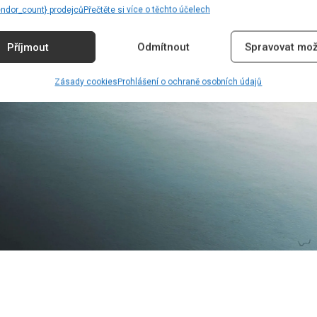
endor_count} prodejců
Přečtěte si více o těchto účelech
Příjmout
Odmítnout
Spravovat mož
Zásady cookies
Prohlášení o ochraně osobních údajů