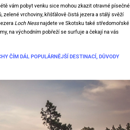
V létě vám pobyt venku sice mohou zkazit otravné písečné
zelené vrchoviny, křišťálově čistá jezera a stálý svěží
 jezera
Loch Ness
najdete ve Skotsku také středomořské
my, na východním pobřeží se surfuje a čekají na vás
CHY ČÍM DÁL POPULÁRNĚJŠÍ DESTINACÍ, DŮVODY