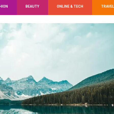
HION
BEAUTY
ONLINE & TECH
TRAVE