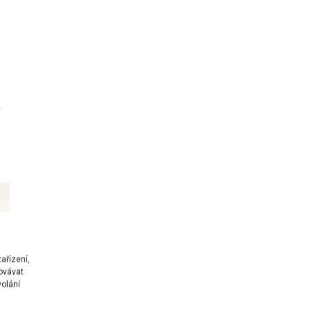
a
ařízení,
ovávat
volání