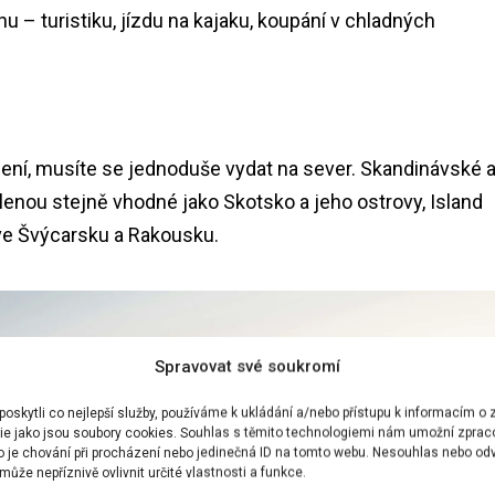
ihu – turistiku, jízdu na kajaku, koupání v chladných
zení, musíte se jednoduše vydat na sever. Skandinávské 
lenou stejně vhodné jako Skotsko a jeho ostrovy, Island
ve Švýcarsku a Rakousku.
Spravovat své soukromí
skytli co nejlepší služby, používáme k ukládání a/nebo přístupu k informacím o z
ie jako jsou soubory cookies. Souhlas s těmito technologiemi nám umožní zprac
ko je chování při procházení nebo jedinečná ID na tomto webu. Nesouhlas nebo od
ůže nepříznivě ovlivnit určité vlastnosti a funkce.