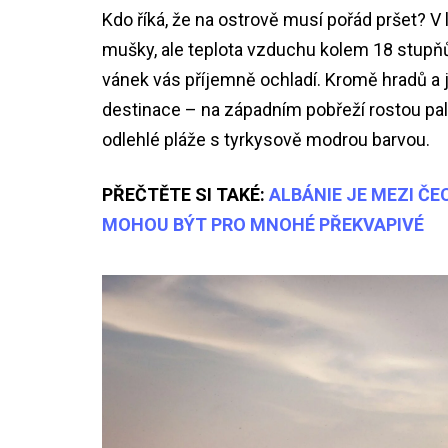
Kdo říká, že na ostrově musí pořád pršet? 
mušky, ale teplota vzduchu kolem 18 stupňů, 
vánek vás příjemně ochladí. Kromě hradů a
destinace – na západním pobřeží rostou pal
odlehlé pláže s tyrkysově modrou barvou.
PŘEČTĚTE SI TAKÉ:
ALBÁNIE JE MEZI ČE
MOHOU BÝT PRO MNOHÉ PŘEKVAPIVÉ