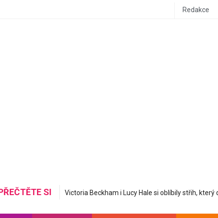
Redakce
PŘEČTĚTE SI
Mastná nerovná se hydratovaná: Korejská skincare 