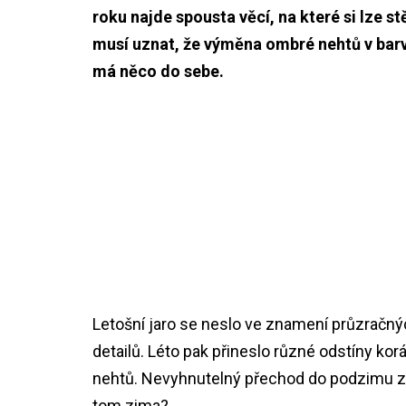
roku najde spousta věcí, na které si lze s
musí uznat, že výměna ombré nehtů v bar
má něco do sebe.
Letošní jaro se neslo ve znamení průzračn
detailů. Léto pak přineslo různé odstíny ko
nehtů. Nevyhnutelný přechod do podzimu zah
tom zima?