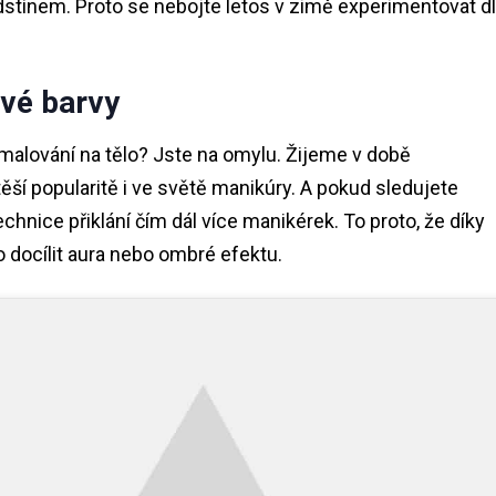
stínem. Proto se nebojte letos v zimě experimentovat d
ivé barvy
 a malování na tělo? Jste na omylu. Žijeme v době
ší popularitě i ve světě manikúry. A pokud sledujete
technice přiklání čím dál více manikérek. To proto, že díky
docílit aura nebo ombré efektu.