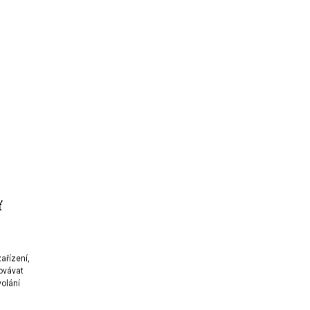
ť
é
ařízení,
ovávat
volání