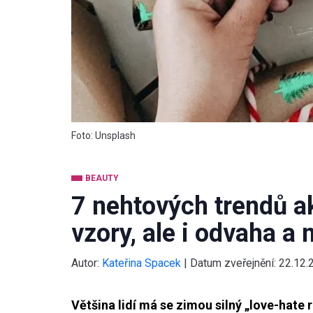
Foto: Unsplash
BEAUTY
7 nehtových trendů ak
vzory, ale i odvaha a
Autor:
Kateřina Spacek
|
Datum zveřejnění:
22.12.
Většina lidí má se zimou silný „love-hate