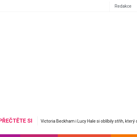
Redakce
PŘEČTĚTE SI
Mastná nerovná se hydratovaná: Korejská skincare 