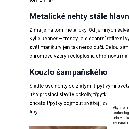
Metalické nehty stále hla
Zima je na tom metalicky. Od jemných šal
Kylie Jenner – trendy je elegantní reflexní 
svět manikúry jen tak nerozloučí. Celou zi
chromové vzory i celoplošná chromová man
Kouzlo šampaňského
Slaďte své nehty se zlatými třpytivými svět
už v prosinci slavíte cokoliv, třpytky se př
chcete třpytky pojmout svěžeji, zvolte zla
Abychom po
tipy.
technolog
údaje, ja
souhlasu m