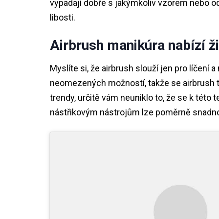
vypadají dobře s jakýmkoliv vzorem nebo od
libosti.
Airbrush manikúra nabízí ž
Myslíte si, že airbrush slouží jen pro líčení
neomezených možností, takže se airbrush tě
trendy, určitě vám neuniklo to, že se k této 
nástřikovým nástrojům lze poměrně snadno 