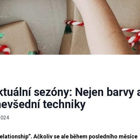
tuální sezóny: Nejen barvy 
 nevšední techniky
2024
 relationship”. Ačkoliv se ale během posledního měsíce