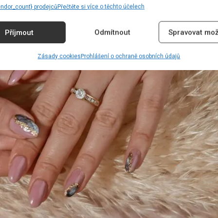
endor_count} prodejců
Přečtěte si více o těchto účelech
Příjmout
Odmítnout
Spravovat mož
Zásady cookies
Prohlášení o ochraně osobních údajů