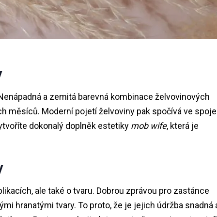
y
. Nenápadná a zemitá barevná kombinace želvovinových
ch měsíců. Moderní pojetí želvoviny pak spočívá ve spoje
ytvoříte dokonalý doplněk estetiky
mob wife
, která je
y
likacích, ale také o tvaru. Dobrou zprávou pro zastánce
ými hranatými tvary. To proto, že je jejich údržba snadná 