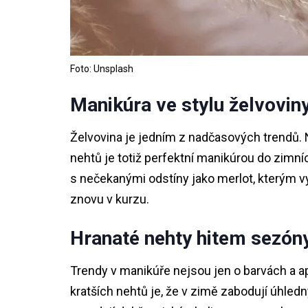
Foto: Unsplash
Manikúra ve stylu želvovin
Želvovina je jedním z nadčasových trendů
nehtů je totiž perfektní manikúrou do zimní
s nečekanými odstíny jako merlot, kterým v
znovu v kurzu.
Hranaté nehty hitem sezón
Trendy v manikúře nejsou jen o barvách a ap
kratších nehtů je, že v zimě zabodují úhledn