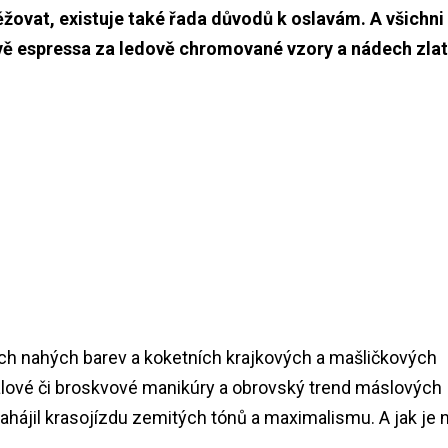
těžovat, existuje také řada důvodů k oslavám. A všichni
vě espressa za ledově chromované vzory a nádech zla
ých nahých barev a koketních krajkových a mašličkových
rálové či broskvové manikúry a obrovský trend máslových
ájil krasojízdu zemitých tónů a maximalismu. A jak je 