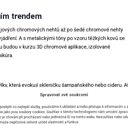
vním trendem
vějových chromových nehtů až po šedé chromové nehty
vyjádření. A s metalickými tóny po vzoru těžkých kovů se
mu budou v kurzu 3D chromové aplikace, izolované
ikúra.
ýlky, která evokují skleničku šampaňského nebo cideru. A
ijdou vhod. Zejména pak pro silvestrovský večer. Pokud
Spravovat své soukromí
té detaily na nahém podkladu nebo pozlacené francouzsk
skytli co nejlepší služby, používáme k ukládání a/nebo přístupu k informacím o z
ie jako jsou soubory cookies. Souhlas s těmito technologiemi nám umožní zprac
ko je chování při procházení nebo jedinečná ID na tomto webu. Nesouhlas nebo od
ůže nepříznivě ovlivnit určité vlastnosti a funkce.