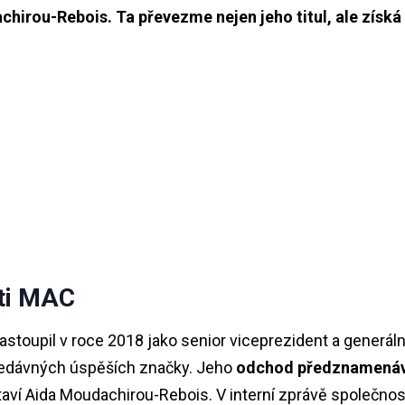
hirou-Rebois. Ta převezme nejen jeho titul, ale získá
ti MAC
astoupil v roce 2018 jako senior viceprezident a generáln
nedávných úspěších značky. Jeho
odchod předznamená
taví Aida Moudachirou-Rebois. V interní zprávě společnos