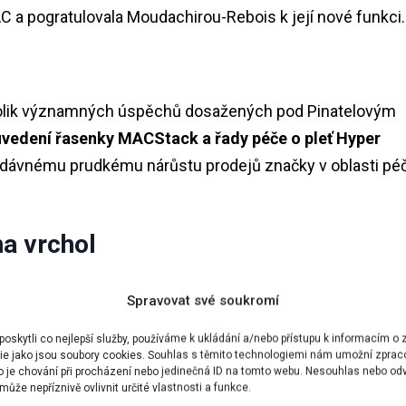
C a pogratulovala Moudachirou-Rebois k její nové funkci.
olik významných úspěchů dosažených pod Pinatelovým
uvedení řasenky MACStack a řady péče o pleť Hyper
edávnému prudkému nárůstu prodejů značky v oblasti pé
a vrchol
nejvýkonnější značka společnosti Estée Lauder
pro
Spravovat své soukromí
i nejlepší kosmetické značky na světě. Nárůst prodejů
zejména uvedením produktu Hyper Real a zrychlení prode
skytli co nejlepší služby, používáme k ukládání a/nebo přístupu k informacím o z
ie jako jsou soubory cookies. Souhlas s těmito technologiemi nám umožní zprac
portfoliu značky Lauder. Kromě toho byla MAC podle údaj
ko je chování při procházení nebo jedinečná ID na tomto webu. Nesouhlas nebo od
ůže nepříznivě ovlivnit určité vlastnosti a funkce.
čkou make-upu
a podle údajů společnosti Circana nejlepší