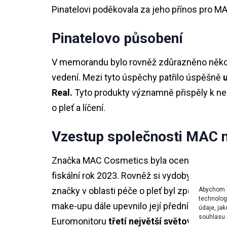
Pinatelovi poděkovala za jeho přínos pro MA
Pinatelovo působení
V memorandu bylo rovněž zdůrazněno něk
vedení. Mezi tyto úspěchy patřilo úspěšně
Real.
Tyto produkty významně přispěly k n
o pleť a líčení.
Vzestup společnosti MAC n
Značka MAC Cosmetics byla oceněna jako
fiskální rok 2023. Rovněž si vydobyla pozic
značky v oblasti péče o pleť byl způsoben 
Abychom po
technolog
make-upu dále upevnilo její přední místo v 
údaje, ja
souhlasu m
Euromonitoru
třetí největší světovou zna