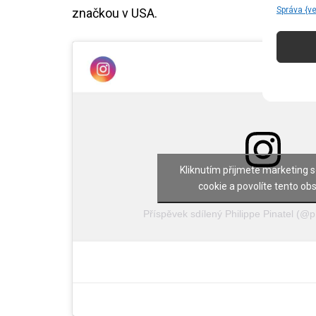
Správa {v
značkou v USA.
Kliknutím přijmete marketing 
cookie a povolíte tento ob
Příspěvek sdílený Philippe Pinatel (@p