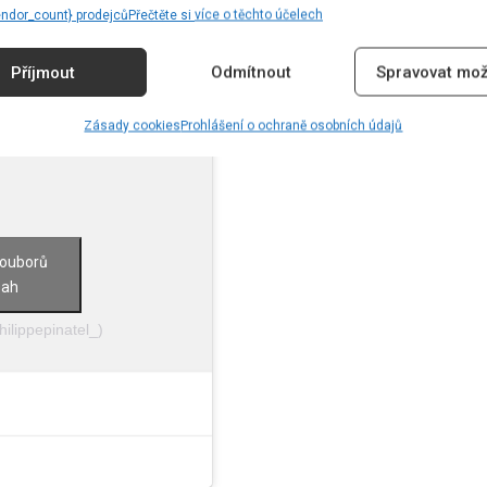
endor_count} prodejců
Přečtěte si více o těchto účelech
Příjmout
Odmítnout
Spravovat mož
Zásady cookies
Prohlášení o ochraně osobních údajů
souborů
sah
hilippepinatel_)