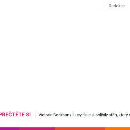
Redakce
PŘEČTĚTE SI
Mastná nerovná se hydratovaná: Korejská skincare 