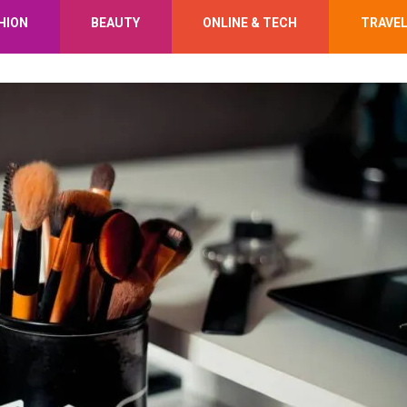
HION
BEAUTY
ONLINE & TECH
TRAVE