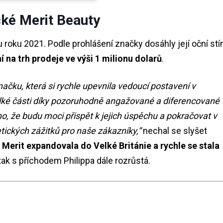
cké Merit Beauty
 roku 2021. Podle prohlášení značky dosáhly její oční stí
na trh prodeje ve výši 1 milionu dolarů
.
čku, která si rychle upevnila vedoucí postavení v
lké části díky pozoruhodně angažované a diferencované
o, že budu moci přispět k jejich úspěchu a pokračovat v
tických zážitků pro naše zákazníky,“
nechal se slyšet
t
Merit expandovala do Velké Británie a rychle se stala
ak s příchodem Philippa dále rozrůstá.