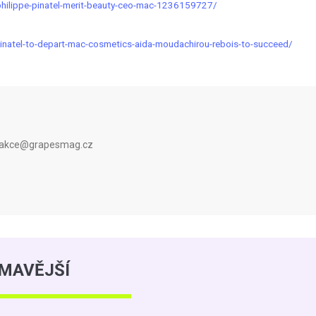
philippe-pinatel-merit-beauty-ceo-mac-1236159727/
inatel-to-depart-mac-cosmetics-aida-moudachirou-rebois-to-succeed/
 redakce@grapesmag.cz
ÍMAVĚJŠÍ