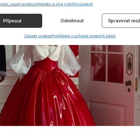
endor_count} prodejců
Přečtěte si více o těchto účelech
Příjmout
Odmítnout
Spravovat mož
Zásady cookies
Prohlášení o ochraně osobních údajů