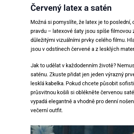
Červený latex a satén
Možná si pomyslíte, že latex je to poslední,
pravdu – latexové šaty jsou spíše filmovou 
důležitými vizuálními prvky celého filmu. H
jsou v odstínech červené a z lesklých mater
Jak to udělat v každodenním životě? Nemusít
saténu. Zkuste přidat jen jeden výrazný prv
lesklá kabelka. Pokud chcete působit sofisti
průsvitnou košili si oblékněte červenou sa
vypadá elegantně a vhodně pro denní nošení
večerní outfit.