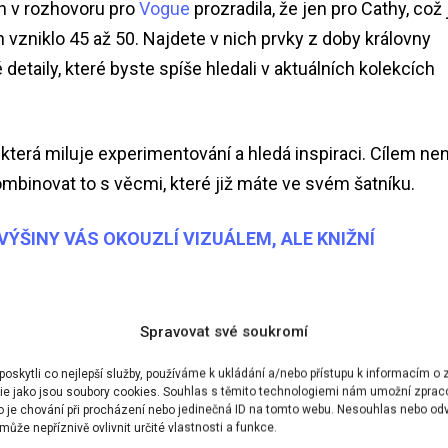
n v rozhovoru pro
Vogue
prozradila, že jen pro Cathy, což 
 vzniklo 45 až 50. Najdete v nich prvky z doby královny
é detaily, které byste spíše hledali v aktuálních kolekcích
, která miluje experimentování a hledá inspiraci. Cílem nen
a kombinovat to s věcmi, které již máte ve svém šatníku.
VÝŠINY VÁS OKOUZLÍ VIZUÁLEM, ALE KNIŽNÍ
Spravovat své soukromí
skytli co nejlepší služby, používáme k ukládání a/nebo přístupu k informacím o z
ie jako jsou soubory cookies. Souhlas s těmito technologiemi nám umožní zprac
ko je chování při procházení nebo jedinečná ID na tomto webu. Nesouhlas nebo od
ůže nepříznivě ovlivnit určité vlastnosti a funkce.