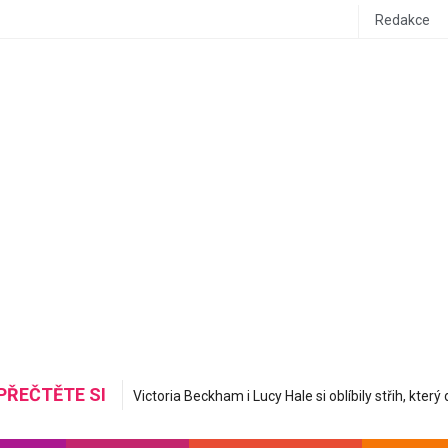
Redakce
PŘEČTĚTE SI
Mastná nerovná se hydratovaná: Korejská skincare 