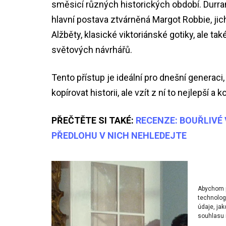
směsicí různých historických období. Durra
hlavní postava ztvárněná Margot Robbie, jich
Alžběty, klasické viktoriánské gotiky, ale tak
světových návrhářů.
Tento přístup je ideální pro dnešní generaci
kopírovat historii, ale vzít z ní to nejlepší 
PŘEČTĚTE SI TAKÉ:
RECENZE: BOUŘLIVÉ 
PŘEDLOHU V NICH NEHLEDEJTE
Abychom po
technolog
údaje, ja
souhlasu m