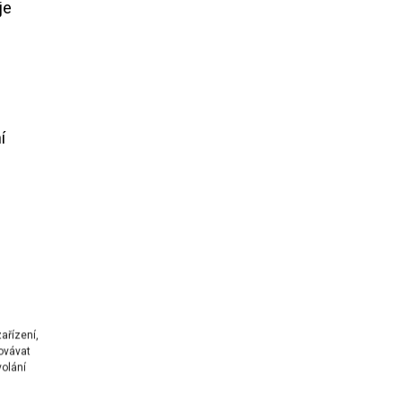
je
í
ařízení,
ovávat
volání