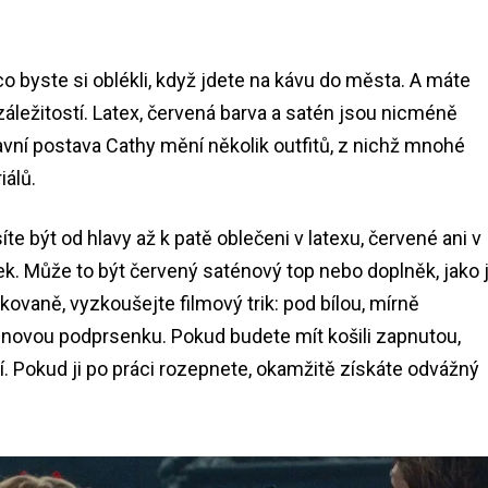
 co byste si oblékli, když jdete na kávu do města. A máte
záležitostí. Latex, červená barva a satén jsou nicméně
lavní postava Cathy mění několik outfitů, z nichž mnohé
iálů.
e být od hlavy až k patě oblečeni v latexu, červené ani v
ek. Může to být červený saténový top nebo doplněk, jako 
kovaně, vyzkoušejte filmový trik: pod bílou, mírně
ténovou podprsenku. Pokud budete mít košili zapnutou,
. Pokud ji po práci rozepnete, okamžitě získáte odvážný