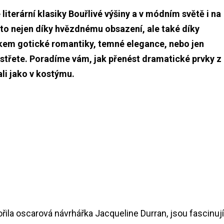
iterární klasiky Bouřlivé výšiny a v módním světě i na
 a to nejen díky hvězdnému obsazení, ale také díky
kem gotické romantiky, temné elegance, nebo jen
bystřete. Poradíme vám, jak přenést dramatické prvky z
ali jako v kostýmu.
řila oscarová návrhářka Jacqueline Durran, jsou fascinují