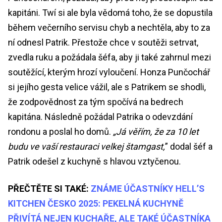
kapitáni. Twí si ale byla vědomá toho, že se dopustila
během večerního servisu chyb a nechtěla, aby to za
ní odnesl Patrik. Přestože chce v soutěži setrvat,
zvedla ruku a požádala šéfa, aby ji také zahrnul mezi
soutěžící, kterým hrozí vyloučení. Honza Punčochář
si jejího gesta velice vážil, ale s Patrikem se shodli,
že zodpovědnost za tým spočívá na bedrech
kapitána. Následně požádal Patrika o odevzdání
rondonu a poslal ho domů.
„Já věřím, že za 10 let
budu ve vaší restauraci velkej štamgast,
” dodal šéf a
Patrik odešel z kuchyně s hlavou vztyčenou.
PŘEČTĚTE SI TAKÉ:
ZNÁME ÚČASTNÍKY HELL’S
KITCHEN ČESKO 2025: PEKELNÁ KUCHYNĚ
PŘIVÍTÁ NEJEN KUCHAŘE, ALE TAKÉ ÚČASTNÍKA