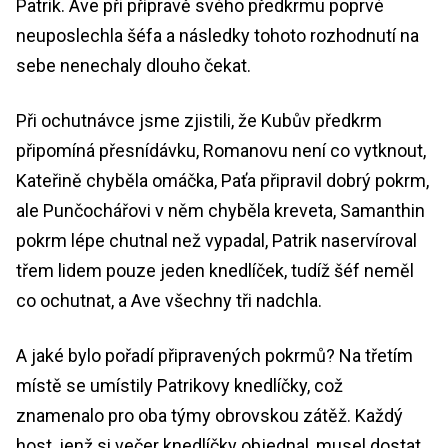
Patrik. Ave při přípravě svého předkrmu poprvé
neuposlechla šéfa a následky tohoto rozhodnutí na
sebe nenechaly dlouho čekat.
Při ochutnávce jsme zjistili, že Kubův předkrm
připomíná přesnídávku, Romanovu není co vytknout,
Kateřině chyběla omáčka, Paťa připravil dobrý pokrm,
ale Punčochářovi v něm chyběla kreveta, Samanthin
pokrm lépe chutnal než vypadal, Patrik naservíroval
třem lidem pouze jeden knedlíček, tudíž šéf neměl
co ochutnat, a Ave všechny tři nadchla.
A jaké bylo pořadí připravených pokrmů? Na třetím
místě se umístily Patrikovy knedlíčky, což
znamenalo pro oba týmy obrovskou zátěž. Každý
host, jenž si večer knedlíčky objednal, musel dostat