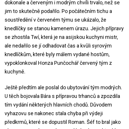
dokonale a červeným i modrým chvíli trvalo, než se
jim to skutečně podařilo. Po počátečním tichu a
soustředění v červeném týmu se ukázalo, že
knedlíčky se stanou kamenem úrazu. Jejich přípravy
se zhostila Twí, která je na asijskou kuchyni mistr,
ale nedařilo se jí odhadovat čas a kvůli syrovým
knedlíčkům, které byly málem vydané hostům,
vypoklonkoval Honza Punčochář červený tým z
kuchyně.
Ještě předtím ale poslal do ubytování tým modrých.
U těch bojovala Bára s přípravou trhanců a zpozdila
tím vydání některých hlavních chodů. Důvodem
vyhazovu se nakonec stala chyba při výdeji
předkrmů, které se dopustil Roman. Šéf to bral jako