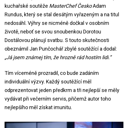
kuchařské soutěže
MasterChef Česko
Adam
Rundus, který se stal desátým vyřazeným a na titul
nedosáhl. Výhry se nicméně dočkal v osobním
životě, neboť se svou snoubenkou Dorotou
Dostálovou plánují svatbu. S touto skutečnosti
obeznámil Jan Punčochář zbylé soutěžící a dodal:
„Já jsem známej tím, že hrozně rád hostím lidi.”
Tím víceméně prozradil, co bude zadáním
individuální výzvy. Každý soutěžící měl
odprezentovat jeden předkrm a tři nejlepší se měly
vydávat při večerním servis, přičemž autor toho
nejlepšího měl získat imunitu.