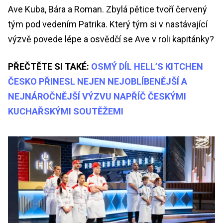
Ave Kuba, Bára a Roman. Zbylá pětice tvoří červený
tým pod vedením Patrika. Který tým si v nastávající
výzvě povede lépe a osvědčí se Ave v roli kapitánky?
PŘEČTĚTE SI TAKÉ:
OSMÝ DÍL HELL’S KITCHEN
ČESKO PŘINESL NEJEN NEJOBLÍBENĚJŠÍ A
NEJNÁROČNĚJŠÍ VÝZVU NAPŘÍČ ČESKÝMI
KUCHAŘSKÝMI SOUTĚŽEMI