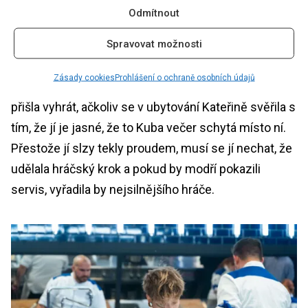
Zatímco Twí a Kateřina svůj názor vyjádřily na
Odmítnout
kameru ve zpovědnici, Samantha a Paťo svůj
Spravovat možnosti
nesouhlas s rozhodnutím Ave dali najevo před
ostatními soutěžícími. Ave si za svým rozhodnutím
Zásady cookies
Prohlášení o ochraně osobních údajů
ale i přesto stála, protože do
Hell’s Kitchen Česko
přišla vyhrát, ačkoliv se v ubytování Kateřině svěřila s
tím, že jí je jasné, že to Kuba večer schytá místo ní.
Přestože jí slzy tekly proudem, musí se jí nechat, že
udělala hráčský krok a pokud by modří pokazili
servis, vyřadila by nejsilnějšího hráče.