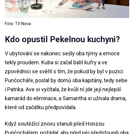
Foto: TV Nova
Kdo opustil Pekelnou kuchyni?
V ubytování se nakonec sešly oba týmy a emoce
tekly proudem. Kuba si začal balit kufry a ve
zpovědnici se svěřil s tím, že pokud by byl v pozici
Punčocháře, poslal by domů oba kapitány, tedy sebe
i Patrika. Ave si vyčítala, že kvůli ní jde její nejlepší
kamarád do eliminace, a Samantha si užívala drama,
které od začátku předpovídala.
Když soutěžící znovu stanuli před Honzou
Punčochářem, požádal, aby před něj předstoupili oba