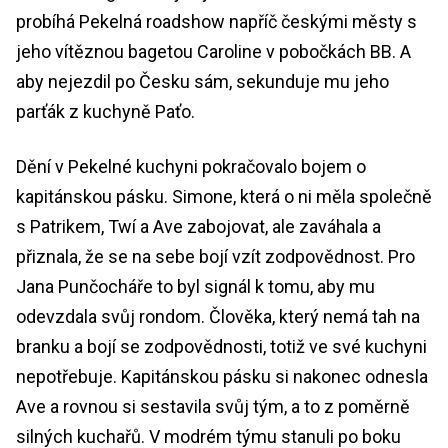
probíhá Pekelná roadshow napříč českými městy s
jeho vítěznou bagetou Caroline v pobočkách BB. A
aby nejezdil po Česku sám, sekunduje mu jeho
parťák z kuchyně Paťo.
Dění v Pekelné kuchyni pokračovalo bojem o
kapitánskou pásku. Simone, která o ni měla společně
s Patrikem, Twí a Ave zabojovat, ale zaváhala a
přiznala, že se na sebe bojí vzít zodpovědnost. Pro
Jana Punčocháře to byl signál k tomu, aby mu
odevzdala svůj rondom. Člověka, který nemá tah na
branku a bojí se zodpovědnosti, totiž ve své kuchyni
nepotřebuje. Kapitánskou pásku si nakonec odnesla
Ave a rovnou si sestavila svůj tým, a to z poměrně
silných kuchařů. V modrém týmu stanuli po boku