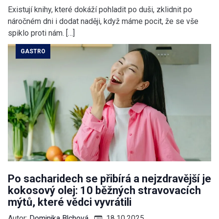
Existují knihy, které dokáží pohladit po duši, zklidnit po
náročném dni i dodat naději, když máme pocit, že se vše
spiklo proti nám. […]
GASTRO
Po sacharidech se přibírá a nejzdravější je
kokosový olej: 10 běžných stravovacích
mýtů, které vědci vyvrátili
Autor:
Dominika Blchová
18.10.2025