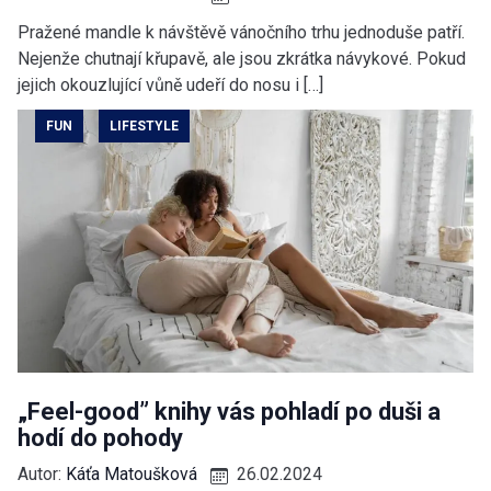
Pražené mandle k návštěvě vánočního trhu jednoduše patří.
Nejenže chutnají křupavě, ale jsou zkrátka návykové. Pokud
jejich okouzlující vůně udeří do nosu i […]
FUN
LIFESTYLE
„Feel-good” knihy vás pohladí po duši a
hodí do pohody
Autor:
Káťa Matoušková
26.02.2024