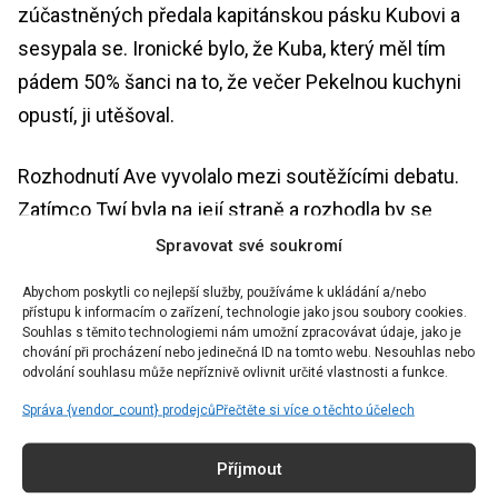
zúčastněných předala kapitánskou pásku Kubovi a
sesypala se. Ironické bylo, že Kuba, který měl tím
pádem 50% šanci na to, že večer Pekelnou kuchyni
opustí, ji utěšoval.
Rozhodnutí Ave vyvolalo mezi soutěžícími debatu.
Zatímco Twí byla na její straně a rozhodla by se
pravděpodobně podobně, Kateřina s jejím
Spravovat své soukromí
rozhodnutím nesouhlasila.
„Já si nedokážu
Abychom poskytli co nejlepší služby, používáme k ukládání a/nebo
představit, že člověk, o kterým tady tvrdím, že prostě
přístupu k informacím o zařízení, technologie jako jsou soubory cookies.
Souhlas s těmito technologiemi nám umožní zpracovávat údaje, jako je
spolu půjdeme do finále, s kterým tady strávím
chování při procházení nebo jedinečná ID na tomto webu. Nesouhlas nebo
odvolání souhlasu může nepříznivě ovlivnit určité vlastnosti a funkce.
nejvíc času a říkám mu bráško, tak potom ho hodím
večer jako na špalek,”
shrnula svůj názor a vyjádřila
Správa {vendor_count} prodejců
Přečtěte si více o těchto účelech
jím zároveň myšlenky nejednoho diváka.
Příjmout