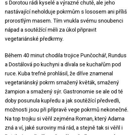
s Dorotou rádi kyselé a výrazné chutě, ale jeho
nastávající neholduje pokrmům s lososem ani příliš
prorostlým masem. Tím vnukla svému snoubenci
nápad a soutěžící měli za úkol připravit
vegetariánské předkrmy.
Během 40 minut chodila trojice Punčochář, Rundus
a Dostálová po kuchyni a dívala se kuchařům pod
ruce. Kuba trefně prohlásil, že dříve znamenal
vegetariánský pokrm smažený květák, smažený
žampion a smažený sýr. Gastronomie se ale od té
doby posunula kupředu a jak soutěžící předvedli,
možnosti jsou při přípravě vege pokrmů nekonečné.
Na top trojku si věřil zejména Roman, který Adama
zná a ví, jaké suroviny má rád, a stejně tak si věřil i