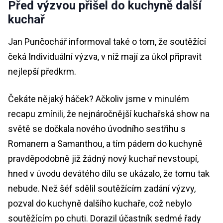
Před výzvou přišel do kuchyně další
kuchař
Jan Punčochář informoval také o tom, že soutěžící
čeká Individuální výzva, v níž mají za úkol připravit
nejlepší předkrm.
Čekáte nějaký háček? Ačkoliv jsme v minulém
recapu zmínili, že nejnáročnější kuchařská show na
světě se dočkala nového úvodního sestřihu s
Romanem a Samanthou, a tím pádem do kuchyně
pravděpodobně již žádný nový kuchař nevstoupí,
hned v úvodu devátého dílu se ukázalo, že tomu tak
nebude. Než šéf sdělil soutěžícím zadání výzvy,
pozval do kuchyně dalšího kuchaře, což nebylo
soutěžícím po chuti. Dorazil účastník sedmé řady