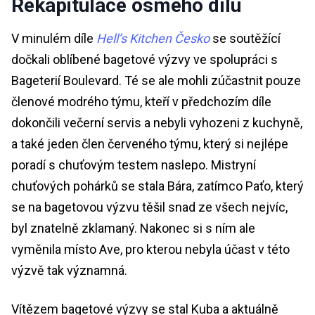
Rekapitulace osmého dílu
V minulém díle
Hell’s Kitchen Česko
se soutěžící
dočkali oblíbené bagetové výzvy ve spolupráci s
Bageterií Boulevard. Té se ale mohli zúčastnit pouze
členové modrého týmu, kteří v předchozím díle
dokončili večerní servis a nebyli vyhozeni z kuchyně,
a také jeden člen červeného týmu, který si nejlépe
poradí s chuťovým testem naslepo. Mistryní
chuťových pohárků se stala Bára, zatímco Paťo, který
se na bagetovou výzvu těšil snad ze všech nejvíc,
byl znatelně zklamaný. Nakonec si s ním ale
vyměnila místo Ave, pro kterou nebyla účast v této
výzvě tak významná.
Vítězem bagetové výzvy se stal Kuba a aktuálně