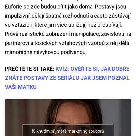
Euforie se zde budou cítit jako doma. Postavy jsou
impulzivní, dělají špatná rozhodnutí a často zůstávají
ve vztazích, které jim více ubližují, než prospívají.
Právě realistické zobrazení manipulace, závislosti na
partnerovi a toxických vztahových vzorců z něj dělá
mimořádně návykovou podívanou.
PŘEČTĚTE SI TAKÉ:
KVÍZ: OVĚŘTE SI, JAK DOBŘE
ZNÁTE POSTAVY ZE SERIÁLU JAK JSEM POZNAL
VAŠI MATKU
Kliknutím přijmete marketing souborů