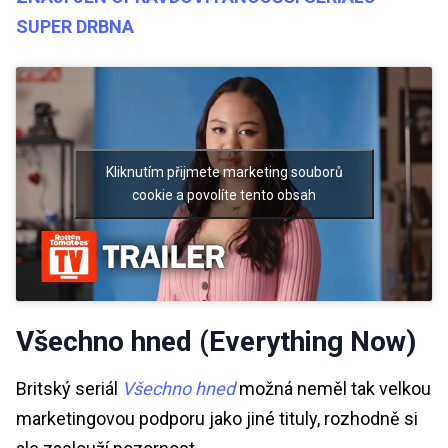
SUPER DRBNA
Kliknutím přijmete marketing souborů
cookie a povolíte tento obsah
Všechno hned (Everything Now)
Britský seriál
Všechno hned
možná neměl tak velkou
marketingovou podporu jako jiné tituly, rozhodně si