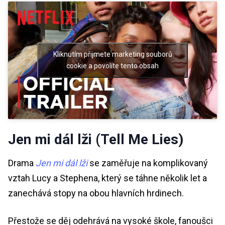
Kliknutím přijmete marketing souborů
cookie a povolíte tento obsah
Jen mi dál lži (Tell Me Lies)
Drama
Jen mi dál lži
se zaměřuje na komplikovaný
vztah Lucy a Stephena, který se táhne několik let a
zanechává stopy na obou hlavních hrdinech.
Přestože se děj odehrává na vysoké škole, fanoušci