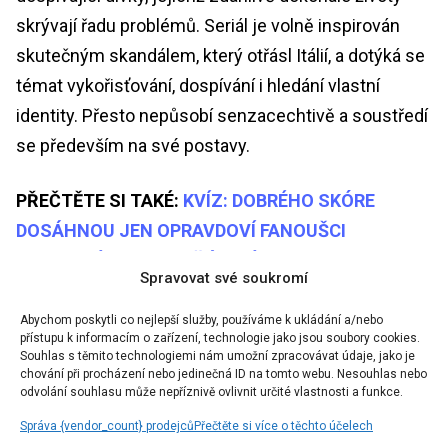
skrývají řadu problémů. Seriál je volně inspirován
skutečným skandálem, který otřásl Itálií, a dotýká se
témat vykořisťování, dospívání i hledání vlastní
identity. Přesto nepůsobí senzacechtivě a soustředí
se především na své postavy.
PŘEČTĚTE SI TAKÉ:
KVÍZ: DOBRÉHO SKÓRE
DOSÁHNOU JEN OPRAVDOVÍ FANOUŠCI
KULTOVNÍ KLASIKY PŘÁTELÉ
Spravovat své soukromí
Abychom poskytli co nejlepší služby, používáme k ukládání a/nebo
přístupu k informacím o zařízení, technologie jako jsou soubory cookies.
Souhlas s těmito technologiemi nám umožní zpracovávat údaje, jako je
chování při procházení nebo jedinečná ID na tomto webu. Nesouhlas nebo
odvolání souhlasu může nepříznivě ovlivnit určité vlastnosti a funkce.
Správa {vendor_count} prodejců
Přečtěte si více o těchto účelech
Kliknutím přijmete marketing souborů