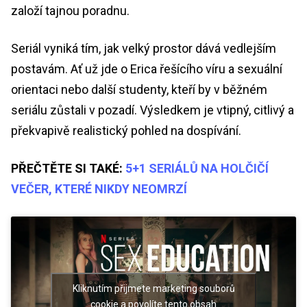
založí tajnou poradnu.
Seriál vyniká tím, jak velký prostor dává vedlejším
postavám. Ať už jde o Erica řešícího víru a sexuální
orientaci nebo další studenty, kteří by v běžném
seriálu zůstali v pozadí. Výsledkem je vtipný, citlivý a
překvapivě realistický pohled na dospívání.
PŘEČTĚTE SI TAKÉ:
5+1 SERIÁLŮ NA HOLČIČÍ
VEČER, KTERÉ NIKDY NEOMRZÍ
Kliknutím přijmete marketing souborů
cookie a povolíte tento obsah