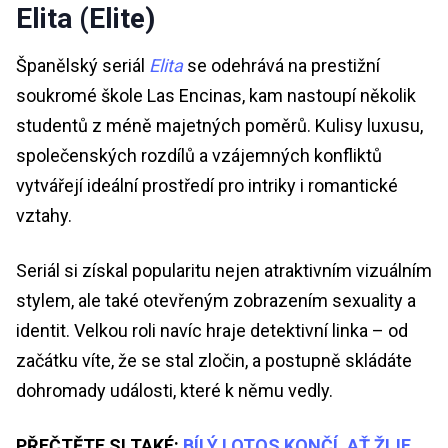
Elita (Elite)
Španělský seriál
Elita
se odehrává na prestižní
soukromé škole Las Encinas, kam nastoupí několik
studentů z méně majetných poměrů. Kulisy luxusu,
společenských rozdílů a vzájemných konfliktů
vytvářejí ideální prostředí pro intriky i romantické
vztahy.
Seriál si získal popularitu nejen atraktivním vizuálním
stylem, ale také otevřeným zobrazením sexuality a
identit. Velkou roli navíc hraje detektivní linka – od
začátku víte, že se stal zločin, a postupně skládáte
dohromady události, které k němu vedly.
PŘEČTĚTE SI TAKÉ:
BÍLÝ LOTOS KONČÍ, AŤ ŽIJE