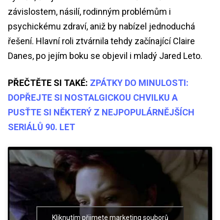
závislostem, násilí, rodinným problémům i
psychickému zdraví, aniž by nabízel jednoduchá
řešení. Hlavní roli ztvárnila tehdy začínající Claire
Danes, po jejím boku se objevil i mladý Jared Leto.
PŘEČTĚTE SI TAKÉ:
ZPÁTKY DO MINULOSTI:
DOPŘEJTE SI NOSTALGICKOU CHVILKU A
PUSŤTE SI NĚKTERÝ Z NEJPOPULÁRNĚJŠÍCH
SERIÁLŮ 90. LET
Kliknutím přijmete marketing souborů