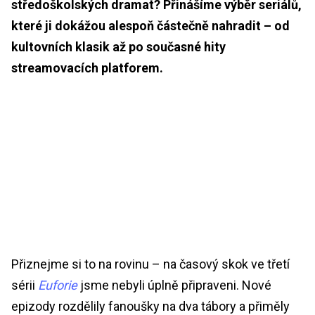
středoškolských dramat? Přinášíme výběr seriálů,
které ji dokážou alespoň částečně nahradit – od
kultovních klasik až po současné hity
streamovacích platforem.
Přiznejme si to na rovinu – na časový skok ve třetí
sérii
Euforie
jsme nebyli úplně připraveni. Nové
epizody rozdělily fanoušky na dva tábory a přiměly