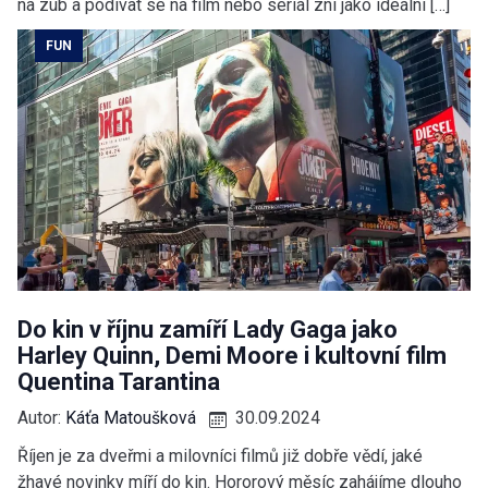
na zub a podívat se na film nebo seriál zní jako ideální […]
FUN
Do kin v říjnu zamíří Lady Gaga jako
Harley Quinn, Demi Moore i kultovní film
Quentina Tarantina
Autor:
Káťa Matoušková
30.09.2024
Říjen je za dveřmi a milovníci filmů již dobře vědí, jaké
žhavé novinky míří do kin. Hororový měsíc zahájíme dlouho