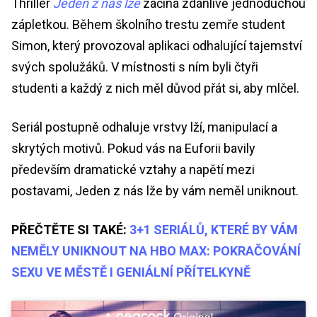
Thriller
Jeden z nás lže
začíná zdánlivě jednoduchou
zápletkou. Během školního trestu zemře student
Simon, který provozoval aplikaci odhalující tajemství
svých spolužáků. V místnosti s ním byli čtyři
studenti a každý z nich měl důvod přát si, aby mlčel.
Seriál postupně odhaluje vrstvy lží, manipulací a
skrytých motivů. Pokud vás na Euforii bavily
především dramatické vztahy a napětí mezi
postavami, Jeden z nás lže by vám neměl uniknout.
PŘEČTĚTE SI TAKÉ:
3+1 SERIÁLŮ, KTERÉ BY VÁM
NEMĚLY UNIKNOUT NA HBO MAX: POKRAČOVÁNÍ
SEXU VE MĚSTĚ I GENIÁLNÍ PŘÍTELKYNĚ