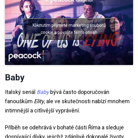
Kliknutím přijmete marketing souborů
cookie a povolíte tento obsah
Baby
Italský seriál
Baby
bývá často doporučován
fanouškům
Elity
, ale ve skutečnosti nabízí mnohem
intimnější a citlivější vyprávění.
Příběh se odehrává v bohaté části Říma a sleduje
dospívající dívky, jejichž zdánlivě dokonalé životy