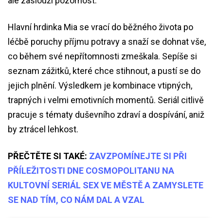
ale zaslouží pozornost.
Hlavní hrdinka Mia se vrací do běžného života po
léčbě poruchy příjmu potravy a snaží se dohnat vše,
co během své nepřítomnosti zmeškala. Sepíše si
seznam zážitků, které chce stihnout, a pustí se do
jejich plnění. Výsledkem je kombinace vtipných,
trapných i velmi emotivních momentů. Seriál citlivě
pracuje s tématy duševního zdraví a dospívání, aniž
by ztrácel lehkost.
PŘEČTĚTE SI TAKÉ:
ZAVZPOMÍNEJTE SI PŘI
PŘÍLEŽITOSTI DNE COSMOPOLITANU NA
KULTOVNÍ SERIÁL SEX VE MĚSTĚ A ZAMYSLETE
SE NAD TÍM, CO NÁM DAL A VZAL