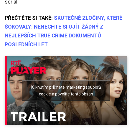
seriál.
PŘEČTĚTE SI TAKÉ:
SKUTEČNÉ ZLOČINY, KTERÉ
ŠOKOVALY: NENECHTE SI UJÍT ŽÁDNÝ Z
NEJLEPŠÍCH TRUE CRIME DOKUMENTŮ
POSLEDNÍCH LET
Kliknutím přijmete marketing souborů
cookie a povolíte tento obsah