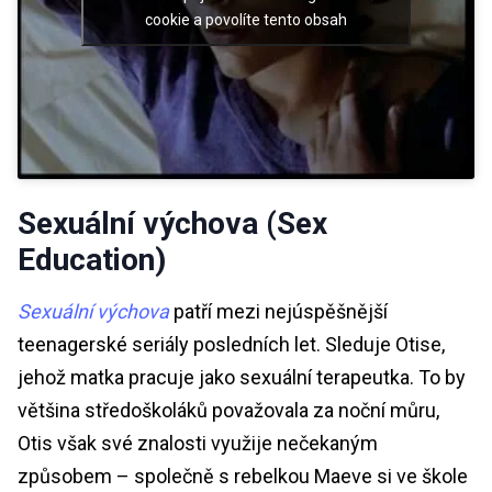
cookie a povolíte tento obsah
Sexuální výchova (Sex
Education)
Sexuální výchova
patří mezi nejúspěšnější
teenagerské seriály posledních let. Sleduje Otise,
jehož matka pracuje jako sexuální terapeutka. To by
většina středoškoláků považovala za noční můru,
Otis však své znalosti využije nečekaným
způsobem – společně s rebelkou Maeve si ve škole