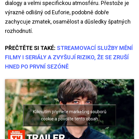
dialogy a velmi specifickou atmosféru. Přestože je
výrazně odlišný od Euforie, podobně dobře
zachycuje zmatek, osamělost a důsledky špatných
rozhodnutí.
PŘEČTĚTE SI TAKÉ:
STREAMOVACÍ SLUŽBY MĚNÍ
FILMY I SERIÁLY A ZVYŠUJÍ RIZIKO, ŽE SE ZRUŠÍ
HNED PO PRVNÍ SEZÓNĚ
Kliknutím přijmete marketing souborů
cookie a povolíte tento obsah