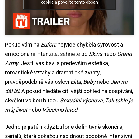
cookie a povolíte tento obsah
Pokud vám na
Euforii
nejvíce chyběla syrovost a
emocionální intenzita, sáhněte po
Skins
nebo
Grand
Army
. Jestli vás bavila především estetika,
romantické vztahy a dramatické zvraty,
pravděpodobně vás osloví
Elita
,
Baby
nebo
Jen mi
dál lži
. A pokud hledáte citlivější pohled na dospívání,
skvělou volbou budou
Sexuální výchova
,
Tak tohle je
můj život
nebo
Všechno hned
.
Jedno je jisté: i když Euforie definitivně skončila,
seriálů, které dokážou nabídnout podobně intenzivní