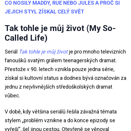
CO NOSILY MADDY, RUE NEBO JULES A PROČ SI
JEJICH STYL ZÍSKAL CELÝ SVĚT
Tak tohle je můj život (My So-
Called Life)
Seriál
Tak tohle je můj život
je pro mnoho televizních
fanoušků svatým grálem teenagerských dramat.
Přestože v 90. letech vznikla pouze jedna série,
získal si kultovní status a dodnes bývá označován za
jednu z nejvlivnějších středoškolských dramat
vůbec.
V době, kdy většina seriálů řešila závažná témata
stylem „problém vznikne a do konce epizody se
vyřeší“, šel jinou cestou. Otevřeně se věnoval