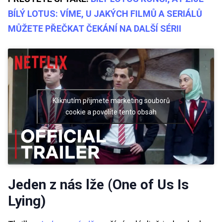
BÍLÝ LOTUS: VÍME, U JAKÝCH FILMŮ A SERIÁLŮ
MŮŽETE PŘEČKAT ČEKÁNÍ NA DALŠÍ SÉRII
Kliknutím přijmete marketing souborů
cookie a povolíte tento obsah
Jeden z nás lže (One of Us Is
Lying)