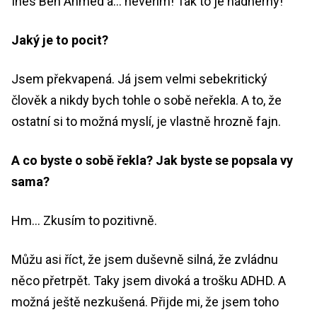
Ines Ben Ahmed a… nevěřím! Tak to je nádherný!
Jaký je to pocit?
Jsem překvapená. Já jsem velmi sebekritický
člověk a nikdy bych tohle o sobě neřekla. A to, že
ostatní si to možná myslí, je vlastně hrozně fajn.
A co byste o sobě řekla? Jak byste se popsala vy
sama?
Hm… Zkusím to pozitivně.
Můžu asi říct, že jsem duševně silná, že zvládnu
něco přetrpět. Taky jsem divoká a trošku ADHD. A
možná ještě nezkušená. Přijde mi, že jsem toho