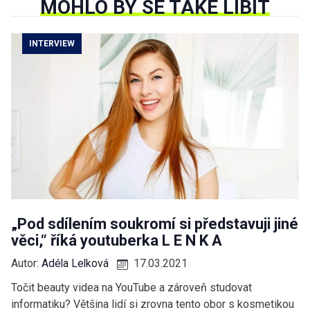
MOHLO BY SE TAKÉ LÍBIT
INTERVIEW
„Pod sdílením soukromí si představuji jiné
věci,“ říká youtuberka L E N K A
Autor:
Adéla Lelková
17.03.2021
Točit beauty videa na YouTube a zároveň studovat
informatiku? Většina lidí si zrovna tento obor s kosmetikou