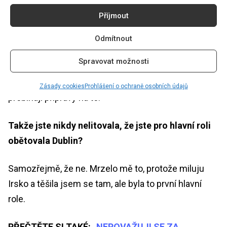
Příjmout
Teď po roce ale chodím na Vysokou školu kreativní
komunikace v Praze. Vybrala jsem si obor kreativní
Odmítnout
marketing a komunikace, mám individuální studijní
Spravovat možnosti
plán a je to skvělé. Vidím díky tomu i druhou stranu
divadla. Večer hraju na jevišti a přes den se učím, jak
Zásady cookies
Prohlášení o ochraně osobních údajů
probíhají přípravy na to.
Takže jste nikdy nelitovala, že jste pro hlavní roli
obětovala Dublin?
Samozřejmě, že ne. Mrzelo mě to, protože miluju
Irsko a těšila jsem se tam, ale byla to první hlavní
role.
PŘEČTĚTE SI TAKÉ:
„NEPOVAŽUJI SE ZA