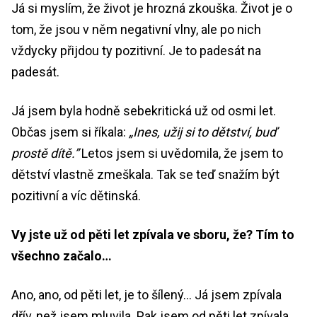
Já si myslím, že život je hrozná zkouška. Život je o
tom, že jsou v něm negativní vlny, ale po nich
vždycky přijdou ty pozitivní. Je to padesát na
padesát.
Já jsem byla hodně sebekritická už od osmi let.
Občas jsem si říkala:
„Ines, užij si to dětství, buď
prostě dítě.”
Letos jsem si uvědomila, že jsem to
dětství vlastně zmeškala. Tak se teď snažím být
pozitivní a víc dětinská.
Vy jste už od pěti let zpívala ve sboru, že? Tím to
všechno začalo…
Ano, ano, od pěti let, je to šílený… Já jsem zpívala
dřív, než jsem mluvila. Pak jsem od pěti let zpívala