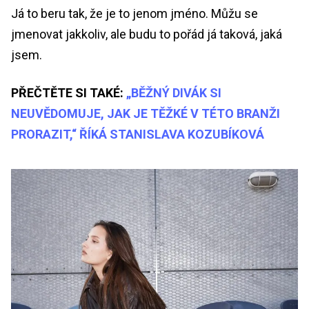
Já to beru tak, že je to jenom jméno. Můžu se
jmenovat jakkoliv, ale budu to pořád já taková, jaká
jsem.
PŘEČTĚTE SI TAKÉ:
„BĚŽNÝ DIVÁK SI
NEUVĚDOMUJE, JAK JE TĚŽKÉ V TÉTO BRANŽI
PRORAZIT,“ ŘÍKÁ STANISLAVA KOZUBÍKOVÁ