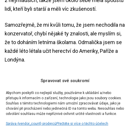
z nejmladších, takže jsem okolo sebe měla spoustu
lidí, kteří byli starší a měli víc zkušeností.
Samozřejmě, že mi kvůli tomu, že jsem nechodila na
konzervatoř, chybí nějaké ty znalosti, ale myslím si,
že to doháním letníma školama. Odmalička jsem se
každé léto létala učit herectví do Ameriky, Paříže a
Londýna.
Po maturitě jste se dostala do zahraničí i na
Spravovat své soukromí
vysokou školu, že ano?
Abychom poskytli co nejlepší služby, používáme k ukládání a/nebo
přístupu k informacím o zařízení, technologie jako jsou soubory cookies.
Ano, dostala. Dostala jsem se do Dublinu, jenže jsem
Souhlas s těmito technologiemi nám umožní zpracovávat údaje, jako je
v té době dostala nabídku na hlavní roli v muzikálu
chování při procházení nebo jedinečná ID na tomto webu. Nesouhlas nebo
odvolání souhlasu může nepříznivě ovlivnit určité vlastnosti a funkce.
Beetlejuice
v Hudebním divadle Karlín, a to jsem
Správa {vendor_count} prodejců
Přečtěte si více o těchto účelech
nemohla odmítnout.