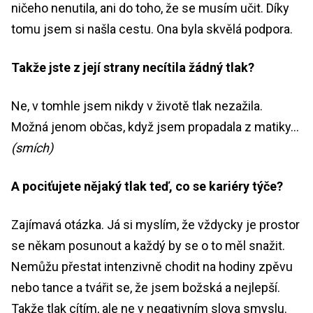
ničeho nenutila, ani do toho, že se musím učit. Díky
tomu jsem si našla cestu. Ona byla skvělá podpora.
Takže jste z její strany necítila žádný tlak?
Ne, v tomhle jsem nikdy v životě tlak nezažila.
Možná jenom občas, když jsem propadala z matiky…
(smích)
A pociťujete nějaký tlak teď, co se kariéry týče?
Zajímavá otázka. Já si myslím, že vždycky je prostor
se někam posunout a každý by se o to měl snažit.
Nemůžu přestat intenzivně chodit na hodiny zpěvu
nebo tance a tvářit se, že jsem božská a nejlepší.
Takže tlak cítím, ale ne v negativním slova smyslu.