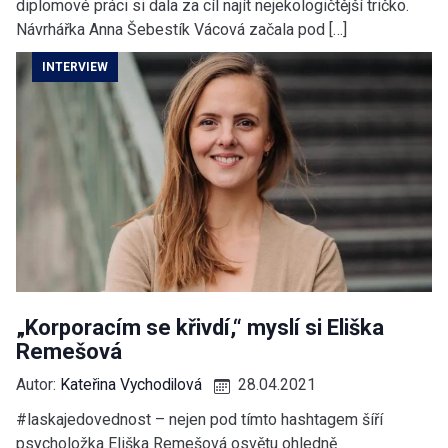
diplomové práci si dala za cíl najít nejekologičtější tričko.
Návrhářka Anna Šebestík Vácová začala pod […]
INTERVIEW
„Korporacím se křivdí,“ myslí si Eliška
Remešová
Autor:
Kateřina Vychodilová
28.04.2021
#laskajedovednost – nejen pod tímto hashtagem šíří
psycholožka Eliška Remešová osvětu ohledně