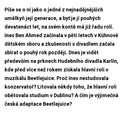
Píše se o ní jako o jedné z nejnadějnějších
umělkyň její generace, a byť je jí pouhých
devatenáct let, na svém kontě má již řadu rolí.
Ines Ben Ahmed začínala v pěti letech v Kühnově
dětském sboru a zkušenosti s divadlem začala
sbírat o pouhý rok později. Dnes je vidět
především na prknech Hudebního divadla Karlín,
kde před více než rokem získala hlavní roli v
muzikálu Beetlejuice. Proč Ines nestudovala
konzervatoř? Litovala někdy toho, že hlavní roli
obětovala studium v Dublinu? A čím je výjimečná
česká adaptace Beetlejuice?