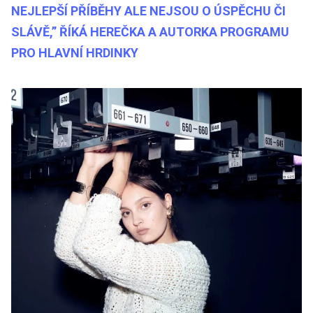
NEJLEPŠÍ PŘÍBĚHY ALE NEJSOU O ÚSPĚCHU ČI
SLÁVĚ,” ŘÍKÁ HEREČKA A AUTORKA PROGRAMU
PRO HLAVNÍ HRDINKY