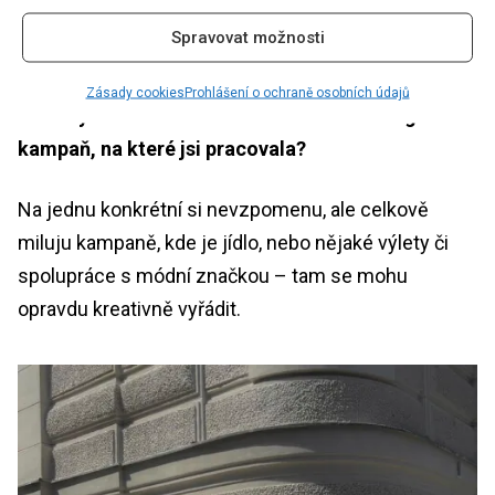
na sociálních sítích, správně nastavené měřící
Spravovat možnosti
nástroje a spuštěné remarketingové kampaně.
Zásady cookies
Prohlášení o ochraně osobních údajů
Jaká byla tvá oblíbená influencer marketingová
kampaň, na které jsi pracovala?
Na jednu konkrétní si nevzpomenu, ale celkově
miluju kampaně, kde je jídlo, nebo nějaké výlety či
spolupráce s módní značkou – tam se mohu
opravdu kreativně vyřádit.