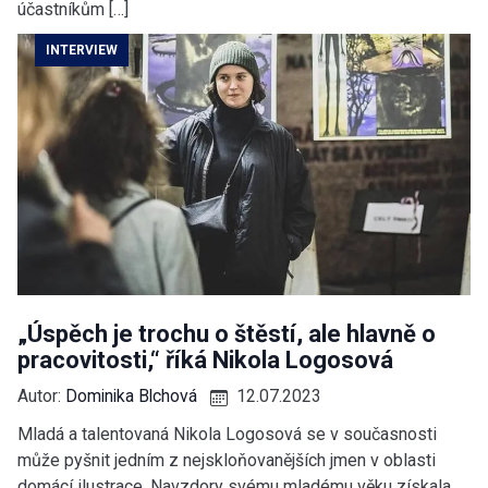
účastníkům […]
INTERVIEW
„Úspěch je trochu o štěstí, ale hlavně o
pracovitosti,“ říká Nikola Logosová
Autor:
Dominika Blchová
12.07.2023
Mladá a talentovaná Nikola Logosová se v současnosti
může pyšnit jedním z nejskloňovanějších jmen v oblasti
domácí ilustrace. Navzdory svému mladému věku získala