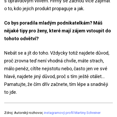
s opravdovým vlivem. Firmy se začnou více zajímat
o to, kdo jejich produkt propaguje a jak.
Co bys poradila mladým podnikatelkám? Máš
nějaké tipy pro ženy, které mají zájem vstoupit do
tohoto odvětví?
Nebát se a jít do toho. Vždycky totiž najdete důvod,
proč zrovna teď není vhodná chvíle, máte strach,
málo peněz, cítíte nejistotu nebo, často jen ve své
hlavě, najdete jiný důvod, proč s tím ještě otálet…
Pamatujte, že čím dřív začnete, tím lépe a snadněji
to jde.
Zdroj: Autorský rozhovor,
instagramový profil Martiny Schreiner