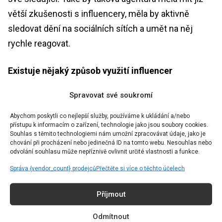
větší zkušenosti s influencery, měla by aktivně
sledovat dění na sociálních sítích a umět na něj
rychle reagovat.
Existuje nějaký způsob využití influencer
marketingu, který mnozí marketéři možná
Spravovat své soukromí
přehlížejí a který má potenciál výrazně pozitivně
ovlivnit kampaně?
Abychom poskytli co nejlepší služby, používáme k ukládání a/nebo
přístupu k informacím o zařízení, technologie jako jsou soubory cookies.
Souhlas s těmito technologiemi nám umožní zpracovávat údaje, jako je
Jednoznačně kompletní online strategie a zapojení
chování při procházení nebo jedinečná ID na tomto webu. Nesouhlas nebo
odvolání souhlasu může nepříznivě ovlivnit určité vlastnosti a funkce.
dalších marketingových nástrojů. Bez toho totiž
Správa {vendor_count} prodejců
Přečtěte si více o těchto účelech
výsledky kampaně s influencery nejsou tak efektivní
anebo úplně přijdou vniveč. Influencer marketing by
Příjmout
měl být vždy až poslední skládačkou v celém puzzle
a předcházet by mu měl kvalitní a funkční web i profil
Odmítnout