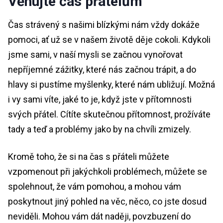
Věnujte čas přátelům
Čas strávený s našimi blízkými nám vždy dokáže
pomoci, ať už se v našem životě děje cokoli. Kdykoli
jsme sami, v naší mysli se začnou vynořovat
nepříjemné zážitky, které nás začnou trápit, a do
hlavy si pustíme myšlenky, které nám ubližují. Možná
i vy sami víte, jaké to je, když jste v přítomnosti
svých přátel. Cítíte skutečnou přítomnost, prožíváte
tady a teď a problémy jako by na chvíli zmizely.
Kromě toho, že si na čas s přáteli můžete
vzpomenout při jakýchkoli problémech, můžete se
spolehnout, že vám pomohou, a mohou vám
poskytnout jiný pohled na věc, něco, co jste dosud
neviděli. Mohou vám dát naději, povzbuzení do