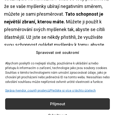
že se vaše myšlenky ubírají negativním směrem,
můžete je sami přesměrovat.
Tato schopnost je
největší zbraní, kterou máte.
Můžete ji použít k
přesměrování svých myšlenek tak, abyste se cítili
šťastnější. Už jste se někdy přistihli, že využíváte
svou schopnost ovládat myšlenky k tomu, abyste
negativní myšlenky změnili na pozitivní?
Spravovat své soukromí
Abychom poskytli co nejlepší služby, používáme k ukládání a/nebo
Nechte odejít to, co vám ubližuje
přístupu k informacím o zařízení, technologie jako jsou soubory cookies.
Souhlas s těmito technologiemi nám umožní zpracovávat údaje, jako je
chování při procházení nebo jedinečná ID na tomto webu. Nesouhlas nebo
Je zřejmé, že tento bod je ze všech kroků
odvolání souhlasu může nepříznivě ovlivnit určité vlastnosti a funkce.
nejobtížnější. Odejít od někoho nebo něčeho, co
Správa {vendor_count} prodejců
Přečtěte si více o těchto účelech
nám ubližuje, ale někde uvnitř se toho neumíme a
nechceme vzdát, je něco těžkého a zpočátku
Příjmout
nemožného.
Máte svou sebehodnotu a sebeúctu,