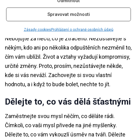
Odmítnout
která vám musí ukázat, že bez ohledu na to, jak
moc to bolí, někdy musíte udělat i toto
Spravovat možnosti
rozhodnutí.
Zásady cookies
Prohlášení o ochraně osobních údajů
Nebojujte za něco, co je ztraceno. Nezůstávejte s
někým, kdo ani po několika odpuštěních nezměnil to,
čím vám ublížil. Život a vztahy vyžadují kompromisy,
určité změny. Proto, prosím, nezůstávejte někde,
kde si vás neváží. Zachovejte si svou vlastní
hodnotu, a i když to bude bolet, nechte to jít.
Dělejte to, co vás dělá šťastnými
Zaměstnejte svou mysl něčím, co děláte rádi.
Čímkoli, co vaši mysl přivede na jiné myšlenky.
Dělejte to, co vám vykouzlí úsměv na tváři. Dělejte