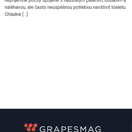
nepříjemné pocity spojené s neustálým pálením, bodáním a
naléhavou, ale často neúspěšnou potřebou navštívit toaletu.
Chladné […]