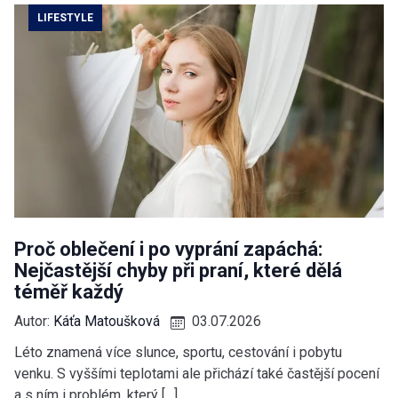
LIFESTYLE
Proč oblečení i po vyprání zapáchá:
Nejčastější chyby při praní, které dělá
téměř každý
Autor:
Káťa Matoušková
03.07.2026
Léto znamená více slunce, sportu, cestování i pobytu
venku. S vyššími teplotami ale přichází také častější pocení
a s ním i problém, který […]