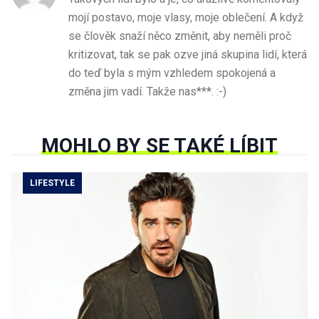
mojí postavo, moje vlasy, moje oblečení. A když
se člověk snaží něco změnit, aby neměli proč
kritizovat, tak se pak ozve jiná skupina lidí, která
do teď byla s mým vzhledem spokojená a
změna jim vadí. Takže nas***. :-)
MOHLO BY SE TAKÉ LÍBIT
LIFESTYLE