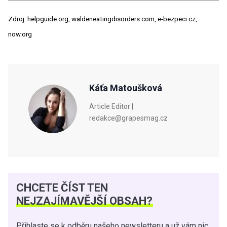
Zdroj: helpguide.org, waldeneatingdisorders.com, e-bezpeci.cz,
now.org
Káťa Matoušková
Article Editor |
redakce@grapesmag.cz
CHCETE ČÍST TEN
NEJZAJÍMAVĚJŠÍ OBSAH?
Přihlaste se k odběru našeho newsletteru a už vám nic