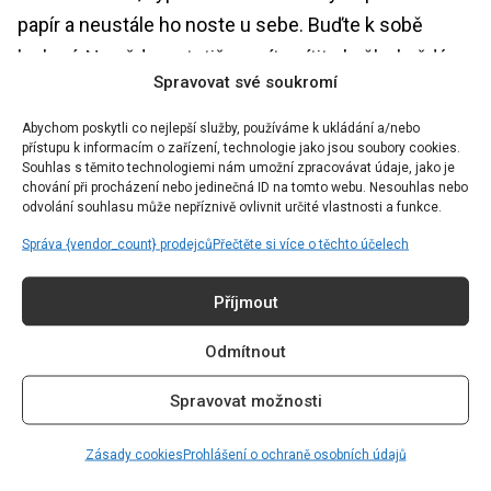
papír a neustále ho noste u sebe. Buďte k sobě
laskaví. Ne vždy se totiž musíte cítit skvěle, každý
Spravovat své soukromí
má někdy den blbec. Nesmýšlejte o sobě negativně
ani tehdy, když se ve své kůži necítíte dobře.
Abychom poskytli co nejlepší služby, používáme k ukládání a/nebo
přístupu k informacím o zařízení, technologie jako jsou soubory cookies.
Neberte si k srdci negativní komentáře ostatních lidí,
Souhlas s těmito technologiemi nám umožní zpracovávat údaje, jako je
protože nežijí ve vaší kůži. A v neposlední řadě se
chování při procházení nebo jedinečná ID na tomto webu. Nesouhlas nebo
odvolání souhlasu může nepříznivě ovlivnit určité vlastnosti a funkce.
vyhýbejte lidem, v jejichž společnosti se necítíte
Správa {vendor_count} prodejců
Přečtěte si více o těchto účelech
dobře.
Příjmout
Slova jsou skutečně nejsilnější zbraně, které máme,
a proto s nimi zacházejte opatrně. Na ostatních, ale i
Odmítnout
sami na sobě hledejte a vyzdvihujte to dobré a
Spravovat možnosti
nehodnoťte ostatní na základě vzhledu. Každý je
totiž dokonalý takový, jaký je.
Zásady cookies
Prohlášení o ochraně osobních údajů