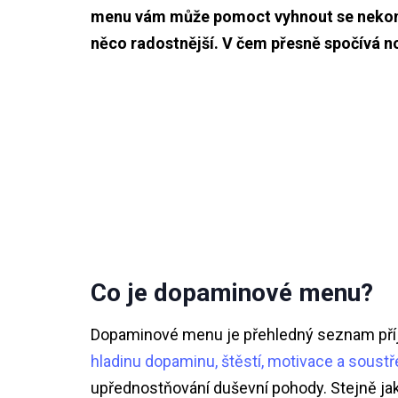
menu vám může pomoct vyhnout se nekone
něco radostnější. V čem přesně spočívá nov
Co je dopaminové menu?
Dopaminové menu je přehledný seznam příje
hladinu dopaminu, štěstí, motivace a soustř
upřednostňování duševní pohody. Stejně jako