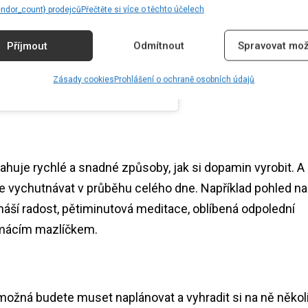
endor_count} prodejců
Přečtěte si více o těchto účelech
Příjmout
Odmítnout
Spravovat mož
Zásady cookies
Prohlášení o ochraně osobních údajů
je rychlé a snadné způsoby, jak si dopamin vyrobit. A
e vychutnávat v průběhu celého dne. Například pohled na
ináší radost, pětiminutová meditace, oblíbená odpolední
omácím mazlíčkem.
si možná budete muset naplánovat a vyhradit si na ně někol