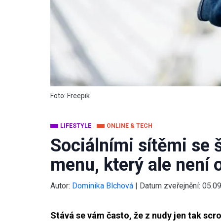
Foto: Freepik
LIFESTYLE
ONLINE & TECH
Sociálními sítěmi se 
menu, který ale není o
Autor:
Dominika Blchová
|
Datum zveřejnění:
05.0
Stává se vám často, že z nudy jen tak scr