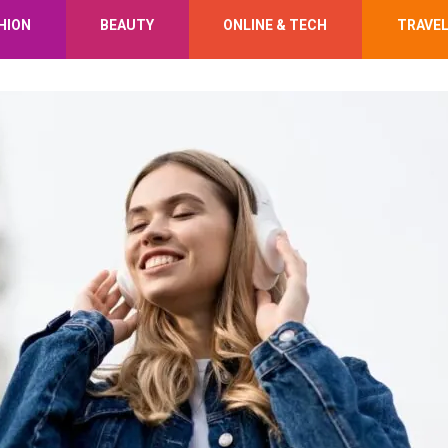
HION
BEAUTY
ONLINE & TECH
TRAVE