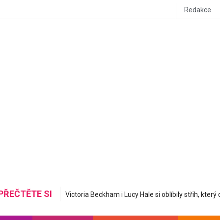
Redakce
PŘEČTĚTE SI
Mastná nerovná se hydratovaná: Korejská skincare 