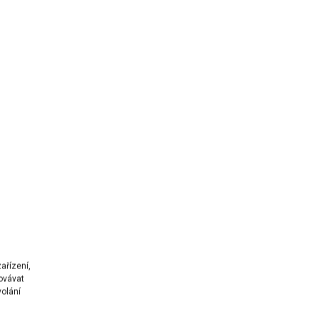
ařízení,
ovávat
volání