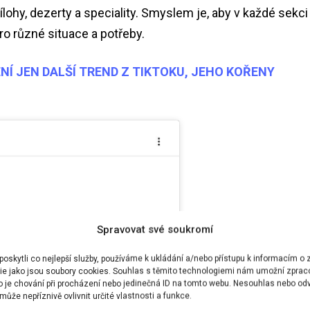
řílohy, dezerty a speciality. Smyslem je, aby v každé sekci
ro různé situace a potřeby.
NÍ JEN DALŠÍ TREND Z TIKTOKU, JEHO KOŘENY
Spravovat své soukromí
rlythings
#dopaminemenu
skytli co nejlepší služby, používáme k ukládání a/nebo přístupu k informacím o z
ting souborů
rlies
#selfcare
#thatgirl
♬ EP
ie jako jsou soubory cookies. Souhlas s těmito technologiemi nám umožní zprac
to obsah
ko je chování při procházení nebo jedinečná ID na tomto webu. Nesouhlas nebo od
– Payton Sartain
ůže nepříznivě ovlivnit určité vlastnosti a funkce.