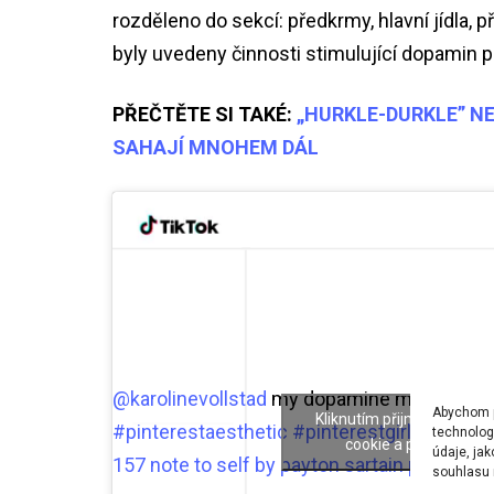
rozděleno do sekcí: předkrmy, hlavní jídla, p
byly uvedeny činnosti stimulující dopamin p
PŘEČTĚTE SI TAKÉ:
„HURKLE-DURKLE” NE
SAHAJÍ MNOHEM DÁL
@karolinevollstad
my dopamine menu ?
#gi
Abychom po
Kliknutím přijmete marke
#pinterestaesthetic
#pinterestgirl
#forthegi
technolog
cookie a povolíte ten
údaje, ja
157 note to self by payton sartain podcast 
souhlasu m