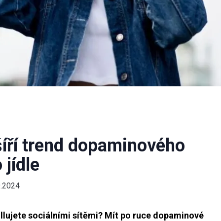
šíří trend dopaminového
 jídle
9.2024
ollujete sociálními sítěmi? Mít po ruce dopaminové