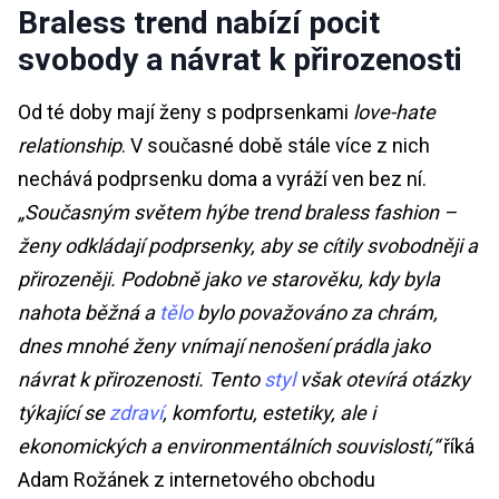
Braless trend nabízí pocit
svobody a návrat k přirozenosti
Od té doby mají ženy s podprsenkami
love-hate
relationship
. V současné době stále více z nich
nechává podprsenku doma a vyráží ven bez ní.
„Současným světem hýbe trend braless fashion –
ženy odkládají podprsenky, aby se cítily svobodněji a
přirozeněji. Podobně jako ve starověku, kdy byla
nahota běžná a
tělo
bylo považováno za chrám,
dnes mnohé ženy vnímají nenošení prádla jako
návrat k přirozenosti. Tento
styl
však otevírá otázky
týkající se
zdraví
, komfortu, estetiky, ale i
ekonomických a environmentálních souvislostí,“
říká
Adam Rožánek z internetového obchodu