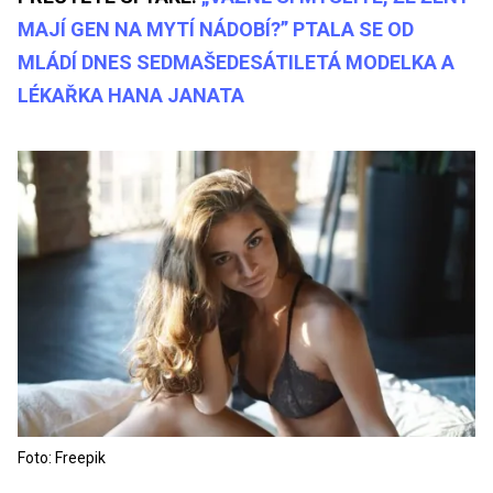
MAJÍ GEN NA MYTÍ NÁDOBÍ?” PTALA SE OD
MLÁDÍ DNES SEDMAŠEDESÁTILETÁ MODELKA A
LÉKAŘKA HANA JANATA
Foto: Freepik