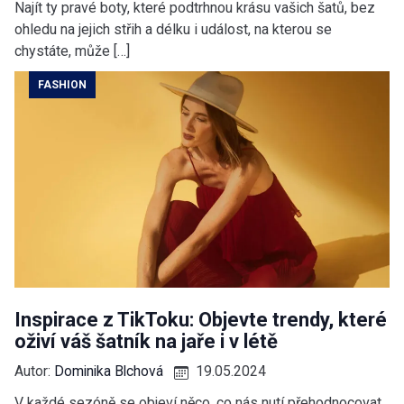
Najít ty pravé boty, které podtrhnou krásu vašich šatů, bez
ohledu na jejich střih a délku i událost, na kterou se
chystáte, může […]
FASHION
Inspirace z TikToku: Objevte trendy, které
oživí váš šatník na jaře i v létě
Autor:
Dominika Blchová
19.05.2024
V každé sezóně se objeví něco, co nás nutí přehodnocovat