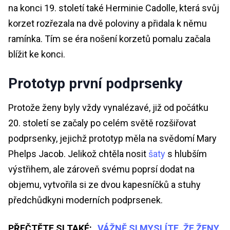
na konci 19. století také Herminie Cadolle, která svůj
korzet rozřezala na dvě poloviny a přidala k němu
ramínka. Tím se éra nošení korzetů pomalu začala
blížit ke konci.
Prototyp první podprsenky
Protože ženy byly vždy vynalézavé, již od počátku
20. století se začaly po celém světě rozšiřovat
podprsenky, jejichž prototyp měla na svědomí Mary
Phelps Jacob. Jelikož chtěla nosit
šaty
s hlubším
výstřihem, ale zároveň svému poprsí dodat na
objemu, vytvořila si ze dvou kapesníčků a stuhy
předchůdkyni moderních podprsenek.
PŘEČTĚTE SI TAKÉ:
„VÁŽNĚ SI MYSLÍTE, ŽE ŽENY