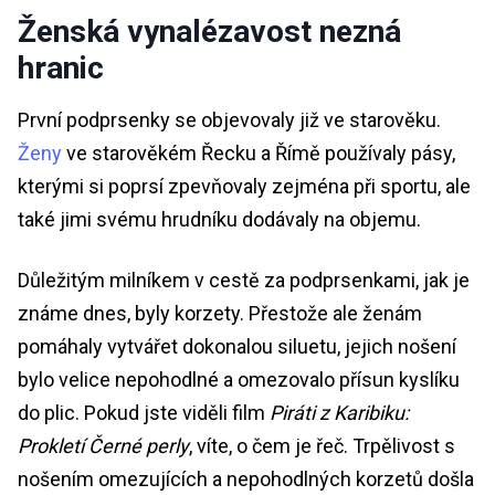
Ženská vynalézavost nezná
hranic
První podprsenky se objevovaly již ve starověku.
Ženy
ve starověkém Řecku a Římě používaly pásy,
kterými si poprsí zpevňovaly zejména při sportu, ale
také jimi svému hrudníku dodávaly na objemu.
Důležitým milníkem v cestě za podprsenkami, jak je
známe dnes, byly korzety. Přestože ale ženám
pomáhaly vytvářet dokonalou siluetu, jejich nošení
bylo velice nepohodlné a omezovalo přísun kyslíku
do plic. Pokud jste viděli film
Piráti z Karibiku:
Prokletí Černé perly
, víte, o čem je řeč. Trpělivost s
nošením omezujících a nepohodlných korzetů došla