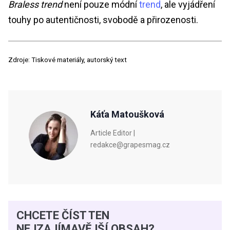
Braless trend
není pouze módní
trend
, ale vyjádření
touhy po autentičnosti, svobodě a přirozenosti.
Zdroje: Tiskové materiály, autorský text
Káťa Matoušková
Article Editor |
redakce@grapesmag.cz
CHCETE ČÍST TEN
NEJZAJÍMAVĚJŠÍ OBSAH?