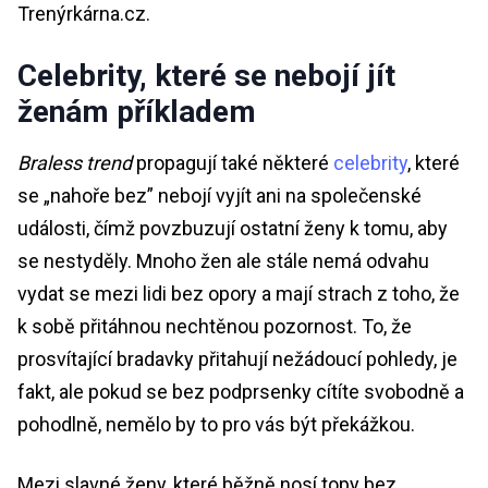
Trenýrkárna.cz.
Celebrity, které se nebojí jít
ženám příkladem
Braless trend
propagují také některé
celebrity
, které
se „nahoře bez” nebojí vyjít ani na společenské
události, čímž povzbuzují ostatní ženy k tomu, aby
se nestyděly. Mnoho žen ale stále nemá odvahu
vydat se mezi lidi bez opory a mají strach z toho, že
k sobě přitáhnou nechtěnou pozornost. To, že
prosvítající bradavky přitahují nežádoucí pohledy, je
fakt, ale pokud se bez podprsenky cítíte svobodně a
pohodlně, nemělo by to pro vás být překážkou.
Mezi slavné ženy, které běžně nosí topy bez