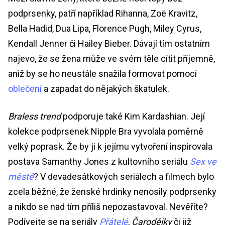
podprsenky, patří například Rihanna, Zoë Kravitz,
Bella Hadid, Dua Lipa, Florence Pugh, Miley Cyrus,
Kendall Jenner či Hailey Bieber. Dávají tím ostatním
najevo, že se žena může ve svém těle cítit příjemně,
aniž by se ho neustále snažila formovat pomocí
oblečení
a zapadat do nějakých škatulek.
Braless trend
podporuje také Kim Kardashian. Její
kolekce podprsenek Nipple Bra vyvolala poměrně
velký poprask. Že by ji k jejímu vytvoření inspirovala
postava Samanthy Jones z kultovního seriálu
Sex ve
městě
? V devadesátkových seriálech a filmech bylo
zcela běžné, že ženské hrdinky nenosily podprsenky
a nikdo se nad tím příliš nepozastavoval. Nevěříte?
Podívejte se na seriály
Přátelé
,
Čarodějky
či již