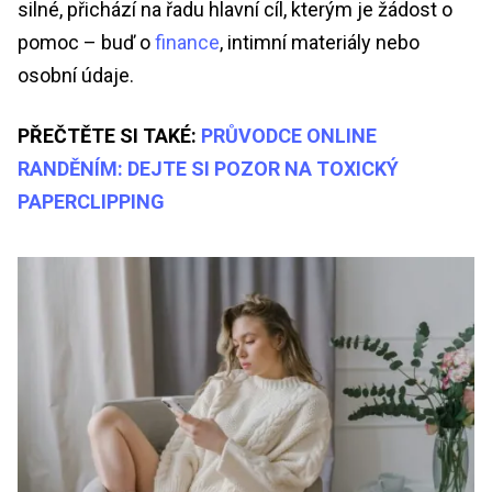
silné, přichází na řadu hlavní cíl, kterým je žádost o
pomoc – buď o
finance
, intimní materiály nebo
osobní údaje.
PŘEČTĚTE SI TAKÉ:
PRŮVODCE ONLINE
RANDĚNÍM: DEJTE SI POZOR NA TOXICKÝ
PAPERCLIPPING