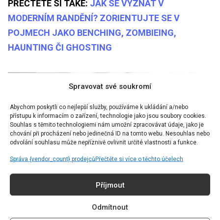
PŘEČTĚTE SI TAKÉ:
JAK SE VYZNAT V
MODERNÍM RANDĚNÍ? ZORIENTUJTE SE V
POJMECH JAKO BENCHING, ZOMBIEING,
HAUNTING ČI GHOSTING
Spravovat své soukromí
Abychom poskytli co nejlepší služby, používáme k ukládání a/nebo
přístupu k informacím o zařízení, technologie jako jsou soubory cookies.
Souhlas s těmito technologiemi nám umožní zpracovávat údaje, jako je
chování při procházení nebo jedinečná ID na tomto webu. Nesouhlas nebo
odvolání souhlasu může nepříznivě ovlivnit určité vlastnosti a funkce.
Správa {vendor_count} prodejců
Přečtěte si více o těchto účelech
Příjmout
Odmítnout
Foto: Unsplash