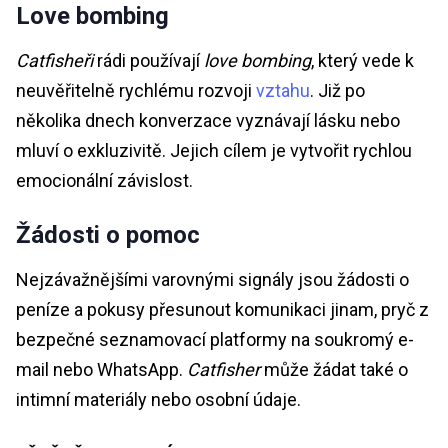
Love bombing
Catfisheři
rádi používají
love bombing
, který vede k
neuvěřitelně rychlému rozvoji
vztahu
. Již po
několika dnech konverzace vyznávají lásku nebo
mluví o exkluzivitě. Jejich cílem je vytvořit rychlou
emocionální závislost.
Žádosti o pomoc
Nejzávažnějšími varovnými signály jsou žádosti o
peníze a pokusy přesunout komunikaci jinam, pryč z
bezpečné seznamovací platformy na soukromý e-
mail nebo WhatsApp.
Catfisher
může žádat také o
intimní materiály nebo osobní údaje.