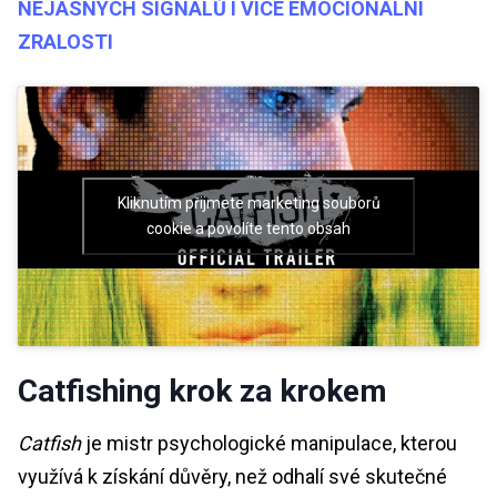
NEJASNÝCH SIGNÁLŮ I VÍCE EMOCIONÁLNÍ
ZRALOSTI
Kliknutím přijmete marketing souborů
cookie a povolíte tento obsah
Catfishing krok za krokem
Catfish
je mistr psychologické manipulace, kterou
využívá k získání důvěry, než odhalí své skutečné