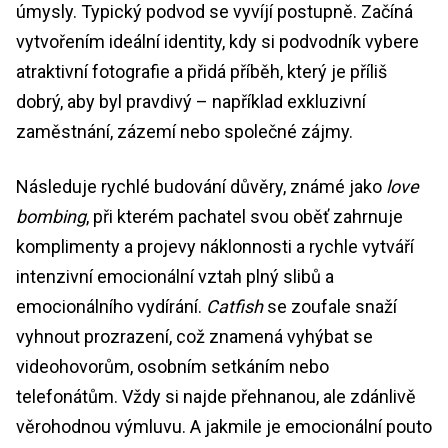
úmysly. Typický podvod se vyvíjí postupně. Začíná
vytvořením ideální identity, kdy si podvodník vybere
atraktivní fotografie a přidá příběh, který je příliš
dobrý, aby byl pravdivý – například exkluzivní
zaměstnání, zázemí nebo společné zájmy.
Následuje rychlé budování důvěry, známé jako
love
bombing
, při kterém pachatel svou oběť zahrnuje
komplimenty a projevy náklonnosti a rychle vytváří
intenzivní emocionální vztah plný slibů a
emocionálního vydírání.
Catfish
se zoufale snaží
vyhnout prozrazení, což znamená vyhýbat se
videohovorům, osobním setkáním nebo
telefonátům. Vždy si najde přehnanou, ale zdánlivě
věrohodnou výmluvu. A jakmile je emocionální pouto