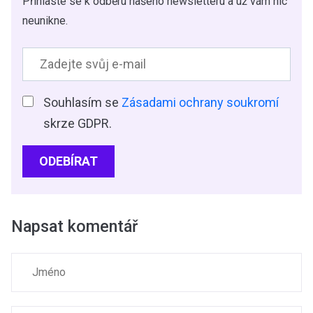
Přihlaste se k odběru našeho newsletteru a už vám nic
neunikne.
Souhlasím se
Zásadami ochrany soukromí
skrze GDPR.
ODEBÍRAT
Napsat komentář