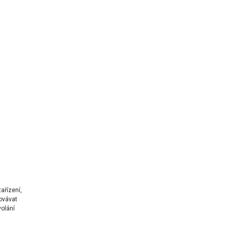
ařízení,
ovávat
volání