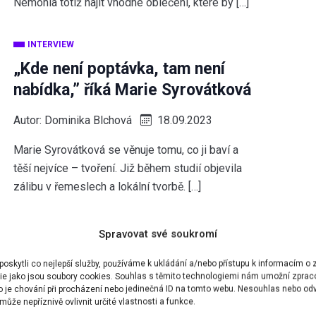
Nemohla totiž najít vhodné oblečení, které by […]
INTERVIEW
„Kde není poptávka, tam není
nabídka,” říká Marie Syrovátková
Autor:
Dominika Blchová
18.09.2023
Marie Syrovátková se věnuje tomu, co ji baví a
těší nejvíce – tvoření. Již během studií objevila
zálibu v řemeslech a lokální tvorbě. […]
INTERVIEW
Spravovat své soukromí
„V dnešní džínové a teplákové
skytli co nejlepší služby, používáme k ukládání a/nebo přístupu k informacím o z
době je snadné být
ie jako jsou soubory cookies. Souhlas s těmito technologiemi nám umožní zprac
ko je chování při procházení nebo jedinečná ID na tomto webu. Nesouhlas nebo od
overdressed,” říká Veronika
ůže nepříznivě ovlivnit určité vlastnosti a funkce.