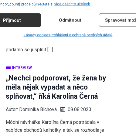
Szalai
endor_count} prodejců
Přečtěte si více o těchto účelech
Autor:
Dominika Blchová
16.08.2023
Příjmout
Odmítnout
Spravovat mož
Veronika Szalai Miháliková je návrhářka,
ilustrátorka a švadlena v jedné osobě. Přestože
Zásady cookies
Prohlášení o ochraně osobních údajů
její cesta k tvorbě oděvů nebyla jednoduchá,
podařilo se jí splnit […]
INTERVIEW
„Nechci podporovat, že žena by
měla nějak vypadat a něco
splňovat,“ říká Karolína Černá
Autor:
Dominika Blchová
09.08.2023
Módní návrhářka Karolína Černá postrádala v
nabídce obchodů kalhotky, a tak se rozhodla je