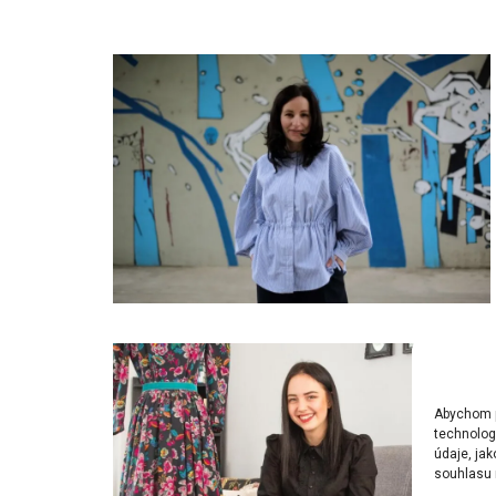
Abychom po
technolog
údaje, ja
souhlasu m