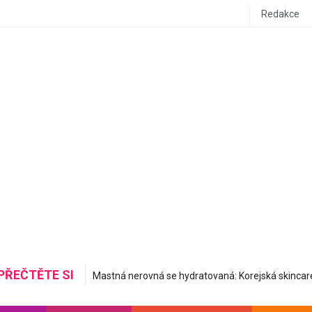
Redakce
PŘEČTĚTE SI
Do letadla stylově a pohodlně: Inspirujte se airport ou