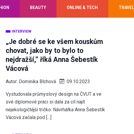
HION
BEAUTY
ONLINE & TECH
TRAVE
INTERVIEW
„Je dobré se ke všem kouskům
chovat, jako by to bylo to
nejdražší,” říká Anna Šebestík
Vácová
Autor:
Dominika Blchová
09.10.2023
Vystudovala průmyslový design na ČVUT a ve
své diplomové práci si dala za cíl najít
nejekologičtější tričko. Návrhářka Anna Šebestík
Vácová začala pod […]