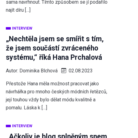
sama navrhnout. Tímto způsobem se jí podařilo
najít díru […]
INTERVIEW
„Nechtěla jsem se smířit s tím,
že jsem součástí zvráceného
systému,“ říká Hana Prchalová
Autor:
Dominika Blchová
02.08.2023
Přestože Hana měla možnost pracovat jako
návrhářka pro mnoho českých módních řetězců,
její touhou vždy bylo dělat módu kvalitně a
pomalu. Láska k […]
INTERVIEW
„Ačkoliv je blog splněným snem,