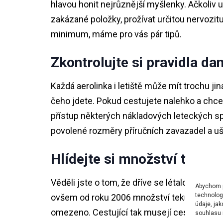
hlavou honit nejrůznější myšlenky. Ačkoliv
zakázané položky, prožívat určitou nervozitu
minimum, máme pro vás pár tipů.
Zkontrolujte si pravidla dan
Každá aerolinka i letiště může mít trochu jiná
čeho jdete. Pokud cestujete nalehko a chcet
přístup některých nákladových leteckých sp
povolené rozměry příručních zavazadel a uše
Hlídejte si množství tekutin
Věděli jste o tom, že dříve se létalo bez o
Abychom po
technolog
ovšem od roku 2006 množství tekutin, které 
údaje, ja
omezeno. Cestující tak musejí cestovat po
souhlasu m