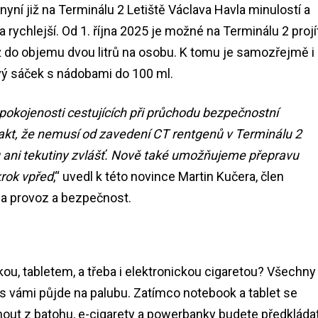
e nyní již na Terminálu 2 Letiště Václava Havla minulostí a
 rychlejší. Od 1. října 2025 je možné na Terminálu 2 projí
 do objemu dvou litrů na osobu. K tomu je samozřejmě i
ový sáček s nádobami do 100 ml.
pokojenosti cestujících při průchodu bezpečnostní
n fakt, že nemusí od zavedení CT rentgenů v Terminálu 2
u ani tekutiny zvlášť. Nově také umožňujeme přepravu
krok vpřed
,“ uvedl k této novince Martin Kučera, člen
a provoz a bezpečnost.
u, tabletem, a třeba i elektronickou cigaretou? Všechny
ž s vámi půjde na palubu. Zatímco notebook a tablet se
hnout z batohu, e-cigarety a powerbanky budete předkláda