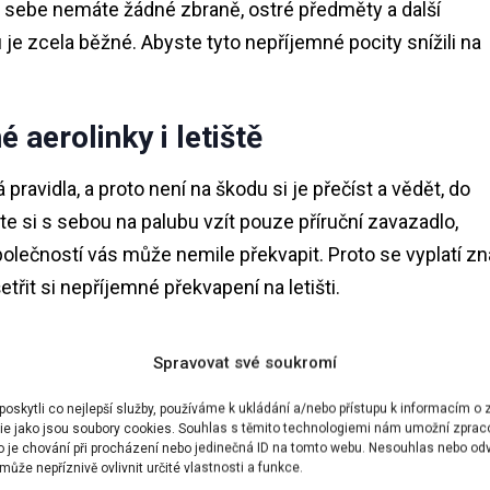
 u sebe nemáte žádné zbraně, ostré předměty a další
 je zcela běžné. Abyste tyto nepříjemné pocity snížili na
é aerolinky i letiště
 pravidla, a proto není na škodu si je přečíst a vědět, do
e si s sebou na palubu vzít pouze příruční zavazadlo,
olečností vás může nemile překvapit. Proto se vyplatí zn
třit si nepříjemné překvapení na letišti.
, které si nesete na palubu
Spravovat své soukromí
mezení tekutin? Kvůli odhalenému teroristickému plánu je
skytli co nejlepší služby, používáme k ukládání a/nebo přístupu k informacím o z
ie jako jsou soubory cookies. Souhlas s těmito technologiemi nám umožní zprac
si můžete přinést na palubu v příručním zavazadle,
ko je chování při procházení nebo jedinečná ID na tomto webu. Nesouhlas nebo od
uze s lahvičkami o maximálním objemu 100 ml, které
ůže nepříznivě ovlivnit určité vlastnosti a funkce.