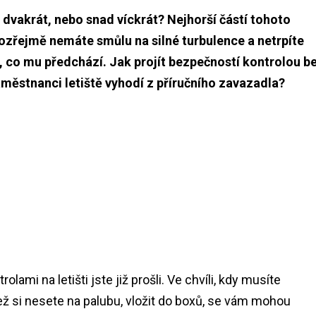
 dvakrát, nebo snad víckrát? Nejhorší částí tohoto
zřejmě nemáte smůlu na silné turbulence a netrpíte
o, co mu předchází. Jak projít bezpečností kontrolou b
aměstnanci letiště vyhodí z příručního zavazadla?
ami na letišti jste již prošli. Ve chvíli, kdy musíte
ež si nesete na palubu, vložit do boxů, se vám mohou