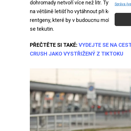
dohromady netvoří více než litr. Tyto lahvič
Správa {v
na většině letišť ho vytáhnout při kontrole z
rentgeny, které by v budoucnu mohly přinést
se tekutin.
PŘEČTĚTE SI TAKÉ:
VYDEJTE SE NA CES
CRUSH JAKO VYSTŘIŽENÝ Z TIKTOKU