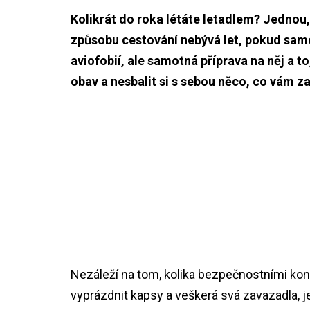
Kolikrát do roka létáte letadlem? Jednou,
způsobu cestování nebývá let, pokud samo
aviofobií, ale samotná příprava na něj a t
obav a nesbalit si s sebou něco, co vám z
Nezáleží na tom, kolika bezpečnostními kontrol
vyprázdnit kapsy a veškerá svá zavazadla, j