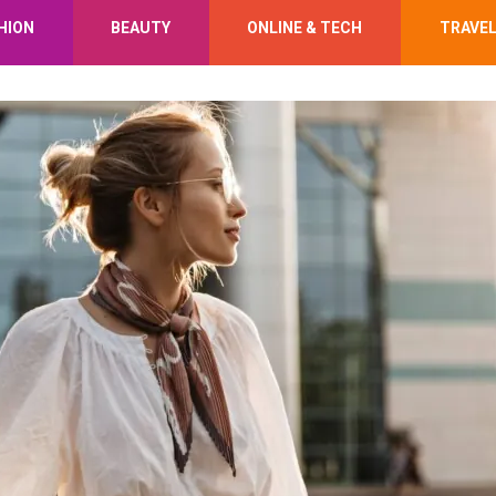
HION
BEAUTY
ONLINE & TECH
TRAVE