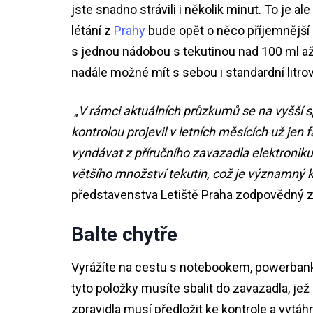
jste snadno strávili i několik minut. To je al
létání z
Prahy
bude opět o něco příjemnější a
s jednou nádobou s tekutinou nad 100 ml až
nadále možné mít s sebou i standardní litr
„
V rámci aktuálních průzkumů se na vyšší s
kontrolou projevil v letních měsících už je
vyndávat z příručního zavazadla elektronik
většího množství tekutin, což je významný 
představenstva Letiště Praha zodpovědný z
Balte chytře
Vyrážíte na cestu s notebookem, powerbanko
tyto položky musíte sbalit do zavazadla, je
zpravidla musí předložit ke kontrole a vytá