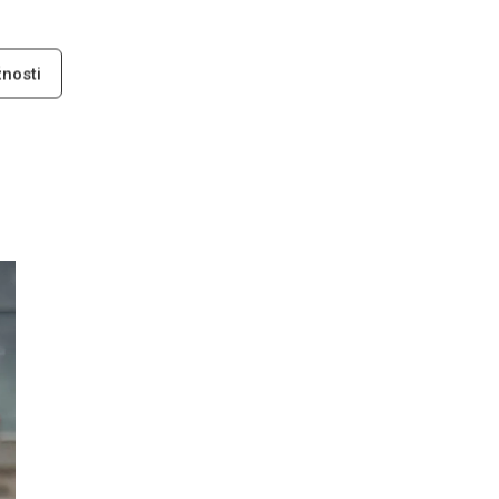
nosti
ch