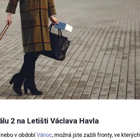
lu 2 na Letišti Václava Havla
ě nebo v období
Vánoc
, možná jste zažili fronty, ve kterých