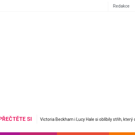
Redakce
PŘEČTĚTE SI
Mastná nerovná se hydratovaná: Korejská skincare 