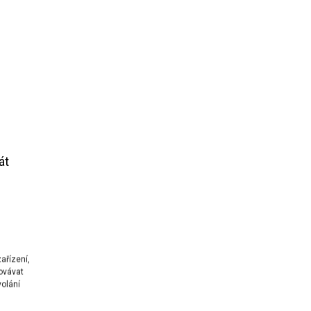
át
ařízení,
ovávat
volání