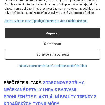
přístupu k informacím o zařízení, technologie jako jsou soubory cookies.
Souhlas s těmito technologiemi nám umožní zpracovávat údaje, jako je
jako spreje, pěny nebo mořské soli pro zvýraznění
chování při procházení nebo jedinečná ID na tomto webu. Nesouhlas nebo
vrstev a dodání objemu. Lehké stylingové přípravky
odvolání souhlasu může nepříznivě ovlivnit určité vlastnosti a funkce.
pomáhají zachovat jemnost a lesk vlasů. Pravidelné
Správa {vendor_count} prodejců
Přečtěte si více o těchto účelech
zastřihávání konečků každých šest až osm týdnů
Příjmout
zajistí, že střihy udrží svůj tvar. Dále můžete
experimentovat s pěšinkou a délkou ofiny pro
Odmítnout
dosažení různých vizuálních efektů. Krátké střihy
Spravovat možnosti
obecně vyžadují méně stylingových přípravků než
delší vlasy, což ocení především ti, kteří preferují
Zásady cookies
Prohlášení o ochraně osobních údajů
nenáročnou beauty rutinu.
PŘEČTĚTE SI TAKÉ:
STARONOVÉ STŘIHY,
NEČEKANÉ DETAILY I HRA S BARVAMI:
PROHLÉDNĚTE SI AKTUÁLNÍ BEAUTY TRENDY Z
KODAŇSKÝCH TÝDNŮ MÓDY