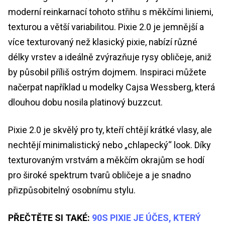
moderní reinkarnací tohoto střihu s měkčími liniemi,
texturou a větší variabilitou. Pixie 2.0 je jemnější a
více texturovaný než klasický pixie, nabízí různé
délky vrstev a ideálně zvýrazňuje rysy obličeje, aniž
by působil příliš ostrým dojmem. Inspiraci můžete
načerpat například u modelky Cajsa Wessberg, která
dlouhou dobu nosila platinový buzzcut.
Pixie 2.0 je skvělý pro ty, kteří chtějí krátké vlasy, ale
nechtějí minimalistický nebo „chlapecký“ look. Díky
texturovaným vrstvám a měkčím okrajům se hodí
pro široké spektrum tvarů obličeje a je snadno
přizpůsobitelný osobnímu stylu.
PŘEČTĚTE SI TAKÉ:
90S PIXIE JE ÚČES, KTERÝ