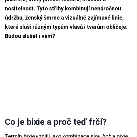
nositelnost. Tyto střihy kombinují nenáročnou
údržbu, ženský šmrnc a vizuálně zajímavé linie,
které sluší různým typům vlasů i tvarům obličeje.
Budou slušet i vám?
Co je bixie a proč teď frčí?
Termín
bixie
vznikl jako kombinace slov
bob
a
pixie
.