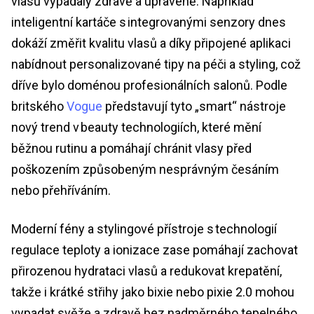
vlasů vypadaly zdravě a upraveně. Například
inteligentní kartáče s integrovanými senzory dnes
dokáží změřit kvalitu vlasů a díky připojené aplikaci
nabídnout personalizované tipy na péči a styling, což
dříve bylo doménou profesionálních salonů. Podle
britského
Vogue
představují tyto „smart“ nástroje
nový trend v beauty technologiích, které mění
běžnou rutinu a pomáhají chránit vlasy před
poškozením způsobeným nesprávným česáním
nebo přehříváním.
Moderní fény a stylingové přístroje s technologií
regulace teploty a ionizace zase pomáhají zachovat
přirozenou hydrataci vlasů a redukovat krepatění,
takže i krátké střihy jako bixie nebo pixie 2.0 mohou
vypadat svěže a zdravě bez nadměrného tepelného