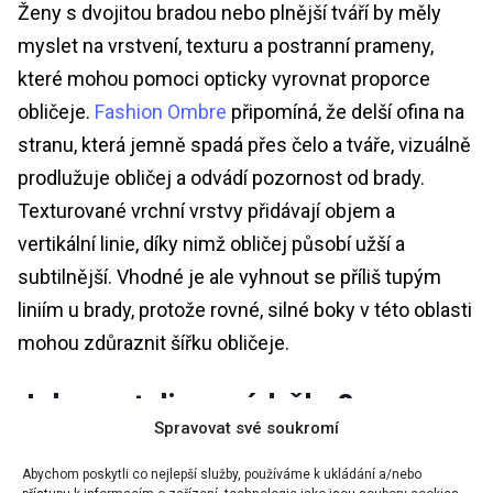
Ženy s dvojitou bradou nebo plnější tváří by měly
myslet na vrstvení, texturu a postranní prameny,
které mohou pomoci opticky vyrovnat proporce
obličeje.
Fashion Ombre
připomíná, že delší ofina na
stranu, která jemně spadá přes čelo a tváře, vizuálně
prodlužuje obličej a odvádí pozornost od brady.
Texturované vrchní vrstvy přidávají objem a
vertikální linie, díky nimž obličej působí užší a
subtilnější. Vhodné je ale vyhnout se příliš tupým
liniím u brady, protože rovné, silné boky v této oblasti
mohou zdůraznit šířku obličeje.
Jak na styling a údržbu?
Spravovat své soukromí
Aby bixie nebo pixie 2.0 vypadaly co nejlépe,
Abychom poskytli co nejlepší služby, používáme k ukládání a/nebo
kadeřníci doporučují používat texturovací produkty