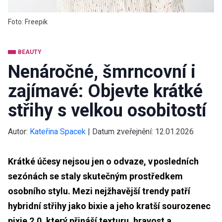
Foto: Freepik
BEAUTY
Nenáročné, šmrncovní i
zajímavé: Objevte krátké
střihy s velkou osobitostí
Autor:
Kateřina Spacek
|
Datum zveřejnění:
12.01.2026
Krátké účesy nejsou jen o odvaze, v posledních
sezónách se staly skutečným prostředkem
osobního stylu. Mezi nejžhavější trendy patří
hybridní střihy jako bixie a jeho kratší sourozenec
pixie 2.0, který přináší texturu, hravost a