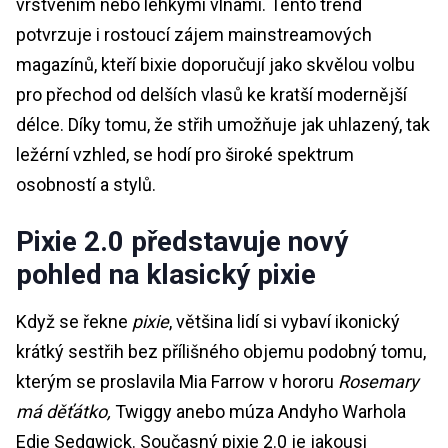
vrstvením nebo lehkými vlnami. Tento trend
potvrzuje i rostoucí zájem mainstreamových
magazínů, kteří bixie doporučují jako skvělou volbu
pro přechod od delších vlasů ke kratší modernější
délce. Díky tomu, že střih umožňuje jak uhlazený, tak
ležérní vzhled, se hodí pro široké spektrum
osobností a stylů.
Pixie 2.0 představuje nový
pohled na klasický pixie
Když se řekne
pixie
, většina lidí si vybaví ikonický
krátký sestřih bez přílišného objemu podobný tomu,
kterým se proslavila Mia Farrow v hororu
Rosemary
má děťátko,
Twiggy anebo múza Andyho Warhola
Edie Sedgwick. Současný pixie 2.0 je jakousi