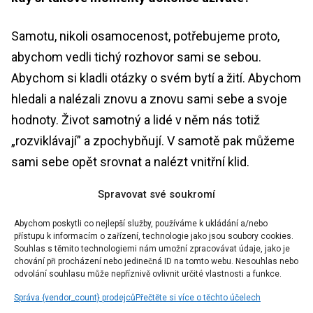
Samotu, nikoli osamocenost, potřebujeme proto,
abychom vedli tichý rozhovor sami se sebou.
Abychom si kladli otázky o svém bytí a žití. Abychom
hledali a nalézali znovu a znovu sami sebe a svoje
hodnoty. Život samotný a lidé v něm nás totiž
„rozviklávají” a zpochybňují. V samotě pak můžeme
sami sebe opět srovnat a nalézt vnitřní klid.
Spravovat své soukromí
Já osobně jsem k tomuto poznání měla cestu velmi
trnitou. Kdysi jsem už před porodem zůstala sama.
Abychom poskytli co nejlepší služby, používáme k ukládání a/nebo
přístupu k informacím o zařízení, technologie jako jsou soubory cookies.
Bylo to nedobrovolné, tak jsem nejméně rok
Souhlas s těmito technologiemi nám umožní zpracovávat údaje, jako je
proplakala, než jsem to pochopila a přijala. Dnes
chování při procházení nebo jedinečná ID na tomto webu. Nesouhlas nebo
odvolání souhlasu může nepříznivě ovlivnit určité vlastnosti a funkce.
jsem na tom tak, že kdybych nebyla pravidelně
Správa {vendor_count} prodejců
Přečtěte si více o těchto účelech
sama, tak by mi to hodně chybělo a zapomínala bych