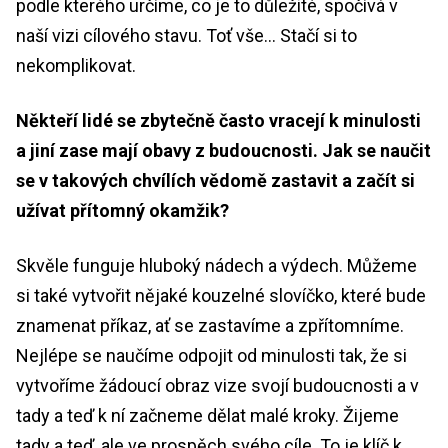
podle kterého určíme, co je to důležité, spočívá v
naší vizi cílového stavu. Toť vše… Stačí si to
nekomplikovat.
Někteří lidé se zbytečně často vracejí k minulosti
a jiní zase mají obavy z budoucnosti. Jak se naučit
se v takových chvílích vědomě zastavit a začít si
užívat přítomný okamžik?
Skvěle funguje hluboký nádech a výdech. Můžeme
si také vytvořit nějaké kouzelné slovíčko, které bude
znamenat příkaz, ať se zastavíme a zpřítomníme.
Nejlépe se naučíme odpojit od minulosti tak, že si
vytvoříme žádoucí obraz vize svojí budoucnosti a v
tady a teď k ní začneme dělat malé kroky. Žijeme
tady a teď, ale ve prospěch svého cíle. To je klíč k