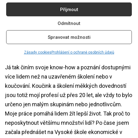
na sebe – na to, kdo jsem a kdo chci být.
Příjmout
K tvorbě obsahu na sociální sítě vás přivedla vaše
Odmítnout
dcera Anežka, která v digitálním světě vystupuje
Spravovat možnosti
jako Not So Funny Any. Co vás přesvědčilo v této
tvorbě pokračovat?
Zásady cookies
Prohlášení o ochraně osobních údajů
Já tak činím svoje know-how a poznání dostupnými
více lidem než na uzavřeném školení nebo v
koučování. Koučink a školení měkkých dovedností
jsou totiž mojí profesí už přes 20 let, ale vždy to bylo
určeno jen malým skupinám nebo jednotlivcům.
Moje práce pomáhá lidem žít lepší život. Tak proč to
neposkytnout většímu množství lidí? Po čase jsem
začala přednášet na Vysoké škole ekonomické v