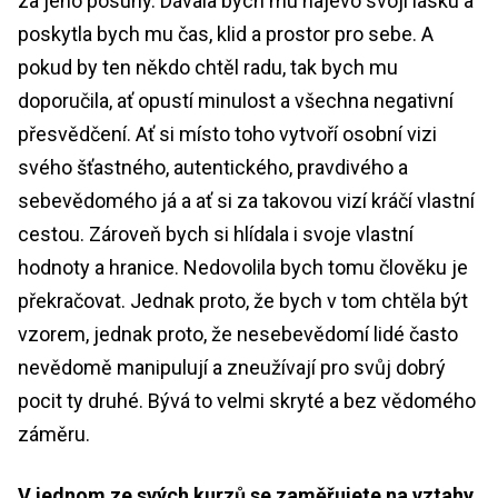
za jeho posuny. Dávala bych mu najevo svoji lásku a
poskytla bych mu čas, klid a prostor pro sebe. A
pokud by ten někdo chtěl radu, tak bych mu
doporučila, ať opustí minulost a všechna negativní
přesvědčení. Ať si místo toho vytvoří osobní vizi
svého šťastného, autentického, pravdivého a
sebevědomého já a ať si za takovou vizí kráčí vlastní
cestou. Zároveň bych si hlídala i svoje vlastní
hodnoty a hranice. Nedovolila bych tomu člověku je
překračovat. Jednak proto, že bych v tom chtěla být
vzorem, jednak proto, že nesebevědomí lidé často
nevědomě manipulují a zneužívají pro svůj dobrý
pocit ty druhé. Bývá to velmi skryté a bez vědomého
záměru.
V jednom ze svých kurzů se zaměřujete na vztahy.