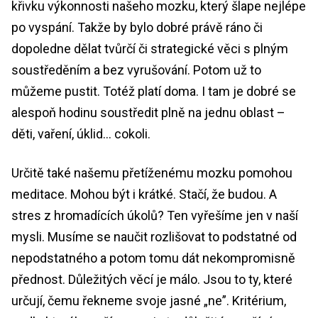
křivku výkonnosti našeho mozku, který šlape nejlépe
po vyspání. Takže by bylo dobré právě ráno či
dopoledne dělat tvůrčí či strategické věci s plným
soustředěním a bez vyrušování. Potom už to
můžeme pustit. Totéž platí doma. I tam je dobré se
alespoň hodinu soustředit plně na jednu oblast –
děti, vaření, úklid… cokoli.
Určitě také našemu přetíženému mozku pomohou
meditace. Mohou být i krátké. Stačí, že budou. A
stres z hromadících úkolů? Ten vyřešíme jen v naší
mysli. Musíme se naučit rozlišovat to podstatné od
nepodstatného a potom tomu dát nekompromisně
přednost. Důležitých věcí je málo. Jsou to ty, které
určují, čemu řekneme svoje jasné „ne”. Kritérium,