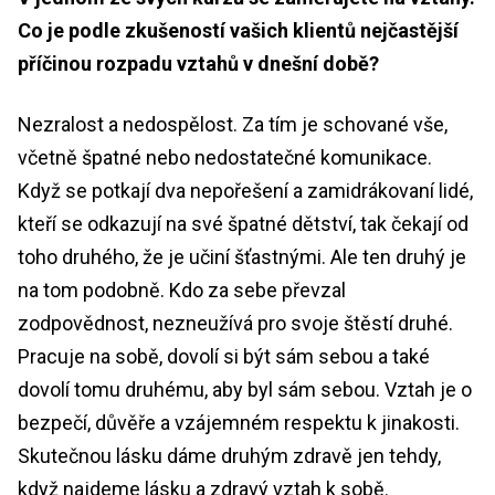
Co je podle zkušeností vašich klientů nejčastější
příčinou rozpadu vztahů v dnešní době?
Nezralost a nedospělost. Za tím je schované vše,
včetně špatné nebo nedostatečné komunikace.
Když se potkají dva nepořešení a zamidrákovaní lidé,
kteří se odkazují na své špatné dětství, tak čekají od
toho druhého, že je učiní šťastnými. Ale ten druhý je
na tom podobně. Kdo za sebe převzal
zodpovědnost, nezneužívá pro svoje štěstí druhé.
Pracuje na sobě, dovolí si být sám sebou a také
dovolí tomu druhému, aby byl sám sebou. Vztah je o
bezpečí, důvěře a vzájemném respektu k jinakosti.
Skutečnou lásku dáme druhým zdravě jen tehdy,
když najdeme lásku a zdravý vztah k sobě.