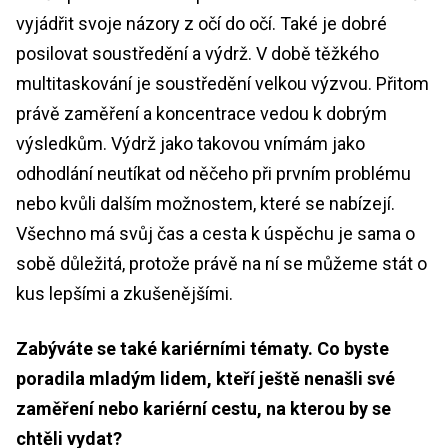
vyjádřit svoje názory z očí do očí. Také je dobré
posilovat soustředění a výdrž. V době těžkého
multitaskování je soustředění velkou výzvou. Přitom
právě zaměření a koncentrace vedou k dobrým
výsledkům. Výdrž jako takovou vnímám jako
odhodlání neutíkat od něčeho při prvním problému
nebo kvůli dalším možnostem, které se nabízejí.
Všechno má svůj čas a cesta k úspěchu je sama o
sobě důležitá, protože právě na ní se můžeme stát o
kus lepšími a zkušenějšími.
Zabýváte se také kariérními tématy. Co byste
poradila mladým lidem, kteří ještě nenašli své
zaměření nebo kariérní cestu, na kterou by se
chtěli vydat?