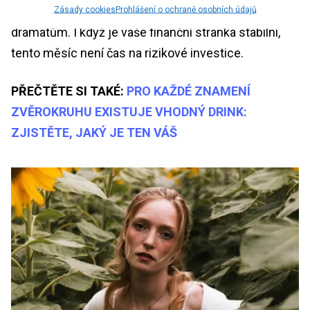
ochotě naslouchat. Díky tomu se vyvarujete
Zásady cookies
Prohlášení o ochraně osobních údajů
dramatům. I když je vaše finanční stránka stabilní,
tento měsíc není čas na rizikové investice.
PŘEČTĚTE SI TAKÉ:
PRO KAŽDÉ ZNAMENÍ
ZVĚROKRUHU EXISTUJE VHODNÝ DRINK:
ZJISTĚTE, JAKÝ JE TEN VÁŠ