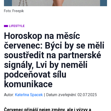
Foto: Freepik
LIFESTYLE
Horoskop na měsíc
červenec: Býci by se měli
soustředit na partnerské
signály, Lvi by neměli
podceňovat sílu
komunikace
Autor:
Kateřina Spacek
|
Datum zveřejnění:
02.07.2025
Červenec přináší nejen změny, ale i výzvy a