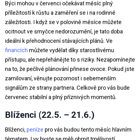
Býci mohou v červenci očekávat měsíc plný
příležitostí k růstu a zaměření se i na rodinné
záležitosti. I když se v polovině měsíce můžete
ocitnout ve smyčce nedorozumění, je tato doba
ideální k přehodnocení stávajících plánů. Ve
financích
můžete vydělat díky starostlivému
přístupu, ale nepřehánějte to s riziky. Nezapomínejte
na to, že pečlivé plánování přinese ovoce. Pokud jste
zamilovaní, věnujte pozornost i sebemenším
signálům ze strany partnera. Celkově pro vás bude
červenec stabilní a plný příznivých momentů.
Blíženci (22.5. – 21.6.)
Blíženci,
peníze
pro vás budou tento měsíc hlavním
tématem. I vy byste se měli obrnit trpělivostí,