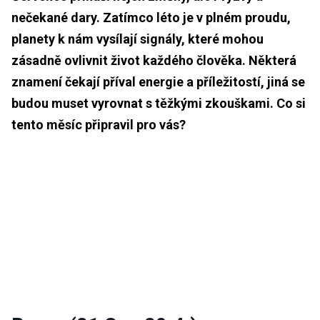
nečekané dary. Zatímco léto je v plném proudu,
planety k nám vysílají signály, které mohou
zásadně ovlivnit život každého člověka. Některá
znamení čekají příval energie a příležitostí, jiná se
budou muset vyrovnat s těžkými zkouškami. Co si
tento měsíc připravil pro vás?