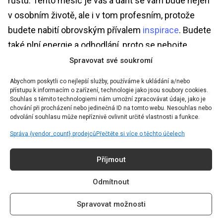
růstu. Tento měsíc je váš a dařit se vám bude nejen
v osobním životě, ale i v tom profesním, protože
budete nabití obrovským přívalem
inspirace
. Budete
také plní energie a odhodlání, proto se nebojte
vyzkoušet nebo začít nové věci. Pokud se před vámi
Spravovat své soukromí
objeví zajímavá smlouva, podrobně si přečtěte i ta
Abychom poskytli co nejlepší služby, používáme k ukládání a/nebo
nejmenší písma a řiďte se vlastní intuicí. Nechte čas
přístupu k informacím o zařízení, technologie jako jsou soubory cookies.
Souhlas s těmito technologiemi nám umožní zpracovávat údaje, jako je
uzdravit to, co vás tíží a netlačte na vývoj událostí.
chování při procházení nebo jedinečná ID na tomto webu. Nesouhlas nebo
odvolání souhlasu může nepříznivě ovlivnit určité vlastnosti a funkce.
Střelec (23.11. – 21.12.)
Správa {vendor_count} prodejců
Přečtěte si více o těchto účelech
Milí Střelci, červenec pro vás bude spíše klidnějším
Příjmout
obdobím. Využijte proto tento čas ke vzdělávání
Odmítnout
nebo
cestování
. V polovině měsíce se mohou
zpomalit vaše komunikační toky, proto vše plánujte s
Spravovat možnosti
rezervou. V lásce to bude spíš o přátelství, sdílení a