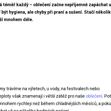
zná téměř každý – oblečení začne nepříjemně zapáchat 
ýt hygiena, ale chyby při praní a sušení. Stačí několik
ěží mnohem déle.
Dny trávíme na výletech, u vody, na festivalech nebo
ploty však znamenají i větší zátěž pro naše
oblečení
. Pot
í mnohem rychleji než během chladnějších měsíců, a pok
hat už po několika hodinách nošení.