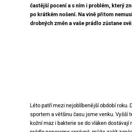
častější pocení a s ním i problém, který 
po krátkém nošení. Na vině přitom nemusí b
drobných změn a vaše prádlo zůstane sv
Léto patří mezi nejoblíbenější období roku. 
sportem a většinu času jsme venku. Vyšší te
kožní maz i bakterie se do vláken dostávaj
prádlo nepereme správně, může začít zapác