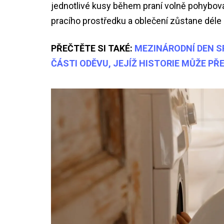
jednotlivé kusy během praní volně pohybovat
pracího prostředku a oblečení zůstane déle 
PŘEČTĚTE SI TAKÉ:
MEZINÁRODNÍ DEN 
ČÁSTI ODĚVU, JEJÍŽ HISTORIE MŮŽE PŘ