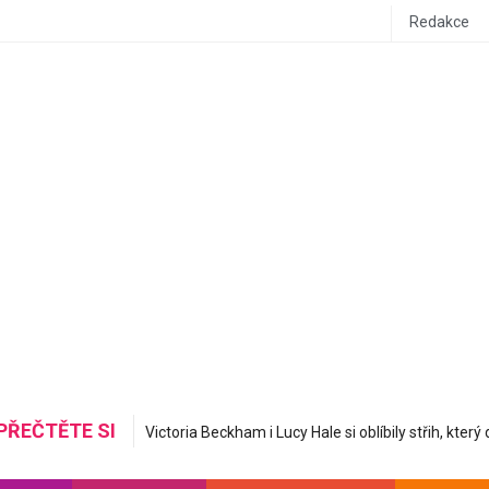
Redakce
PŘEČTĚTE SI
Mastná nerovná se hydratovaná: Korejská skincare 