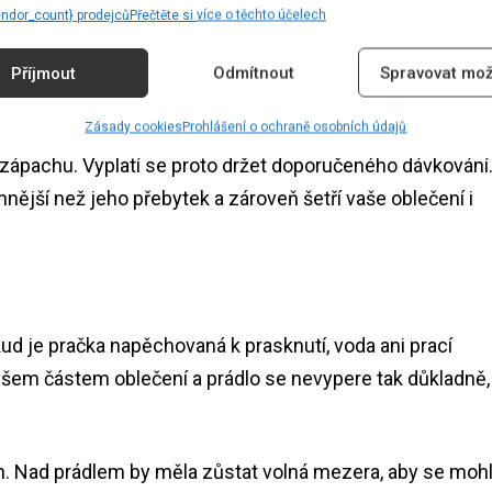
,”
vysvětluje Adam Rožánek z internetového obchodu
endor_count} prodejců
Přečtěte si více o těchto účelech
Příjmout
Odmítnout
Spravovat mož
usí dokonale vypláchnout, zejména pokud je pračka
Zásady cookies
Prohlášení o ochraně osobních údajů
 Na usazeninách se pak snadněji zachytávají nečistoty 
in zápachu. Vyplatí se proto držet doporučeného dávkování
nější než jeho přebytek a zároveň šetří vaše oblečení i
kud je pračka napěchovaná k prasknutí, voda ani prací
em částem oblečení a prádlo se nevypere tak důkladně,
vrtin. Nad prádlem by měla zůstat volná mezera, aby se moh