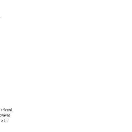
.
ařízení,
ovávat
volání