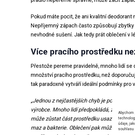
Pokud máte pocit, že ani kvalitní deodorant
Nepříjemný zápach často způsobují zbytky pr
nevhodné sušení. Jak tedy prát oblečení v l
Více pracího prostředku ne
Přestože pereme pravidelně, mnoho lidí se 
množství pracího prostředku, než doporuču
tak paradoxně vytváří ideální podmínky pro
„Jednou z nejčastějších chyb je používání 
výrobce. Mnoho lidí předpokládá, že více gel
Abychom po
může zůstat část prostředku usazená ve vlá
technolog
údaje, ja
maz a bakterie. Oblečení pak může působit č
souhlasu m