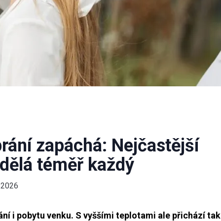
prání zapáchá: Nejčastější
é dělá téměř každý
.2026
ní i pobytu venku. S vyššími teplotami ale přichází ta