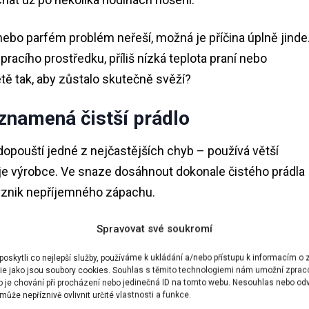
 nebo parfém problém neřeší, možná je příčina úplně jinde
acího prostředku, příliš nízká teplota praní nebo
étě tak, aby zůstalo skutečně svěží?
znamená čistší prádlo
dopouští jedné z nejčastějších chyb – používá větší
je výrobce. Ve snaze dosáhnout dokonale čistého prádla
 vznik nepříjemného zápachu.
Spravovat své soukromí
většího množství pracího prostředku, než doporučuje
u nebo prášku zajistí lepší výsledek. Ve skutečnosti ale
skytli co nejlepší služby, používáme k ukládání a/nebo přístupu k informacím o z
knech. Právě tyto zbytky následně zachycují pot, kožní
ie jako jsou soubory cookies. Souhlas s těmito technologiemi nám umožní zprac
ko je chování při procházení nebo jedinečná ID na tomto webu. Nesouhlas nebo od
istě a vonět po vytažení z pračky, ale při nošení začne
ůže nepříznivě ovlivnit určité vlastnosti a funkce.