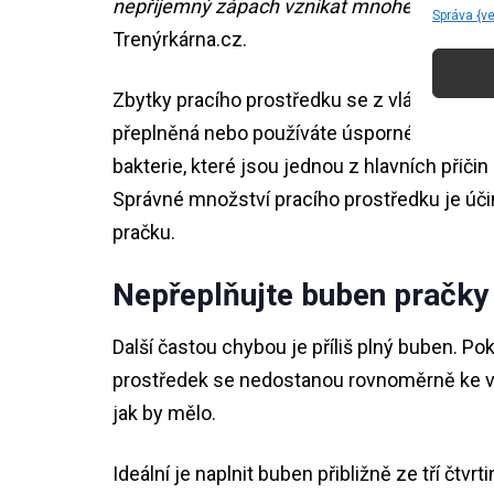
nepříjemný zápach vznikat mnohem rychleji
Správa {v
Trenýrkárna.cz.
Zbytky pracího prostředku se z vláken nem
přeplněná nebo používáte úsporné programy.
bakterie, které jsou jednou z hlavních příč
Správné množství pracího prostředku je účin
pračku.
Nepřeplňujte buben pračky
Další častou chybou je příliš plný buben. Po
prostředek se nedostanou rovnoměrně ke vš
jak by mělo.
Ideální je naplnit buben přibližně ze tří čt