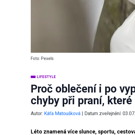
Foto: Pexels
LIFESTYLE
Proč oblečení i po vy
chyby při praní, kter
Autor:
Káťa Matoušková
|
Datum zveřejnění:
03.07
Léto znamená více slunce, sportu, cestová