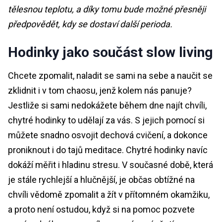
tělesnou teplotu, a díky tomu bude možné přesněji
předpovědět, kdy se dostaví další perioda.
Hodinky jako součást slow living
Chcete zpomalit, naladit se sami na sebe a naučit se
zklidnit i v tom chaosu, jenž kolem nás panuje?
Jestliže si sami nedokážete během dne najít chvíli,
chytré hodinky to udělají za vás. S jejich pomocí si
můžete snadno osvojit dechová cvičení, a dokonce
proniknout i do tajů meditace. Chytré hodinky navíc
dokáží měřit i hladinu stresu. V současné době, která
je stále rychlejší a hlučnější, je občas obtížné na
chvíli vědomě zpomalit a žít v přítomném okamžiku,
a proto není ostudou, když si na pomoc pozvete