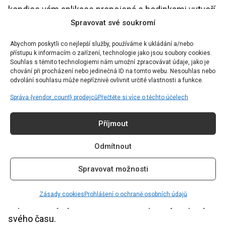
kondice vám aplikace propojená s hodinkami vytvoří
Spravovat své soukromí
osobní tréninkový plán a bude pravidelně
vyhodnocovat vaše výsledky, a samozřejmě i váš
Abychom poskytli co nejlepší služby, používáme k ukládání a/nebo
přístupu k informacím o zařízení, technologie jako jsou soubory cookies.
pokrok.
Souhlas s těmito technologiemi nám umožní zpracovávat údaje, jako je
chování při procházení nebo jedinečná ID na tomto webu. Nesouhlas nebo
odvolání souhlasu může nepříznivě ovlivnit určité vlastnosti a funkce.
Právě tak si z pohybu snáze vybudujete návyk a
budete mít skvělou motivaci. Kromě zaznamenávání
Správa {vendor_count} prodejců
Přečtěte si více o těchto účelech
trasy a počtu kroků budete mít přehled také o své
Příjmout
srdeční frekvenci. A pokud nebudete mít chuť na
běh? Nevadí. Dopřejete si odpočinek a nebudete
Odmítnout
platit žádné storno poplatky za nedostavení se na
Spravovat možnosti
lekci ani nebudete mít špatný pocit z toho, že si
platíte členství v nějaké posilovně a nevyužíváte ho
Zásady cookies
Prohlášení o ochraně osobních údajů
naplno. S chytrými hodinkami na zápěstí jste pány
svého času.