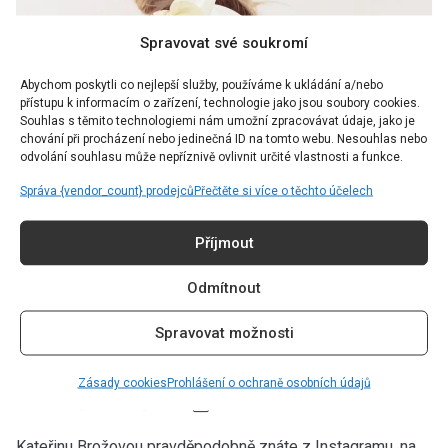
Spravovat své soukromí
Abychom poskytli co nejlepší služby, používáme k ukládání a/nebo
přístupu k informacím o zařízení, technologie jako jsou soubory cookies.
Souhlas s těmito technologiemi nám umožní zpracovávat údaje, jako je
chování při procházení nebo jedinečná ID na tomto webu. Nesouhlas nebo
odvolání souhlasu může nepříznivě ovlivnit určité vlastnosti a funkce.
Správa {vendor_count} prodejců
Přečtěte si více o těchto účelech
Příjmout
INTERVIEW
Odmítnout
„Většinou jsou všichni překvapeni, jak
jednoduše se dá uklidit,” říká Kateřina
Spravovat možnosti
Brožová
Zásady cookies
Prohlášení o ochraně osobních údajů
Autor:
Káťa Matoušková
02.04.2022
Kateřinu Brožovou pravděpodobně znáte z Instagramu, na