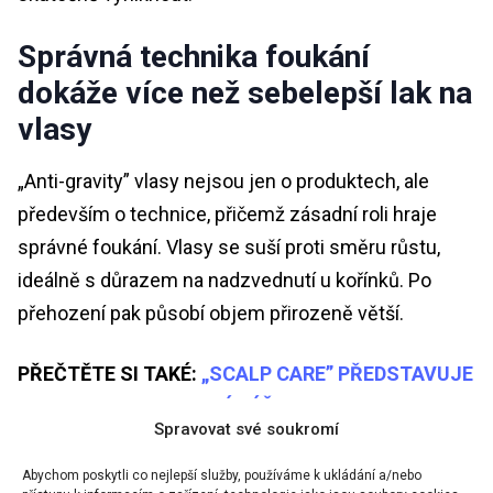
Správná technika foukání
dokáže více než sebelepší lak na
vlasy
„Anti-gravity” vlasy nejsou jen o produktech, ale
především o technice, přičemž zásadní roli hraje
správné foukání. Vlasy se suší proti směru růstu,
ideálně s důrazem na nadzvednutí u kořínků. Po
přehození pak působí objem přirozeně větší.
PŘEČTĚTE SI TAKÉ:
„SCALP CARE” PŘEDSTAVUJE
REVOLUCI VE VLASOVÉ PÉČI
Spravovat své soukromí
Abychom poskytli co nejlepší služby, používáme k ukládání a/nebo