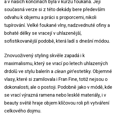
a v našich končinách byla v kurzu foukaná. Její
současná verze si z této dekády bere především
odvahu k objemu a práci s proporcemi, nikoli
tupírování. Velké foukané vlny, nadzvednuté ofiny a
bohaté délky se vracejí v uhlazenější,
sofistikovanější podobě, která ladí s dnešní módou.
Znovuoživený styling skvěle zapadá i k
maximalismu, který se vrací po letech uhlazených
drdolů ve stylu balerín a
clean girl
estetiky. Objemné
vlasy, které si zamilovala i Fran Fine, totiž nejsou o
dokonalosti, ale o postoji. Podobně jako v módě, kde
se vrací výrazná ramena nebo lesklé materiály, i v
beauty světě hraje objem klíčovou roli při vytváření
celkového dojmu.