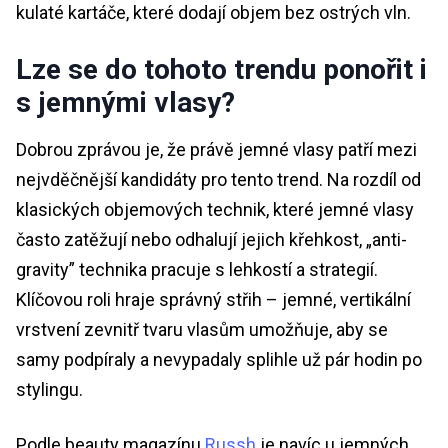
kulaté kartáče, které dodají objem bez ostrých vln.
Lze se do tohoto trendu ponořit i
s jemnými vlasy?
Dobrou zprávou je, že právě jemné vlasy patří mezi
nejvděčnější kandidáty pro tento trend. Na rozdíl od
klasických objemových technik, které jemné vlasy
často zatěžují nebo odhalují jejich křehkost, „anti-
gravity” technika pracuje s lehkostí a strategií.
Klíčovou roli hraje správný střih – jemné, vertikální
vrstvení zevnitř tvaru vlasům umožňuje, aby se
samy podpíraly a nevypadaly splihle už pár hodin po
stylingu.
Podle beauty magazínu
Russh
je navíc u jemných