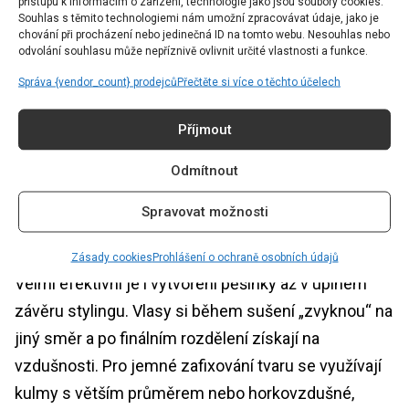
přístupu k informacím o zařízení, technologie jako jsou soubory cookies.
Souhlas s těmito technologiemi nám umožní zpracovávat údaje, jako je
chování při procházení nebo jedinečná ID na tomto webu. Nesouhlas nebo
odvolání souhlasu může nepříznivě ovlivnit určité vlastnosti a funkce.
Správa {vendor_count} prodejců
Přečtěte si více o těchto účelech
Příjmout
Odmítnout
Spravovat možnosti
Foto: Unsplash
Zásady cookies
Prohlášení o ochraně osobních údajů
Velmi efektivní je i vytvoření pěšinky až v úplném
závěru stylingu. Vlasy si během sušení „zvyknou“ na
jiný směr a po finálním rozdělení získají na
vzdušnosti. Pro jemné zafixování tvaru se využívají
kulmy s větším průměrem nebo horkovzdušné,