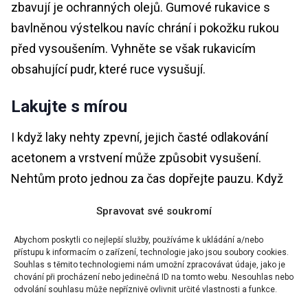
zbavují je ochranných olejů. Gumové rukavice s
bavlněnou výstelkou navíc chrání i pokožku rukou
před vysoušením. Vyhněte se však rukavicím
obsahující pudr, které ruce vysušují.
Lakujte s mírou
I když laky nehty zpevní, jejich časté odlakování
acetonem a vrstvení může způsobit vysušení.
Nehtům proto jednou za čas dopřejte pauzu. Když
už saháte po laku, používejte podkladový lak s
Spravovat své soukromí
vyživujícím složením, který nehet před vysoušením
chrání. Až se pustíte do odlakování, používejte
Abychom poskytli co nejlepší služby, používáme k ukládání a/nebo
přístupu k informacím o zařízení, technologie jako jsou soubory cookies.
produkt bez acetonu, protože takový odlakovač je k
Souhlas s těmito technologiemi nám umožní zpracovávat údaje, jako je
chování při procházení nebo jedinečná ID na tomto webu. Nesouhlas nebo
nehtům šetrnější.
odvolání souhlasu může nepříznivě ovlivnit určité vlastnosti a funkce.