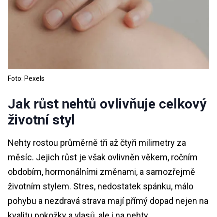
Foto: Pexels
Jak růst nehtů ovlivňuje celkový
životní styl
Nehty rostou průměrně tři až čtyři milimetry za
měsíc. Jejich růst je však ovlivněn věkem, ročním
obdobím, hormonálními změnami, a samozřejmě
životním stylem. Stres, nedostatek spánku, málo
pohybu a nezdravá strava mají přímý dopad nejen na
kvalitu pokožky a vlasů, ale i na nehty.