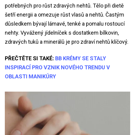
potřebných pro růst zdravých nehtů. Tělo při dietě
šetří energii a omezuje růst vlasů a nehtů. Častým
důsledkem bývají lámavé, tenké a pomalu rostoucí
nehty. Vyvážený jídelníček s dostatkem bílkovin,
zdravých tuků a minerálů je pro zdraví nehtů klíčový.
PŘEČTĚTE SI TAKÉ:
BB KRÉMY SE STALY
INSPIRACÍ PRO VZNIK NOVÉHO TRENDU V
OBLASTI MANIKÚRY