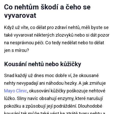
Co nehtům škodí a čeho se
vyvarovat
Když už víte, co dělat pro zdraví nehtů, měli byste se
také vyvarovat některých zlozvyků nebo si dát pozor
na nesprávnou péči. Co tedy nedělat nebo to dělat
jen s mírou?
Kousání nehtů nebo kůžičky
Snad každý už dnes moc dobře ví, že okousané
nehty nevypadají ani náhodou hezky. A jak zmiňuje
Mayo Clinic
, okusování kůžičky poškozuje nehtové
lůžko. Sliny navíc obsahují enzymy, které narušují
pokožku a způsobují její podráždění. Dlouhodobé
kousání tak může také vést ke ztrátě tvaru nehtu a