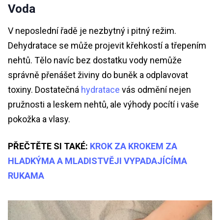
Voda
V neposlední řadě je nezbytný i pitný režim.
Dehydratace se může projevit křehkostí a třepením
nehtů. Tělo navíc bez dostatku vody nemůže
správně přenášet živiny do buněk a odplavovat
toxiny. Dostatečná
hydratace
vás odmění nejen
pružnosti a leskem nehtů, ale výhody pocítí i vaše
pokožka a vlasy.
PŘEČTĚTE SI TAKÉ:
KROK ZA KROKEM ZA
HLADKÝMA A MLADISTVĚJI VYPADAJÍCÍMA
RUKAMA