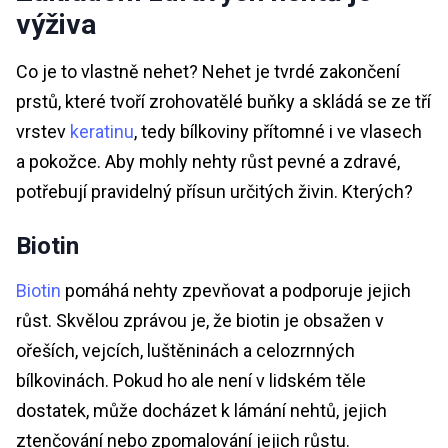
výživa
Co je to vlastně nehet? Nehet je tvrdé zakončení
prstů, které tvoří zrohovatělé buňky a skládá se ze tří
vrstev
keratinu
,
tedy bílkoviny přítomné i ve vlasech
a pokožce. Aby mohly nehty růst pevné a zdravé,
potřebují pravidelný přísun určitých živin. Kterých?
Biotin
Biotin
pomáhá nehty zpevňovat a podporuje jejich
růst.
Skvělou zprávou je, že biotin je obsažen v
ořeších, vejcích, luštěninách a celozrnných
bílkovinách. Pokud ho ale není v lidském těle
dostatek, může docházet k lámání nehtů, jejich
ztenčování nebo zpomalování jejich růstu.