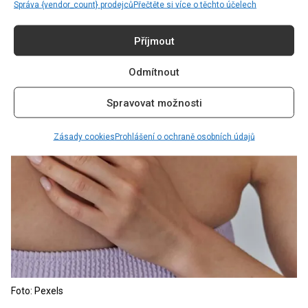
Správa {vendor_count} prodejců
Přečtěte si více o těchto účelech
PŘEČTĚTE SI TAKÉ:
MLÉČNOU FRANCOUZSKOU
MANIKÚRU SI ZAMILOVALA ŘADA CELEBRIT
Příjmout
VČETNĚ JENNIFER ANISTON
Odmítnout
Spravovat možnosti
Zásady cookies
Prohlášení o ochraně osobních údajů
Foto: Pexels