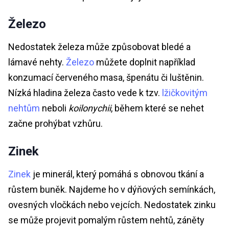
Železo
Nedostatek železa může způsobovat bledé a
lámavé nehty.
Železo
můžete doplnit například
konzumací červeného masa, špenátu či luštěnin.
Nízká hladina železa často vede k tzv.
lžičkovitým
nehtům
neboli
koilonychii
, během které se nehet
začne prohýbat vzhůru.
Zinek
Zinek
je minerál, který pomáhá s obnovou tkání a
růstem buněk. Najdeme ho v dýňových semínkách,
ovesných vločkách nebo vejcích. Nedostatek zinku
se může projevit pomalým růstem nehtů, záněty