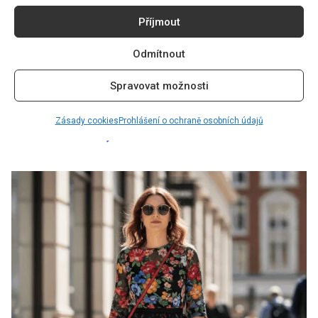
éterický pocit, který je nesmírně elegantní.
Příjmout
Zvýrazněte pas páskem, přidejte barevné sandály a
budete vypadat jako módní ikona.
Odmítnout
Spravovat možnosti
PŘEČTĚTE SI TAKÉ:
MISTROVSTVÍ
FESTIVALOVÉHO VZHLEDU: ZAZAŘTE V DAVU
Zásady cookies
Prohlášení o ochraně osobních údajů
DÍKY OUTFITŮM, KTERÉ VÁS ODLIŠÍ