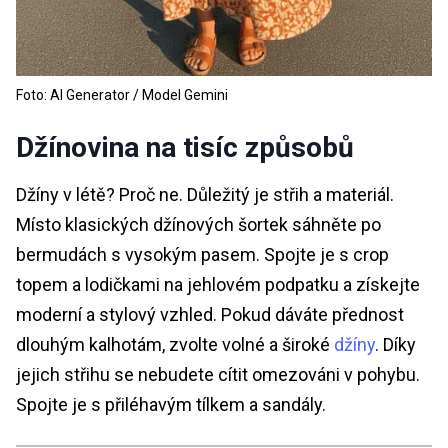
Foto: AI Generator / Model Gemini
Džínovina na tisíc způsobů
Džíny v létě? Proč ne. Důležitý je střih a materiál.
Místo klasických džínových šortek sáhněte po
bermudách s vysokým pasem. Spojte je s crop
topem a lodičkami na jehlovém podpatku a získejte
moderní a stylový vzhled. Pokud dáváte přednost
dlouhým kalhotám, zvolte volné a široké
džíny
. Díky
jejich střihu se nebudete cítit omezováni v pohybu.
Spojte je s přiléhavým tílkem a sandály.