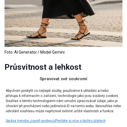
Foto: AI Generator / Model Gemini
Průsvitnost a lehkost
Spravovat své soukromí
Průsvitné materiály jsou již nějakou dobu na
vzestupu a srpen je ideálním měsícem, kdy jim dát
Abychom poskytli co nejlepší služby, používáme k ukládání a/nebo
přístupu k informacím o zařízení, technologie jako jsou soubory cookies.
šanci. Nebojte se je zakomponovat do svého
Souhlas s těmito technologiemi nám umožní zpracovávat údaje, jako je
každodenního outfitu. Pokud se necítíte na zcela
chování při procházení nebo jedinečná ID na tomto webu. Nesouhlas nebo
odvolání souhlasu může nepříznivě ovlivnit určité vlastnosti a funkce.
odhalující vzhled, zkuste průsvitnou sukni navrstvit
Správa {vendor_count} prodejců
Přečtěte si více o těchto účelech
na kratší šaty nebo tričko. Vytvoříte tak lehký a