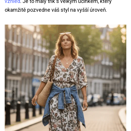
vzhled
. Je to malý trik s velkým účinkem, který
okamžitě pozvedne váš styl na vyšší úroveň.