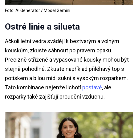
Foto: AI Generator / Model Gemini
Ostré linie a silueta
Ačkoli letní vedra svádějí k beztvarým a volným
kouskům, zkuste sáhnout po pravém opaku.
Precizně střižené a vypasované kousky mohou být
stejně pohodlné. Zkuste například přiléhavý top s
potiskem a bílou midi sukni s vysokým rozparkem.
Tato kombinace nejenže lichotí
postavě
, ale
rozparky také zajišťují proudění vzduchu.