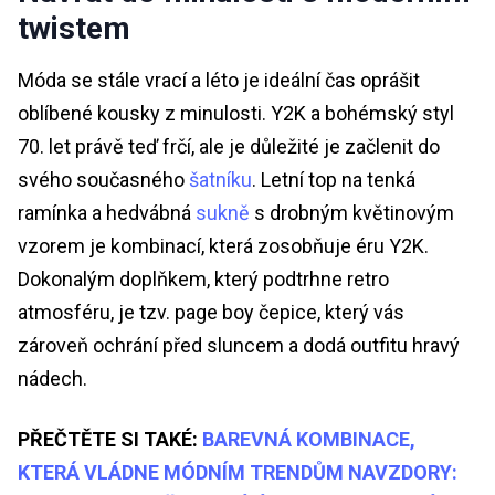
twistem
Móda se stále vrací a léto je ideální čas oprášit
oblíbené kousky z minulosti. Y2K a bohémský styl
70. let právě teď frčí, ale je důležité je začlenit do
svého současného
šatníku
. Letní top na tenká
ramínka a hedvábná
sukně
s drobným květinovým
vzorem je kombinací, která zosobňuje éru Y2K.
Dokonalým doplňkem, který podtrhne retro
atmosféru, je tzv. page boy čepice, který vás
zároveň ochrání před sluncem a dodá outfitu hravý
nádech.
PŘEČTĚTE SI TAKÉ:
BAREVNÁ KOMBINACE,
KTERÁ VLÁDNE MÓDNÍM TRENDŮM NAVZDORY: