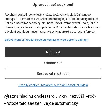
Spravovat své soukromí
zohledňovali celkovou nutriční kvalitu výrobku.
Strava s vysokým obsahem přidaného cukru a soli je
Abychom poskytli co nejlepší služby, používáme k ukládání a/nebo
přístupu k informacím o zařízení, technologie jako jsou soubory cookies.
spojena se zvýšeným rizikem chronických
Souhlas s těmito technologiemi nám umožní zpracovávat údaje, jako je
chování při procházení nebo jedinečná ID na tomto webu. Nesouhlas nebo
onemocnění. Nenechte se proto oklamat a a vždy si
odvolání souhlasu může nepříznivě ovlivnit určité vlastnosti a funkce.
zkontrolujte celou etiketu s výživovými údaji a
Správa {vendor_count} prodejců
Přečtěte si více o těchto účelech
složení.
Příjmout
Mýtus: Vejce zvyšují hladinu
cholesterolu
Odmítnout
Spravovat možnosti
Je jeden z nejstarších a nejdéle přetrvávajících
mýtů je, že vejce zvyšují cholesterol. Většině
Zásady cookies
Prohlášení o ochraně osobních údajů
zdravých lidí ale konzumace jednoho vejce denně
výrazně hladinu cholesterolu v krvi nezvýší. Proč?
Protože tělo snězení vejce automaticky