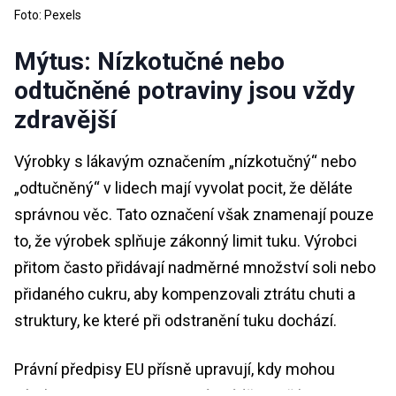
Foto: Pexels
Mýtus: Nízkotučné nebo
odtučněné potraviny jsou vždy
zdravější
Výrobky s lákavým označením „nízkotučný“ nebo
„odtučněný“ v lidech mají vyvolat pocit, že děláte
správnou věc. Tato označení však znamenají pouze
to, že výrobek splňuje zákonný limit tuku. Výrobci
přitom často přidávají nadměrné množství soli nebo
přidaného cukru, aby kompenzovali ztrátu chuti a
struktury, ke které při odstranění tuku dochází.
Právní předpisy EU přísně upravují, kdy mohou
výrobci potravin tato tvrzení uvádět, aniž by