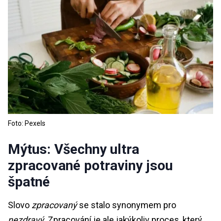
Foto: Pexels
Mýtus: Všechny ultra
zpracované potraviny jsou
špatné
Slovo
zpracovaný
se stalo synonymem pro
nezdravý
. Zpracování je ale jakýkoliv proces, který