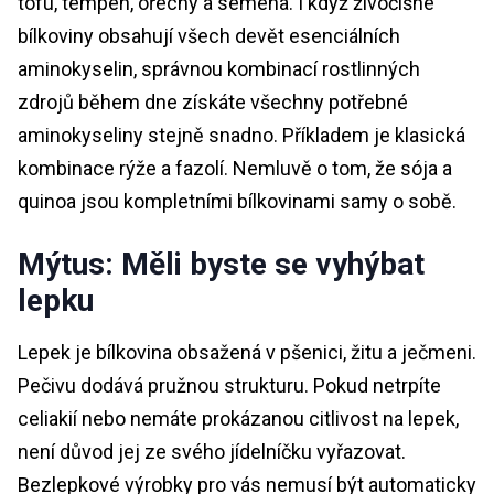
tofu, tempeh, ořechy a semena. I když živočišné
bílkoviny obsahují všech devět esenciálních
aminokyselin, správnou kombinací rostlinných
zdrojů během dne získáte všechny potřebné
aminokyseliny stejně snadno. Příkladem je klasická
kombinace rýže a fazolí. Nemluvě o tom, že sója a
quinoa jsou kompletními bílkovinami samy o sobě.
Mýtus: Měli byste se vyhýbat
lepku
Lepek je bílkovina obsažená v pšenici, žitu a ječmeni.
Pečivu dodává pružnou strukturu. Pokud netrpíte
celiakií nebo nemáte prokázanou citlivost na lepek,
není důvod jej ze svého jídelníčku vyřazovat.
Bezlepkové výrobky pro vás nemusí být automaticky