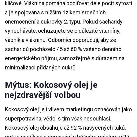
klíčové. Vláknina pomáhá pociťovat déle pocit sytosti
a je spojována s nižším rizikem srdečních
onemocnění a cukrovky 2. typu. Pokud sacharidy
vynecháváte, ochuzujete se o důležité vitamíny,
vápník a vlákninu. Odborníci doporučují, aby ze
sacharidů pocházelo 45 až 60 % vašeho denního
energetického příjmu, samozřejmě s důrazem na
minimalizaci přidaných cukrů.
Mýtus: Kokosový olej je
nejzdravější volbou
Kokosový olej je i vlivem marketingu označován jako
superpotravina, vědci s tím však nesouhlasí.
Kokosový olej obsahuje až 92 % nasycených tuků,
což je například v porovnání s běžným máslem o 27