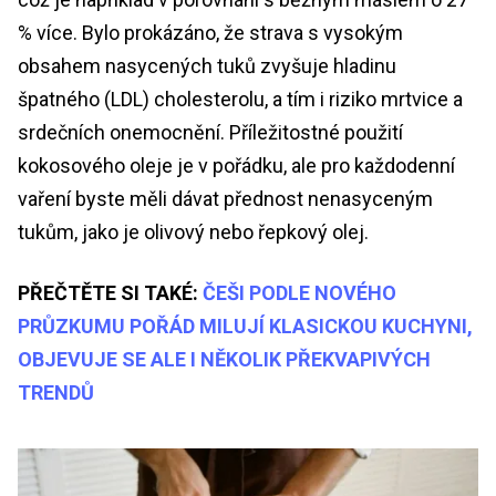
% více. Bylo prokázáno, že strava s vysokým
obsahem nasycených tuků zvyšuje hladinu
špatného (LDL) cholesterolu, a tím i riziko mrtvice a
srdečních onemocnění. Příležitostné použití
kokosového oleje je v pořádku, ale pro každodenní
vaření byste měli dávat přednost nenasyceným
tukům, jako je olivový nebo řepkový olej.
PŘEČTĚTE SI TAKÉ:
ČEŠI PODLE NOVÉHO
PRŮZKUMU POŘÁD MILUJÍ KLASICKOU KUCHYNI,
OBJEVUJE SE ALE I NĚKOLIK PŘEKVAPIVÝCH
TRENDŮ