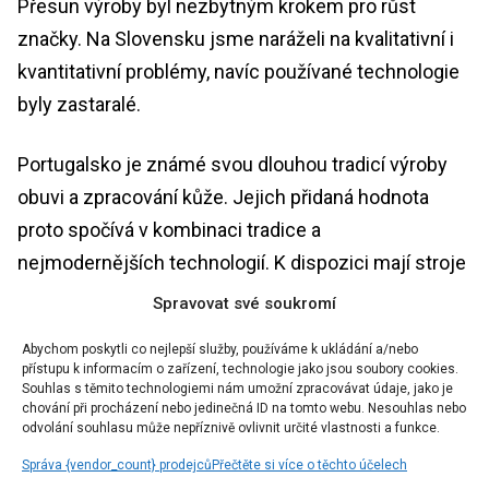
Přesun výroby byl nezbytným krokem pro růst
značky. Na Slovensku jsme naráželi na kvalitativní i
kvantitativní problémy, navíc používané technologie
byly zastaralé.
Portugalsko je známé svou dlouhou tradicí výroby
obuvi a zpracování kůže. Jejich přidaná hodnota
proto spočívá v kombinaci tradice a
nejmodernějších technologií. K dispozici mají stroje
na přesné laserové vyřezávání dílů, pokročilé
Spravovat své soukromí
technologie lisování a lepení podešví.
Abychom poskytli co nejlepší služby, používáme k ukládání a/nebo
přístupu k informacím o zařízení, technologie jako jsou soubory cookies.
Co byste poradila člověku, který si plánuje koupit
Souhlas s těmito technologiemi nám umožní zpracovávat údaje, jako je
chování při procházení nebo jedinečná ID na tomto webu. Nesouhlas nebo
svůj úplně první pár barefoot bot? Na co by se měl
odvolání souhlasu může nepříznivě ovlivnit určité vlastnosti a funkce.
zaměřit, aby přechod z klasické obuvi proběhl co
Správa {vendor_count} prodejců
Přečtěte si více o těchto účelech
nejhladčeji?