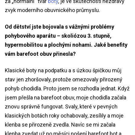
za „normální“ tvar
boty
, je ve skutečnosti nezdravý
zvyk moderního obuvnického průmyslu.
Od dětství jste bojovala s vážnými problémy
pohybového aparátu – skoliózou 3. stupně,
hypermobilitou a plochými nohami. Jaké benefity
vám barefoot obuv přinesla?
Klasické boty na podpatku a s úzkou špičkou můj
stav jen zhoršovaly, protože omezovaly přirozený
pohyb chodidla. Proto jsem se rozhodla jednat. Když
jsem přešla na barefoot obuv, moje chodidla začala
znovu správně fungovat. Svaly, které v pevných
klasických botách roky ochabovaly, zesílily a moje
klenba se přirozeně zvedla. Navíc se mi začala
klenba zvedat už po měsíci nošení barefoot bot a