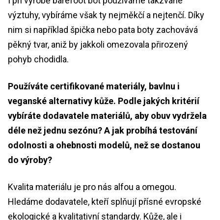
I při výrobě barefoot bot používáme takzvané
výztuhy, vybíráme však ty nejměkčí a nejtenčí. Díky
nim si například špička nebo pata boty zachovává
pěkný tvar, aniž by jakkoli omezovala přirozený
pohyb chodidla.
Používáte certifikované materiály, bavlnu i
veganské alternativy kůže. Podle jakých kritérií
vybíráte dodavatele materiálů, aby obuv vydržela
déle než jednu sezónu? A jak probíhá testování
odolnosti a ohebnosti modelů, než se dostanou
do výroby?
Kvalita materiálu je pro nás alfou a omegou.
Hledáme dodavatele, kteří splňují přísné evropské
ekologické a kvalitativní standardy. Kůže, ale i