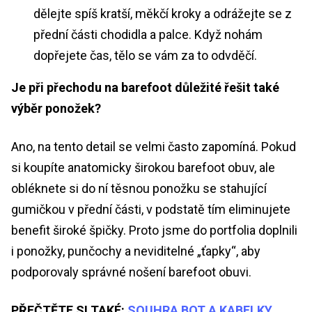
dělejte spíš kratší, měkčí kroky a odrážejte se z
přední části chodidla a palce. Když nohám
dopřejete čas, tělo se vám za to odvděčí.
Je při přechodu na barefoot důležité řešit také
výběr ponožek?
Ano, na tento detail se velmi často zapomíná. Pokud
si koupíte anatomicky širokou barefoot obuv, ale
obléknete si do ní těsnou ponožku se stahující
gumičkou v přední části, v podstatě tím eliminujete
benefit široké špičky. Proto jsme do portfolia doplnili
i ponožky, punčochy a neviditelné „ťapky“, aby
podporovaly správné nošení barefoot obuvi.
PŘEČTĚTE SI TAKÉ:
SOUHRA BOT A KABELKY