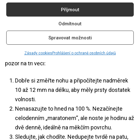
Příjmout
Moje první a nejdůležitější rada zní: jděte na to
Odmítnout
pomalu a poslouchejte své
tělo
. Přechod na
barefoot je pro svaly velká změna, něco jako
Spravovat možnosti
nečekaná návštěva fitka. Pokud bych měla poradit
lidsky, jako kamarádka kamarádce, dala bych si
Zásady cookies
Prohlášení o ochraně osobních údajů
pozor na tři věci:
Dobře si změřte nohu a připočítejte nadměrek
10 až 12 mm na délku, aby měly prsty dostatek
volnosti.
Nenasazujte to hned na 100 %. Nezačínejte
celodenním „maratonem“, ale noste je hodinu až
dvě denně, ideálně na měkčím povrchu.
Sledujte, jak chodíte. Nedupejte tvrdě na patu,