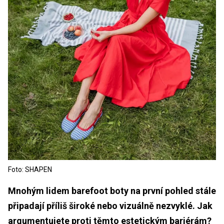
Foto: SHAPEN
Mnohým lidem barefoot boty na první pohled stále
připadají příliš široké nebo vizuálně nezvyklé. Jak
argumentujete proti těmto estetickým bariérám?