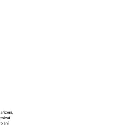
ařízení,
ovávat
volání