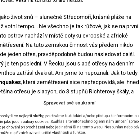
jako život snů – slunečné Středomoří, krásné pláže na
životní tempo… Ne všechno je tak růžové, jak se na první
ento ostrov nachází v místě dotyku evropské a africké
emětřesení. Na tuto zemskou činnost vás předem nikdo
jde jeden otřes, pravděpodobně budou následovat další.
terý je ten poslední. V Řecku jsou slabé otřesy na denním
nthos zatřásl dvakrát. Ani jsme to nepoznali. Jak to tedy
thquakes
, která zemětřesení sice nepředpovídá, ale ihned
tšina otřesů je slabých, do 3 stupňů Richterovy škály, a
om, jak daleko a hluboko se nachází epicentrum.
Spravovat své soukromí
skytli co nejlepší služby, používáme k ukládání a/nebo přístupu k informacím o z
ie jako jsou soubory cookies. Souhlas s těmito technologiemi nám umožní zprac
ko je chování při procházení nebo jedinečná ID na tomto webu. Nesouhlas nebo od
ůže nepříznivě ovlivnit určité vlastnosti a funkce.