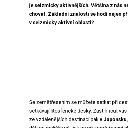
je seizmicky aktivnějších. Většina z nás ne
chovat. Základní znalosti se hodí nejen př
v seizmicky aktivní oblasti?
Se zemětřesením se můžete setkat při cestá
setkávají litosférické desky. Zastihnout vá
ze vzdálenějších destinací pak
v Japonsku, 
děti od malička učí, jak se při zemětřesení ch