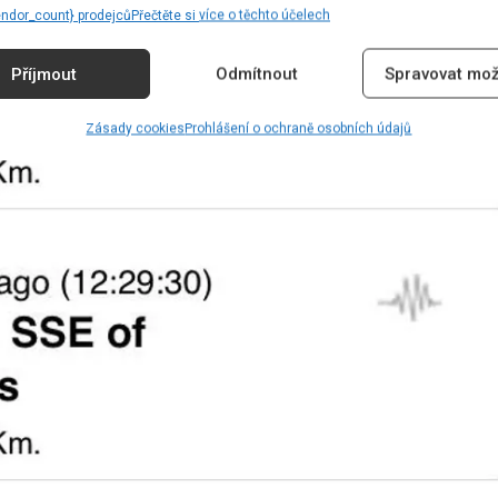
endor_count} prodejců
Přečtěte si více o těchto účelech
Příjmout
Odmítnout
Spravovat mož
Zásady cookies
Prohlášení o ochraně osobních údajů