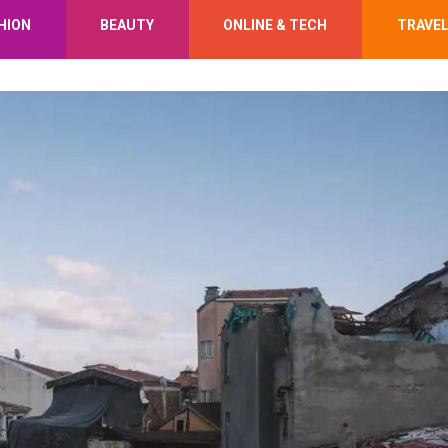
HION
BEAUTY
ONLINE & TECH
TRAVE