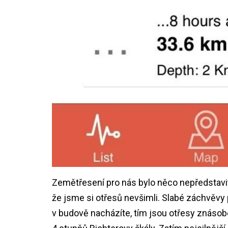
Zemětřesení pro nás bylo něco nepředstavite
že jsme si otřesů nevšimli. Slabé záchvěvy p
v budově nacházíte, tím jsou otřesy znásob