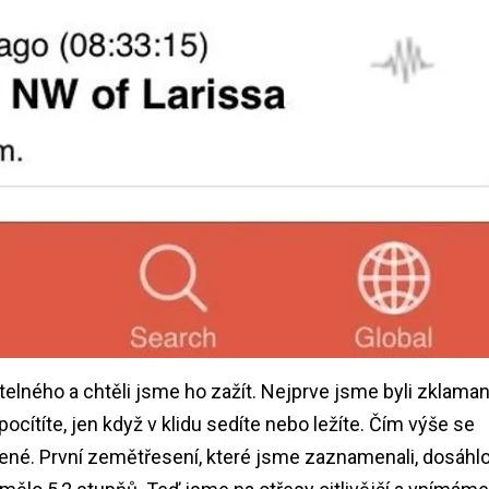
lného a chtěli jsme ho zažít. Nejprve jsme byli zklamaní
ocítíte, jen když v klidu sedíte nebo ležíte. Čím výše se
ené. První zemětřesení, které jsme zaznamenali, dosáhl