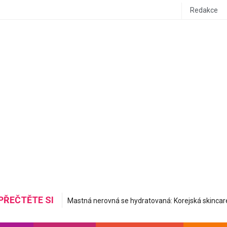
Redakce
PŘEČTĚTE SI
Do letadla stylově a pohodlně: Inspirujte se airport ou