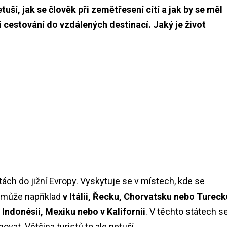
tuší, jak se člověk při zemětřesení cítí a jak by se měl
i cestování do vzdálených destinací. Jaký je život
ch do jižní Evropy. Vyskytuje se v místech, kde se
s může například
v Itálii, Řecku, Chorvatsku nebo Tureck
Indonésii, Mexiku nebo v Kalifornii
. V těchto státech s
ovat. Většina turistů to ale netuší.