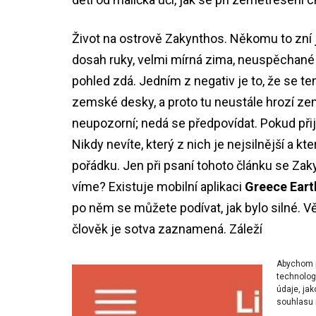
Život na ostrově Zakynthos. Někomu to zní 
dosah ruky, velmi mírná zima, neuspěchané 
pohled zdá. Jedním z negativ je to, že se t
zemské desky, a proto tu neustále hrozí z
neupozorní; nedá se předpovídat. Pokud při
Nikdy nevíte, který z nich je nejsilnější a k
pořádku. Jen při psaní tohoto článku se Zaky
víme? Existuje mobilní aplikaci
Greece Ear
po něm se můžete podívat, jak bylo silné. Vě
člověk je sotva zaznamená. Záleží také na t
Abychom po
technolog
údaje, ja
souhlasu m