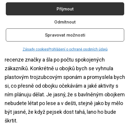
konečně tento rok něco vymyslela a zatím to má
Příjmout
obrovský úspěch.
Odmítnout
Čemu bychom měli při nákupu obojku věnovat
pozornost?
Spravovat možnosti
Zásady cookies
Prohlášení o ochraně osobních údajů
Já osobně bych si určitě přečetla nejdřív nějaké
recenze značky a šla po počtu spokojených
zákazníků. Konkrétně u obojků bych se vyhnula
plastovým trojzubcovým sponám a promyslela bych
si, co přesně od obojku očekávám a jaké aktivity s
ním plánuju dělat. Je jasný, že s bavlněným obojkem
nebudete létat po lese a v dešti, stejně jako by mělo
být jasné, že když pejsek dost tahá, lano ho bude
škrtit.