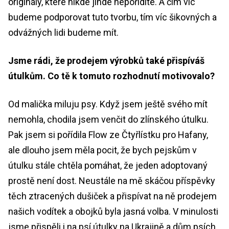
originály, které nikde jinde nepořídíte. A čím víc
budeme podporovat tuto tvorbu, tím víc šikovných a
odvážných lidi budeme mít.
Jsme rádi, že prodejem výrobků také přispíváš
útulkům. Co tě k tomuto rozhodnutí motivovalo?
Od malička miluju psy. Když jsem ještě svého mít
nemohla, chodila jsem venčit do zlínského útulku.
Pak jsem si pořídila Flow ze Čtyřlístku pro Hafany,
ale dlouho jsem měla pocit, že bych pejskům v
útulku stále chtěla pomáhat, že jeden adoptovaný
prostě není dost. Neustále na mě skáčou příspěvky
těch ztracených dušiček a přispívat na ně prodejem
našich vodítek a obojků byla jasná volba. V minulosti
jsme přispěli i na psí útulky na Ukrajině a dům psích