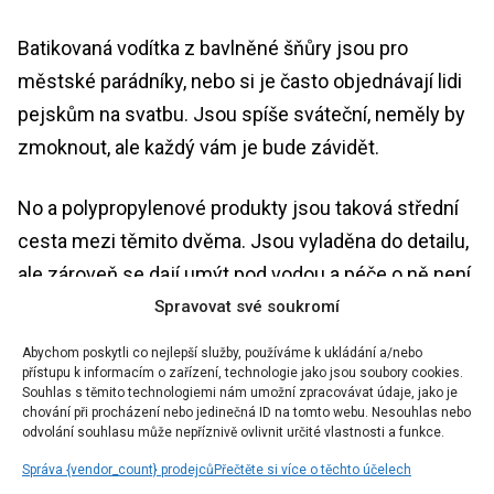
Batikovaná vodítka z bavlněné šňůry jsou pro
městské parádníky, nebo si je často objednávají lidi
pejskům na svatbu. Jsou spíše sváteční, neměly by
zmoknout, ale každý vám je bude závidět.
No a polypropylenové produkty jsou taková střední
cesta mezi těmito dvěma. Jsou vyladěna do detailu,
ale zároveň se dají umýt pod vodou a péče o ně není
tak náročná. Jsou nepružné a lehké.
Spravovat své soukromí
Abychom poskytli co nejlepší služby, používáme k ukládání a/nebo
Nedávno jsme přidali i nový produkt pro
přístupu k informacím o zařízení, technologie jako jsou soubory cookies.
Souhlas s těmito technologiemi nám umožní zpracovávat údaje, jako je
„dvounožce“, kterým je paracordový crossboody
chování při procházení nebo jedinečná ID na tomto webu. Nesouhlas nebo
popruh na telefon. Neustále mi totiž někdo říkal, jak
odvolání souhlasu může nepříznivě ovlivnit určité vlastnosti a funkce.
se mu naše produkty líbí, ale nemá psa. A tak jsem
Správa {vendor_count} prodejců
Přečtěte si více o těchto účelech