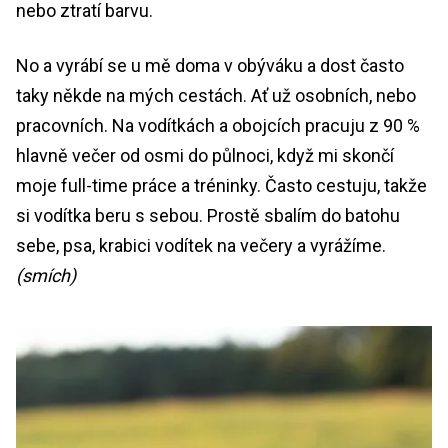
nebo ztratí barvu.
No a vyrábí se u mě doma v obýváku a dost často
taky někde na mých cestách. Ať už osobních, nebo
pracovních. Na vodítkách a obojcích pracuju z 90 %
hlavně večer od osmi do půlnoci, když mi skončí
moje full-time práce a tréninky. Často cestuju, takže
si vodítka beru s sebou. Prostě sbalím do batohu
sebe, psa, krabici vodítek na večery a vyrážíme.
(smích)