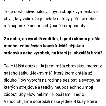
To je dost individuální. Já bych obojek vyměnila ve
chvíli, kdy vidím, že je někde natrhlý, páře se nebo
má naprasklé anebo zohýbané komponenty.
Za dobu, co vyrábíš vodítka, ti pod rukama prošlo
mnoho jedinečných kousků. Máš nějakou
srdcovku nebo výrobek, na který jsi obzvlášť hrdá?
To je těžká otázka. Já jsem měla obrovskou radost z
našeho šátku „Nekrm mě“, který jsem chtěla už
dlouho Flow vytvořit na rodinné sešlosti a svatby, na
kterých strejdové a tetičky neuposlechnou mojí
žádosti, aby Flow nekrmili klobásami. Teď o
Vánocích jsme doprodali naše jediné 4 kusy, které