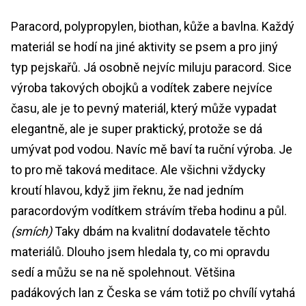
Paracord, polypropylen, biothan, kůže a bavlna. Každý
materiál se hodí na jiné aktivity se psem a pro jiný
typ pejskařů. Já osobně nejvíc miluju paracord. Sice
výroba takových obojků a vodítek zabere nejvíce
času, ale je to pevný materiál, který může vypadat
elegantně, ale je super praktický, protože se dá
umývat pod vodou. Navíc mě baví ta ruční výroba. Je
to pro mě taková meditace. Ale všichni vždycky
kroutí hlavou, když jim řeknu, že nad jedním
paracordovým vodítkem strávím třeba hodinu a půl.
(smích)
Taky dbám na kvalitní dodavatele těchto
materiálů. Dlouho jsem hledala ty, co mi opravdu
sedí a můžu se na ně spolehnout. Většina
padákových lan z Česka se vám totiž po chvílí vytahá