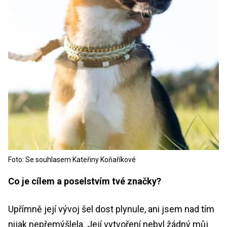
Foto: Se souhlasem Kateřiny Koňaříkové
Co je cílem a poselstvím tvé značky?
Upřímně její vývoj šel dost plynule, ani jsem nad tím
nijak nepřemýšlela. Její vytvoření nebyl žádný můj