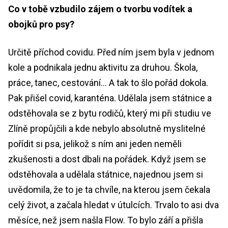
Co v tobě vzbudilo zájem o tvorbu vodítek a
obojků pro psy?
Určitě příchod covidu. Před ním jsem byla v jednom
kole a podnikala jednu aktivitu za druhou. Škola,
práce, tanec, cestování… A tak to šlo pořád dokola.
Pak přišel covid, karanténa. Udělala jsem státnice a
odstěhovala se z bytu rodičů, který mi při studiu ve
Zlíně propůjčili a kde nebylo absolutně myslitelné
pořídit si psa, jelikož s ním ani jeden neměli
zkušenosti a dost dbali na pořádek. Když jsem se
odstěhovala a udělala státnice, najednou jsem si
uvědomila, že to je ta chvíle, na kterou jsem čekala
celý život, a začala hledat v útulcích. Trvalo to asi dva
měsíce, než jsem našla Flow. To bylo září a přišla