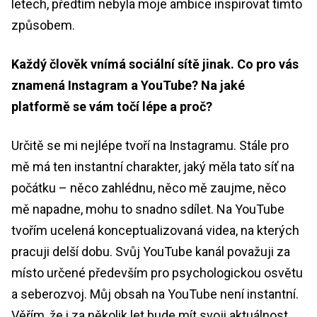
letech, předtím nebyla moje ambice inspirovat tímto
způsobem.
Každý člověk vnímá sociální sítě jinak. Co pro vás
znamená Instagram a YouTube? Na jaké
platformě se vám točí lépe a proč?
Určitě se mi nejlépe tvoří na Instagramu. Stále pro
mě má ten instantní charakter, jaký měla tato síť na
počátku – něco zahlédnu, něco mě zaujme, něco
mě napadne, mohu to snadno sdílet. Na YouTube
tvořím ucelená konceptualizovaná videa, na kterých
pracuji delší dobu. Svůj YouTube kanál považuji za
místo určené především pro psychologickou osvětu
a seberozvoj. Můj obsah na YouTube není instantní.
Věřím, že i za několik let bude mít svoji aktuálnost.