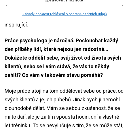
kroky proti zavedeným pořádkům. Kreativita a
Zásady cookies
Prohlášení o ochraně osobních údajů
schopnost otevřít se novým možnostem je pro mě
inspirující.
Práce psychologa je náročná. Poslouchat každý
den příběhy lidí, které nejsou jen radostné…
Dokážete oddělit sebe, svůj život od života svých
klientů, nebo se i vám stává, že vás to někdy
zahltí? Co vám v takovém stavu pomáhá?
Moje práce stojí na tom oddělovat sebe od práce, od
svých klientů a jejich příběhů. Jinak bych ji nemohl
dlouhodobě dělat. Mám se sebou zkušenost, že se
mi to daří, ale je za tím spousta hodin, dní a vlastně i
let tréninku. To se nevylučuje s tím, že se může stát,