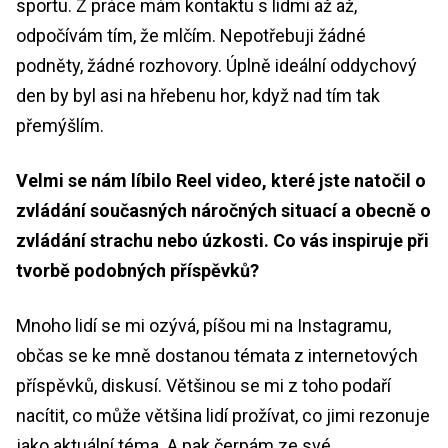
sportu. Z práce mám kontaktu s lidmi až až,
odpočívám tím, že mlčím. Nepotřebuji žádné
podněty, žádné rozhovory. Úplně ideální oddychový
den by byl asi na hřebenu hor, když nad tím tak
přemýšlím.
Velmi se nám líbilo Reel video, které jste natočil o
zvládání současných náročných situací a obecně o
zvládání strachu nebo úzkosti. Co vás inspiruje při
tvorbě podobných příspěvků?
Mnoho lidí se mi ozývá, píšou mi na Instagramu,
občas se ke mně dostanou témata z internetových
příspěvků, diskusí. Většinou se mi z toho podaří
nacítit, co může většina lidí prožívat, co jimi rezonuje
jako aktuální téma. A pak čerpám ze své