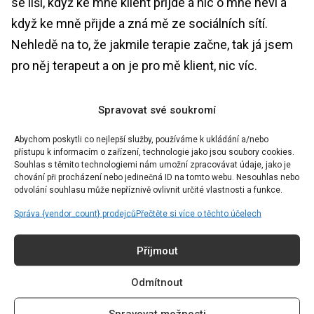
se liší, když ke mně klient přijde a nic o mně neví a
když ke mně přijde a zná mě ze sociálních sítí.
Nehledě na to, že jakmile terapie začne, tak já jsem
pro něj terapeut a on je pro mě klient, nic víc.
Na svém YouTube kanálu máte videa zaměřená na
Spravovat své soukromí
psychologickou oblast, jejichž prostřednictvím
Abychom poskytli co nejlepší služby, používáme k ukládání a/nebo
pomáháte lidem, zbavujete je strachu z návštěvy
přístupu k informacím o zařízení, technologie jako jsou soubory cookies.
Souhlas s těmito technologiemi nám umožní zpracovávat údaje, jako je
psychologa a podobně. Těmito videi inspirujete
chování při procházení nebo jedinečná ID na tomto webu. Nesouhlas nebo
spoustu lidí. Kdo však inspiruje vás? Kde hledáte
odvolání souhlasu může nepříznivě ovlivnit určité vlastnosti a funkce.
potřebnou inspiraci?
Správa {vendor_count} prodejců
Přečtěte si více o těchto účelech
Co se týče profesní inspirace, ta odborná jména by
Příjmout
nejspíš čtenářům nic neřekla. Ale když to pojmu
Odmítnout
obecněji, inspirují mě lidé, kteří se nevzdávají své
svobody, vytrvale si jdou za svým, nebojí se dělat
Spravovat možnosti