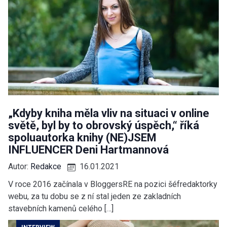
„Kdyby kniha měla vliv na situaci v online
světě, byl by to obrovský úspěch,“ říká
spoluautorka knihy (NE)JSEM
INFLUENCER Deni Hartmannová
Autor:
Redakce
16.01.2021
V roce 2016 začínala v BloggersRE na pozici šéfredaktorky
webu, za tu dobu se z ní stal jeden ze zakladních
stavebních kamenů celého […]