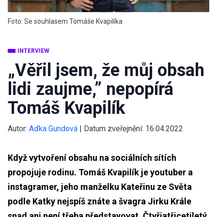
Foto: Se souhlasem Tomáše Kvapilíka
INTERVIEW
„Věřil jsem, že můj obsah
lidi zaujme,” nepopírá
Tomáš Kvapilík
Autor:
Aďka Gundová
|
Datum zveřejnění:
16.04.2022
Když vytvoření obsahu na sociálních sítích
propojuje rodinu. Tomáš Kvapilík je youtuber a
instagramer, jeho manželku Kateřinu ze Světa
podle Katky nejspíš znáte a švagra Jirku Krále
snad ani není třeba představovat. Čtyřiatřicetiletý