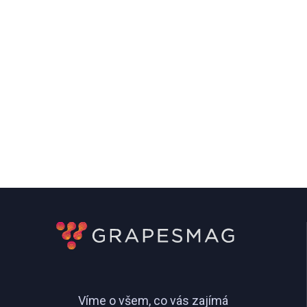
Víme o všem, co vás zajímá