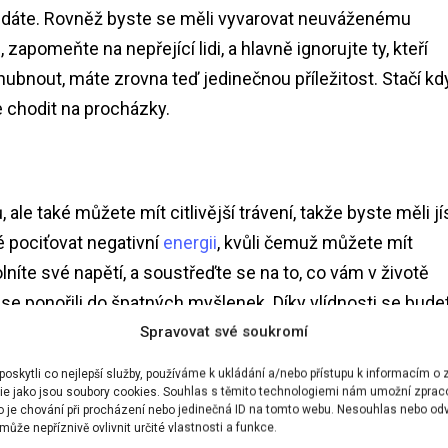
ledáte. Rovněž byste se měli vyvarovat neuváženému
 zapomeňte na nepřející lidi, a hlavně ignorujte ty, kteří
bnout, máte zrovna teď jedinečnou příležitost. Stačí kd
 chodit na procházky.
e také můžete mít citlivější trávení, takže byste měli jí
ké pociťovat negativní
energii
, kvůli čemuž můžete mít
lníte své napětí, a soustřeďte se na to, co vám v životě
 se ponořili do špatných myšlenek. Díky vlídnosti se bude
Spravovat své soukromí
skytli co nejlepší služby, používáme k ukládání a/nebo přístupu k informacím o z
ie jako jsou soubory cookies. Souhlas s těmito technologiemi nám umožní zprac
ko je chování při procházení nebo jedinečná ID na tomto webu. Nesouhlas nebo od
ůže nepříznivě ovlivnit určité vlastnosti a funkce.
dbu
a taktéž zatoužíte přečíst si nějakou
knihu
. Můžete