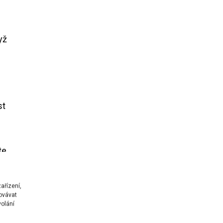
yž
st
te
ařízení,
ovávat
volání