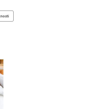
o
nosti
,