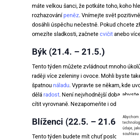
máte velkou šanci, že potkáte toho, koho h
rozhazování
peněz
. Vnímejte svět pozitivně,
dosáhli úspěchu nečestně. Pokud chcete zhu
omezíte sladkosti, začnete
cvičit
anebo více
Býk (21.4. – 21.5.)
Tento týden můžete zvládnout mnoho úkolů, al
raději více zeleniny i ovoce. Mohli byste ta
špatnou
náladu
. Vypravte se někam, kde uvo
dělá
radost
. Není nejvhodnější doba, abyste
cítit vyrovnaně. Nezapomeňte i odpočívat.
Abychom po
Blíženci (22.5. – 21.6.)
technolog
údaje, ja
souhlasu m
Tento týden budete mít chuť poslouchat
hu