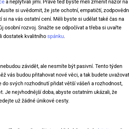
ce
a neplýtvali jimi. Právě teď byste měli změnit názor na
usíte si uvědomit, že jste ochotní, empatičtí, zodpovědní
í si na vás ostatní cení. Měli byste si udělat také čas na
j osobní rozvoj. Snažte se odpočívat a třeba si uvařte
i dostatek kvalitního
spánku
.
nebudou závidět, ale nesmíte být pasivní. Tento týden
něž vás budou přitahovat nové věci, a tak budete uvažovat
te do svých rozhodnutí přidat větší vášeň a rozhodnost,
. Je nejvhodnější doba, abyste ostatním ukázali, že
edejte už žádné únikové cesty.