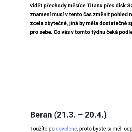
vidět přechody měsíce Titanu přes disk S
znamení musí v tento čas změnit pohled na
zcela zbytečné, jiná by měla dostatečně spá
pro sebe. Co vás v tomto týdnu čeká pod
Beran (21.3. – 20.4.)
Toužíte po
dovolené
, proto byste si měli o