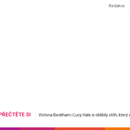
Redakce
PŘEČTĚTE SI
Mastná nerovná se hydratovaná: Korejská skincare 