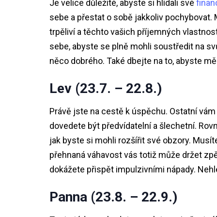
Je velice důležité, abyste si hlídali své
finan
sebe a přestat o sobě jakkoliv pochybovat. M
trpěliví a těchto vašich příjemných vlastnost
sebe, abyste se plně mohli soustředit na svů
něco dobrého. Také dbejte na to, abyste měl
Lev (23.7. – 22.8.)
Právě jste na cestě k úspěchu. Ostatní vám 
dovedete být předvídatelní a šlechetní. Rov
jak byste si mohli rozšířit své obzory. Musí
přehnaná váhavost vás totiž může držet zpět
dokážete přispět impulzivními nápady. Nehl
Panna (23.8. – 22.9.)