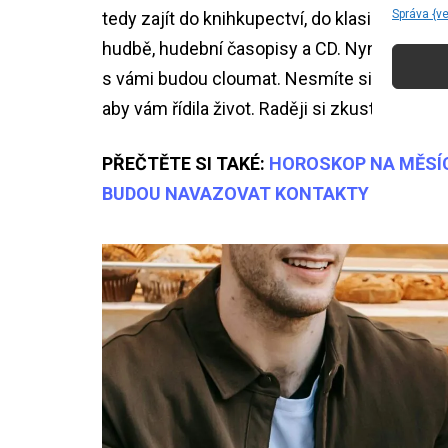
Správa {v
tedy zajít do knihkupectví, do klasické knih
hudbě, hudební časopisy a CD. Nyní budete 
s vámi budou cloumat. Nesmíte si však zoufa
aby vám řídila život. Raději si zkuste odpoč
PŘEČTĚTE SI TAKÉ:
HOROSKOP NA MĚSÍC 
BUDOU NAVAZOVAT KONTAKTY