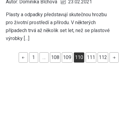
Autor:
Dominika Blchová
23.02.2021
Plasty a odpadky představují skutečnou hrozbu
pro životní prostředí a přírodu. V některých
případech trvá až několik set let, než se plastové
výrobky […]
1
…
108
109
110
111
112