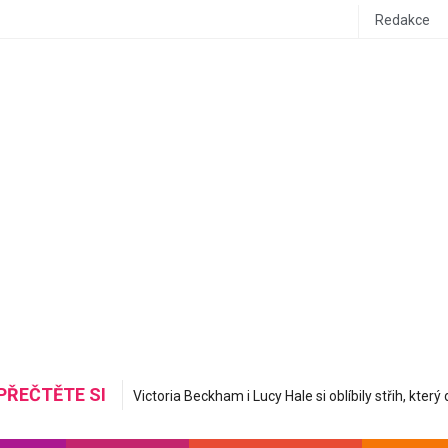
Redakce
PŘEČTĚTE SI
Mastná nerovná se hydratovaná: Korejská skincare 