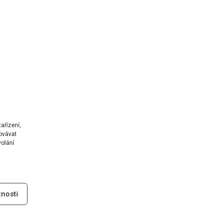
ařízení,
ovávat
volání
nosti