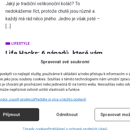
Jaký je tradiční velikonoční koláč? To
nedokážeme říct, protože chutě jsou různé a
každý má rád něco jiného. Jedno je však jisté –
[…]
LIFESTYLE
Life Hacks: 6 nápadů, které vám
pomohou žít udržitelněji
Spravovat své soukromí
skytli co nejlepší služby, používáme k ukládání a/nebo přístupu k informacím o z
Autor:
Dominika Blchová
23.03.2021
ie jako jsou soubory cookies. Souhlas s těmito technologiemi nám umožní zprac
ko je chování při procházení nebo jedinečná ID na tomto webu. Nesouhlas nebo od
Leštit kůži banánovými slupkami, hnojit kávovou
ůže nepříznivě ovlivnit určité vlastnosti a funkce.
sedlinou, využít starý chléb? Tyto důmyslné
endor_count} prodejců
Přečtěte si více o těchto účelech
„hacky“ vnesou do vašeho života více
udržitelnosti. Rychle a snadno. Už […]
Příjmout
Odmítnout
Spravovat mož
LIFESTYLE
Zásady cookies
Prohlášení o ochraně osobních údajů