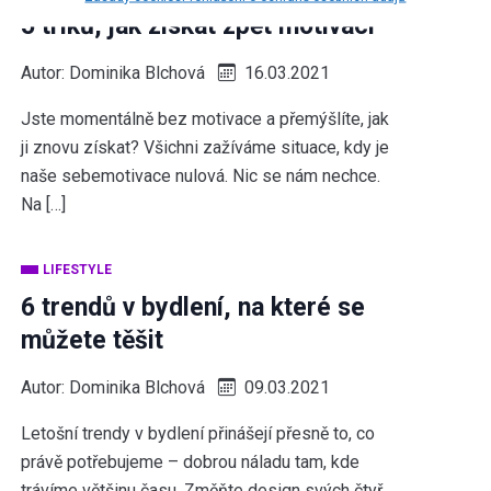
5 triků, jak získat zpět motivaci
Autor:
Dominika Blchová
16.03.2021
Jste momentálně bez motivace a přemýšlíte, jak
ji znovu získat? Všichni zažíváme situace, kdy je
naše sebemotivace nulová. Nic se nám nechce.
Na […]
LIFESTYLE
6 trendů v bydlení, na které se
můžete těšit
Autor:
Dominika Blchová
09.03.2021
Letošní trendy v bydlení přinášejí přesně to, co
právě potřebujeme – dobrou náladu tam, kde
trávíme většinu času. Změňte design svých čtyř