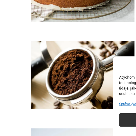
Abychom po
technolog
údaje, ja
souhlasu m
Správa {v