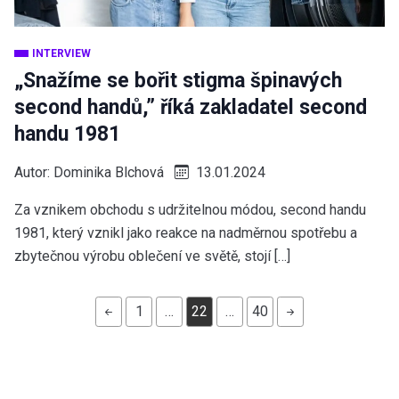
INTERVIEW
„Snažíme se bořit stigma špinavých
second handů,” říká zakladatel second
handu 1981
Autor:
Dominika Blchová
13.01.2024
Za vznikem obchodu s udržitelnou módou, second handu
1981, který vznikl jako reakce na nadměrnou spotřebu a
zbytečnou výrobu oblečení ve světě, stojí […]
1
…
22
…
40