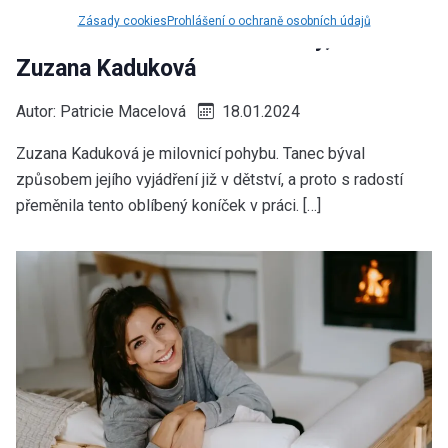
maminky a babičky, neznamená, že je
Zásady cookies
Prohlášení o ochraně osobních údajů
musíme v tichosti zvládat i my,” říká
Zuzana Kaduková
Autor:
Patricie Macelová
18.01.2024
Zuzana Kaduková je milovnicí pohybu. Tanec býval
způsobem jejího vyjádření již v dětství, a proto s radostí
přeměnila tento oblíbený koníček v práci. […]