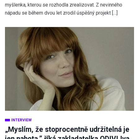
myšlenka, kterou se rozhodla zrealizovat. Z nevinného
nápadu se během dvou let zrodil úspěšný projekt […]
INTERVIEW
„Myslím, že stoprocentně udržitelná je
jen nahota,” říká zakladatelka ODIVI Iva