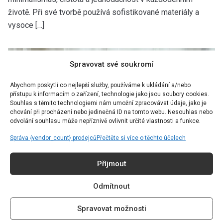
životě. Při své tvorbě používá sofistikované materiály a
vysoce […]
Spravovat své soukromí
Abychom poskytli co nejlepší služby, používáme k ukládání a/nebo
přístupu k informacím o zařízení, technologie jako jsou soubory cookies.
Souhlas s těmito technologiemi nám umožní zpracovávat údaje, jako je
chování při procházení nebo jedinečná ID na tomto webu. Nesouhlas nebo
odvolání souhlasu může nepříznivě ovlivnit určité vlastnosti a funkce.
Správa {vendor_count} prodejců
Přečtěte si více o těchto účelech
Příjmout
Odmítnout
INTERVIEW
Spravovat možnosti
„To, že některé situace zvládly naše